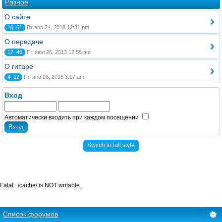
Разное
О сайте
16, 61
Вт апр 24, 2018 12:31 pm
О передаче
17, 46
Пт июл 26, 2013 12:55 am
О гитаре
4, 12
Пн янв 26, 2015 3:17 am
Вход
Автоматически входить при каждом посещении
Switch to full style
Fatal: ./cache/ is NOT writable.
Список форумов