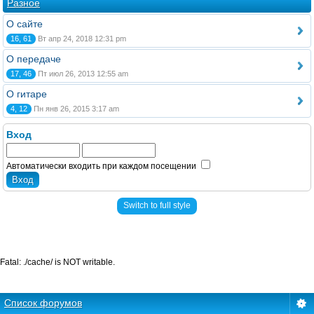
Разное
О сайте
16, 61
Вт апр 24, 2018 12:31 pm
О передаче
17, 46
Пт июл 26, 2013 12:55 am
О гитаре
4, 12
Пн янв 26, 2015 3:17 am
Вход
Автоматически входить при каждом посещении
Switch to full style
Fatal: ./cache/ is NOT writable.
Список форумов