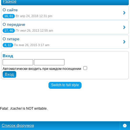
Разное
О сайте
16, 61
Вт апр 24, 2018 12:31 pm
О передаче
17, 46
Пт июл 26, 2013 12:55 am
О гитаре
4, 12
Пн янв 26, 2015 3:17 am
Вход
Автоматически входить при каждом посещении
Switch to full style
Fatal: ./cache/ is NOT writable.
Список форумов