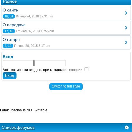
Разное
О сайте
16, 61
Вт апр 24, 2018 12:31 pm
О передаче
17, 46
Пт июл 26, 2013 12:55 am
О гитаре
4, 12
Пн янв 26, 2015 3:17 am
Вход
Автоматически входить при каждом посещении
Switch to full style
Fatal: ./cache/ is NOT writable.
Список форумов