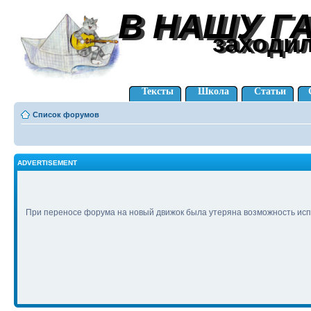
В НАШУ Г
В НАШУ Г
заходи
заходи
Тексты
Школа
Статьи
Список форумов
ADVERTISEMENT
При переносе форума на новый движок была утеряна возможность исп