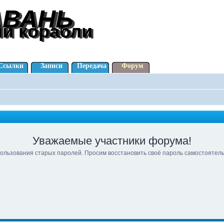
АВАНЬ
АВАНЬ
ли корабли
ли корабли
Ссылки
Записи
Передача
Форум
Уважаемые участники форума!
ользования старых паролей. Просим восстановить своё пароль самостоятел