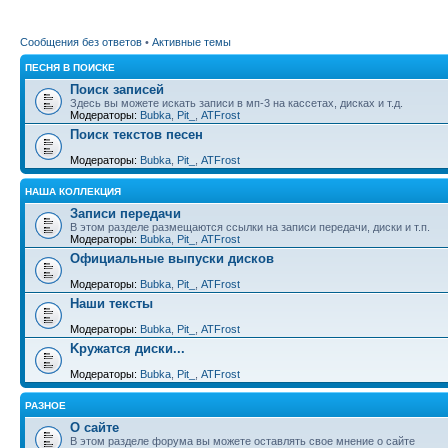
Сообщения без ответов
•
Активные темы
ПЕСНЯ В ПОИСКЕ
Поиск записей
Здесь вы можете искать записи в мп-3 на кассетах, дисках и т.д.
Модераторы:
Bubka
,
Pit_
,
ATFrost
Поиск текстов песен
Модераторы:
Bubka
,
Pit_
,
ATFrost
НАША КОЛЛЕКЦИЯ
Записи передачи
В этом разделе размещаются ссылки на записи передачи, диски и т.п.
Модераторы:
Bubka
,
Pit_
,
ATFrost
Официальные выпуски дисков
Модераторы:
Bubka
,
Pit_
,
ATFrost
Наши тексты
Модераторы:
Bubka
,
Pit_
,
ATFrost
Kружатся диски...
Модераторы:
Bubka
,
Pit_
,
ATFrost
РАЗНОЕ
О сайте
В этом разделе форума вы можете оставлять свое мнение о сайте