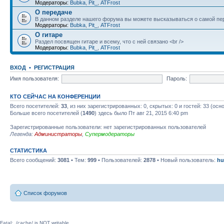
Модераторы:
Bubka
,
Pit_
,
ATFrost
О передаче
В данном разделе нашего форума вы можете высказываться о самой пер
Модераторы:
Bubka
,
Pit_
,
ATFrost
О гитаре
Раздел посвящен гитаре и всему, что с ней связано <br />
Модераторы:
Bubka
,
Pit_
,
ATFrost
ВХОД
•
РЕГИСТРАЦИЯ
Имя пользователя:
Пароль:
КТО СЕЙЧАС НА КОНФЕРЕНЦИИ
Всего посетителей:
33
, из них зарегистрированных: 0, скрытых: 0 и гостей: 33 (ос
Больше всего посетителей (
1490
) здесь было Пт авг 21, 2015 6:40 pm
Зарегистрированные пользователи: нет зарегистрированных пользователей
Легенда:
Администраторы
,
Супермодераторы
СТАТИСТИКА
Всего сообщений:
3081
• Тем:
999
• Пользователей:
2878
• Новый пользователь:
hu
Список форумов
Fatal: ./cache/ is NOT writable.