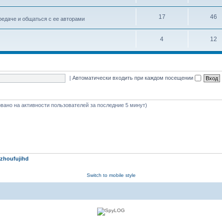
17
46
едаче и общаться с ее авторами
4
12
|
Автоматически входить при каждом посещении
новано на активности пользователей за последние 5 минут)
zhoufujihd
Switch to mobile style