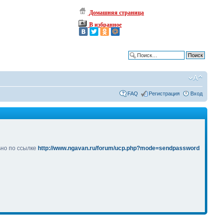
Домашняя страница
В избранное
Расширенный поиск
FAQ
Регистрация
Вход
ьно по ссылке
http://www.ngavan.ru/forum/ucp.php?mode=sendpassword