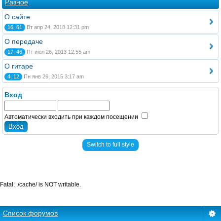
Разное
О сайте
16, 61
Вт апр 24, 2018 12:31 pm
О передаче
17, 46
Пт июл 26, 2013 12:55 am
О гитаре
4, 12
Пн янв 26, 2015 3:17 am
Вход
Автоматически входить при каждом посещении
Switch to full style
Fatal: ./cache/ is NOT writable.
Список форумов