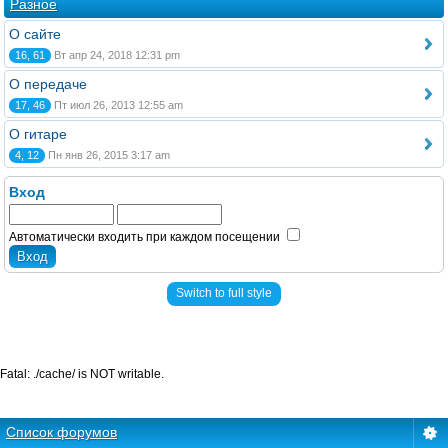
Разное
О сайте
16, 61
Вт апр 24, 2018 12:31 pm
О передаче
17, 46
Пт июл 26, 2013 12:55 am
О гитаре
4, 12
Пн янв 26, 2015 3:17 am
Вход
Автоматически входить при каждом посещении
Switch to full style
Fatal: ./cache/ is NOT writable.
Список форумов