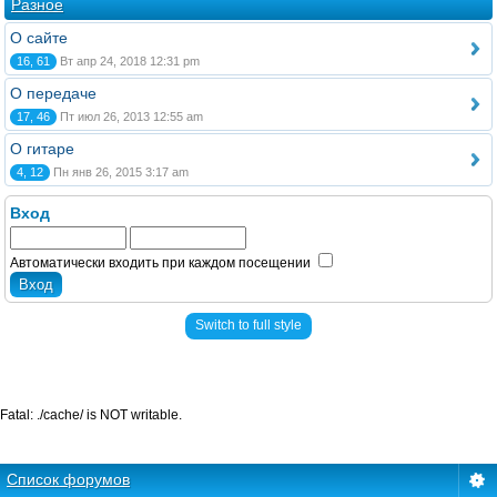
Разное
О сайте
16, 61
Вт апр 24, 2018 12:31 pm
О передаче
17, 46
Пт июл 26, 2013 12:55 am
О гитаре
4, 12
Пн янв 26, 2015 3:17 am
Вход
Автоматически входить при каждом посещении
Switch to full style
Fatal: ./cache/ is NOT writable.
Список форумов