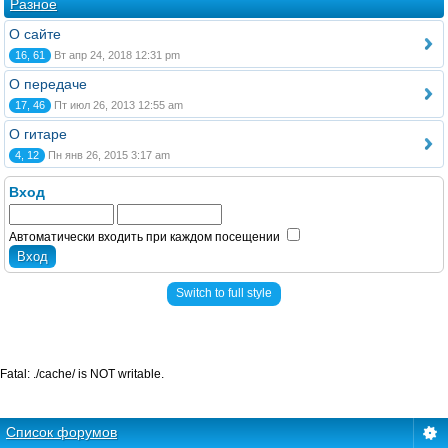
Разное
О сайте
16, 61
Вт апр 24, 2018 12:31 pm
О передаче
17, 46
Пт июл 26, 2013 12:55 am
О гитаре
4, 12
Пн янв 26, 2015 3:17 am
Вход
Автоматически входить при каждом посещении
Switch to full style
Fatal: ./cache/ is NOT writable.
Список форумов