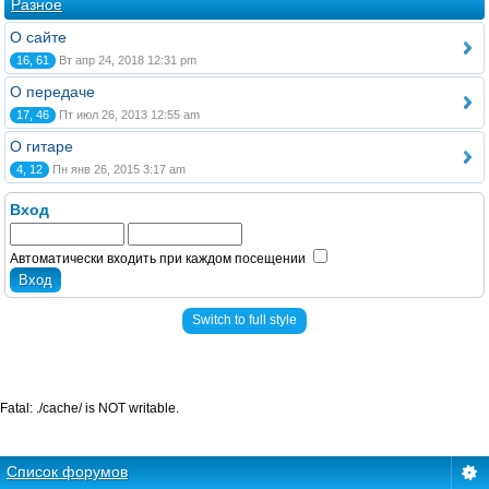
Разное
О сайте
16, 61
Вт апр 24, 2018 12:31 pm
О передаче
17, 46
Пт июл 26, 2013 12:55 am
О гитаре
4, 12
Пн янв 26, 2015 3:17 am
Вход
Автоматически входить при каждом посещении
Switch to full style
Fatal: ./cache/ is NOT writable.
Список форумов