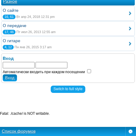
Разное
О сайте
16, 61
Вт апр 24, 2018 12:31 pm
О передаче
17, 46
Пт июл 26, 2013 12:55 am
О гитаре
4, 12
Пн янв 26, 2015 3:17 am
Вход
Автоматически входить при каждом посещении
Switch to full style
Fatal: ./cache/ is NOT writable.
Список форумов