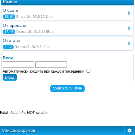
Разное
О сайте
16, 61
Вт апр 24, 2018 12:31 pm
О передаче
17, 46
Пт июл 26, 2013 12:55 am
О гитаре
4, 12
Пн янв 26, 2015 3:17 am
Вход
Автоматически входить при каждом посещении
Switch to full style
Fatal: ./cache/ is NOT writable.
Список форумов