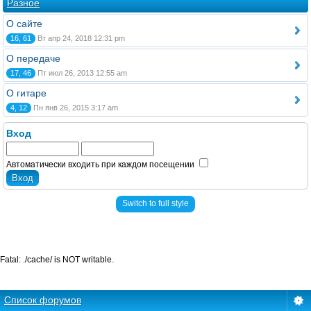
Разное
О сайте
16, 61
Вт апр 24, 2018 12:31 pm
О передаче
17, 46
Пт июл 26, 2013 12:55 am
О гитаре
4, 12
Пн янв 26, 2015 3:17 am
Вход
Автоматически входить при каждом посещении
Switch to full style
Fatal: ./cache/ is NOT writable.
Список форумов