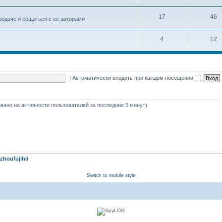
17
46
едаче и общаться с ее авторами
4
12
|
Автоматически входить при каждом посещении
новано на активности пользователей за последние 5 минут)
zhoufujihd
Switch to mobile style