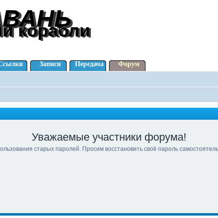
АВАНЬ
АВАНЬ
ли корабли
ли корабли
Ссылки
Записи
Передача
Форум
Уважаемые участники форума!
ользования старых паролей. Просим восстановить своё пароль самостоятел