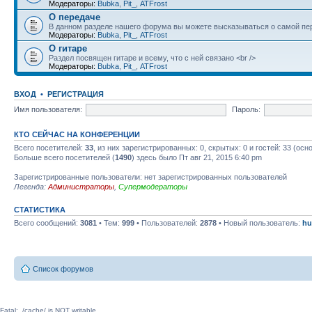
Модераторы:
Bubka
,
Pit_
,
ATFrost
О передаче
В данном разделе нашего форума вы можете высказываться о самой пер
Модераторы:
Bubka
,
Pit_
,
ATFrost
О гитаре
Раздел посвящен гитаре и всему, что с ней связано <br />
Модераторы:
Bubka
,
Pit_
,
ATFrost
ВХОД
•
РЕГИСТРАЦИЯ
Имя пользователя:
Пароль:
КТО СЕЙЧАС НА КОНФЕРЕНЦИИ
Всего посетителей:
33
, из них зарегистрированных: 0, скрытых: 0 и гостей: 33 (ос
Больше всего посетителей (
1490
) здесь было Пт авг 21, 2015 6:40 pm
Зарегистрированные пользователи: нет зарегистрированных пользователей
Легенда:
Администраторы
,
Супермодераторы
СТАТИСТИКА
Всего сообщений:
3081
• Тем:
999
• Пользователей:
2878
• Новый пользователь:
hu
Список форумов
Fatal: ./cache/ is NOT writable.