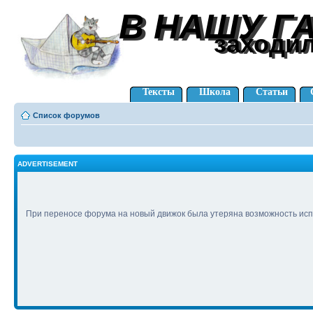
В НАШУ Г
В НАШУ Г
заходи
заходи
Тексты
Школа
Статьи
Список форумов
ADVERTISEMENT
При переносе форума на новый движок была утеряна возможность исп