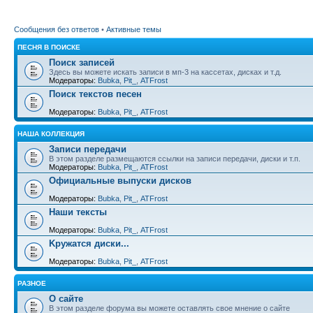
Сообщения без ответов
•
Активные темы
ПЕСНЯ В ПОИСКЕ
Поиск записей
Здесь вы можете искать записи в мп-3 на кассетах, дисках и т.д.
Модераторы:
Bubka
,
Pit_
,
ATFrost
Поиск текстов песен
Модераторы:
Bubka
,
Pit_
,
ATFrost
НАША КОЛЛЕКЦИЯ
Записи передачи
В этом разделе размещаются ссылки на записи передачи, диски и т.п.
Модераторы:
Bubka
,
Pit_
,
ATFrost
Официальные выпуски дисков
Модераторы:
Bubka
,
Pit_
,
ATFrost
Наши тексты
Модераторы:
Bubka
,
Pit_
,
ATFrost
Kружатся диски...
Модераторы:
Bubka
,
Pit_
,
ATFrost
РАЗНОЕ
О сайте
В этом разделе форума вы можете оставлять свое мнение о сайте