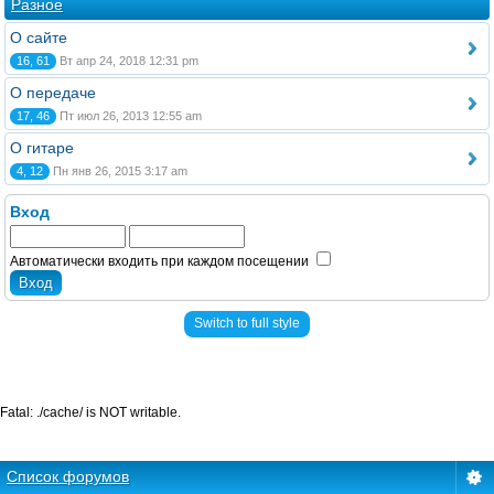
Разное
О сайте
16, 61
Вт апр 24, 2018 12:31 pm
О передаче
17, 46
Пт июл 26, 2013 12:55 am
О гитаре
4, 12
Пн янв 26, 2015 3:17 am
Вход
Автоматически входить при каждом посещении
Switch to full style
Fatal: ./cache/ is NOT writable.
Список форумов