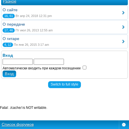
Разное
О сайте
16, 61
Вт апр 24, 2018 12:31 pm
О передаче
17, 46
Пт июл 26, 2013 12:55 am
О гитаре
4, 12
Пн янв 26, 2015 3:17 am
Вход
Автоматически входить при каждом посещении
Switch to full style
Fatal: ./cache/ is NOT writable.
Список форумов