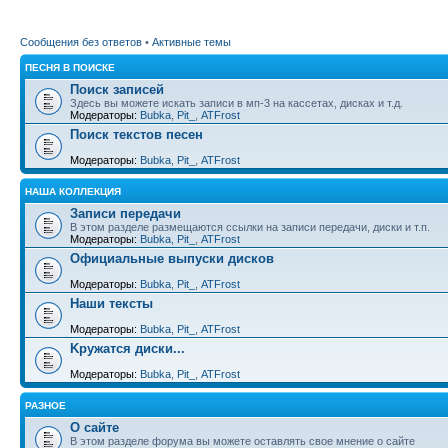
Сообщения без ответов
•
Активные темы
ПЕСНЯ В ПОИСКЕ
Поиск записей
Здесь вы можете искать записи в мп-3 на кассетах, дисках и т.д.
Модераторы:
Bubka
,
Pit_
,
ATFrost
Поиск текстов песен
Модераторы:
Bubka
,
Pit_
,
ATFrost
НАША КОЛЛЕКЦИЯ
Записи передачи
В этом разделе размещаются ссылки на записи передачи, диски и т.п.
Модераторы:
Bubka
,
Pit_
,
ATFrost
Официальные выпуски дисков
Модераторы:
Bubka
,
Pit_
,
ATFrost
Наши тексты
Модераторы:
Bubka
,
Pit_
,
ATFrost
Kружатся диски...
Модераторы:
Bubka
,
Pit_
,
ATFrost
РАЗНОЕ
О сайте
В этом разделе форума вы можете оставлять свое мнение о сайте