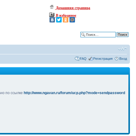
Домашняя страница
В избранное
Расширенный поиск
FAQ
Регистрация
Вход
ьно по ссылке
http://www.ngavan.ru/forum/ucp.php?mode=sendpassword