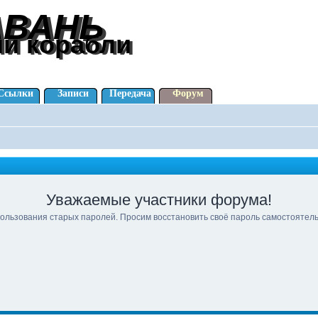
АВАНЬ
АВАНЬ
ли корабли
ли корабли
Ссылки
Записи
Передача
Форум
Уважаемые участники форума!
ользования старых паролей. Просим восстановить своё пароль самостоятел