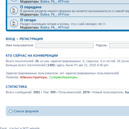
Модераторы:
Bubka
,
Pit_
,
ATFrost
О передаче
В данном разделе нашего форума вы можете высказываться о самой пер
Модераторы:
Bubka
,
Pit_
,
ATFrost
О гитаре
Раздел посвящен гитаре и всему, что с ней связано <br />
Модераторы:
Bubka
,
Pit_
,
ATFrost
ВХОД
•
РЕГИСТРАЦИЯ
Имя пользователя:
Пароль:
КТО СЕЙЧАС НА КОНФЕРЕНЦИИ
Всего посетителей:
26
, из них зарегистрированных: 0, скрытых: 0 и гостей: 26 (ос
Больше всего посетителей (
1490
) здесь было Пт авг 21, 2015 6:40 pm
Зарегистрированные пользователи: нет зарегистрированных пользователей
Легенда:
Администраторы
,
Супермодераторы
СТАТИСТИКА
Всего сообщений:
3081
• Тем:
999
• Пользователей:
2878
• Новый пользователь:
hu
Список форумов
Fatal: ./cache/ is NOT writable.