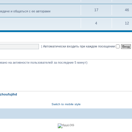
17
46
едаче и общаться с ее авторами
4
12
|
Автоматически входить при каждом посещении
новано на активности пользователей за последние 5 минут)
zhoufujihd
Switch to mobile style