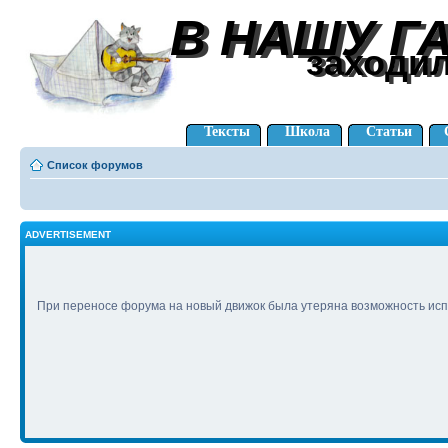
В НАШУ Г
В НАШУ Г
заходи
заходи
Тексты
Школа
Статьи
Список форумов
ADVERTISEMENT
При переносе форума на новый движок была утеряна возможность исп