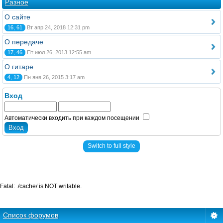
Разное
О сайте
16, 61
Вт апр 24, 2018 12:31 pm
О передаче
17, 46
Пт июл 26, 2013 12:55 am
О гитаре
4, 12
Пн янв 26, 2015 3:17 am
Вход
Автоматически входить при каждом посещении
Switch to full style
Fatal: ./cache/ is NOT writable.
Список форумов