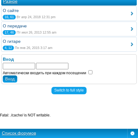
Разное
О сайте
16, 61
Вт апр 24, 2018 12:31 pm
О передаче
17, 46
Пт июл 26, 2013 12:55 am
О гитаре
4, 12
Пн янв 26, 2015 3:17 am
Вход
Автоматически входить при каждом посещении
Switch to full style
Fatal: ./cache/ is NOT writable.
Список форумов