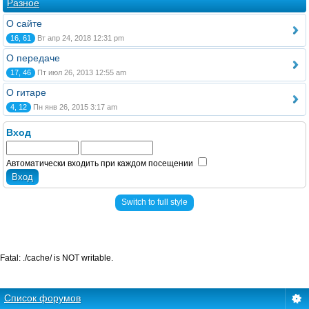
Разное
О сайте
16, 61
Вт апр 24, 2018 12:31 pm
О передаче
17, 46
Пт июл 26, 2013 12:55 am
О гитаре
4, 12
Пн янв 26, 2015 3:17 am
Вход
Автоматически входить при каждом посещении
Switch to full style
Fatal: ./cache/ is NOT writable.
Список форумов