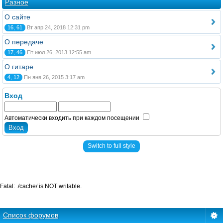
Разное
О сайте
16, 61
Вт апр 24, 2018 12:31 pm
О передаче
17, 46
Пт июл 26, 2013 12:55 am
О гитаре
4, 12
Пн янв 26, 2015 3:17 am
Вход
Автоматически входить при каждом посещении
Switch to full style
Fatal: ./cache/ is NOT writable.
Список форумов