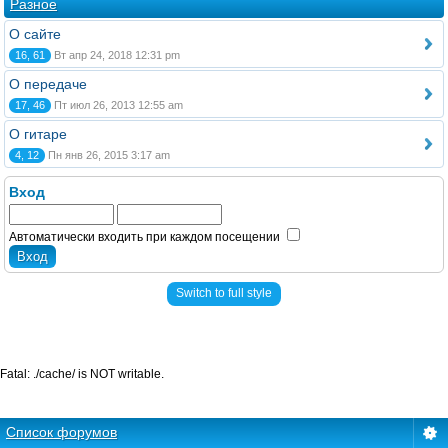
Разное
О сайте
16, 61
Вт апр 24, 2018 12:31 pm
О передаче
17, 46
Пт июл 26, 2013 12:55 am
О гитаре
4, 12
Пн янв 26, 2015 3:17 am
Вход
Автоматически входить при каждом посещении
Switch to full style
Fatal: ./cache/ is NOT writable.
Список форумов