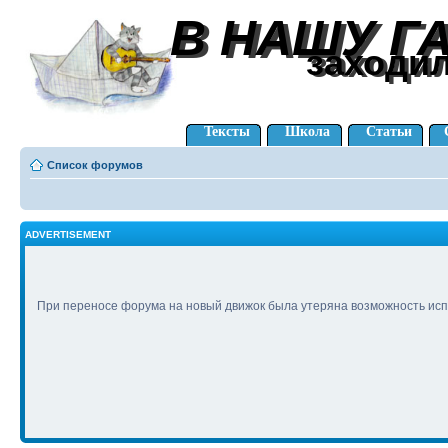
В НАШУ Г
В НАШУ Г
заходи
заходи
Тексты
Школа
Статьи
Список форумов
ADVERTISEMENT
При переносе форума на новый движок была утеряна возможность исп