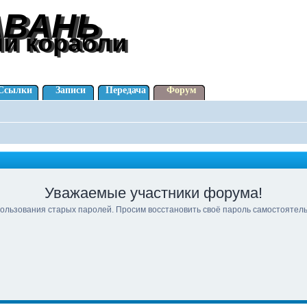
АВАНЬ
АВАНЬ
ли корабли
ли корабли
Ссылки
Записи
Передача
Форум
Уважаемые участники форума!
ользования старых паролей. Просим восстановить своё пароль самостоятел