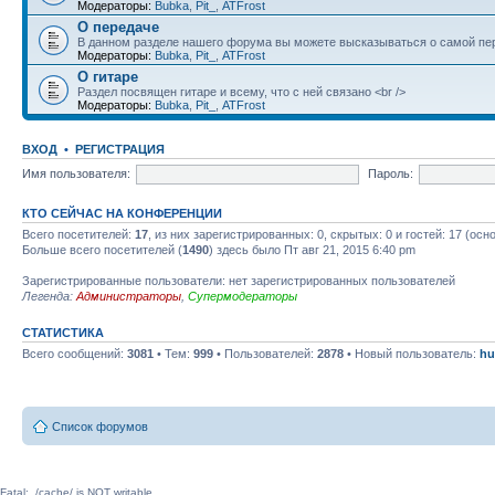
Модераторы:
Bubka
,
Pit_
,
ATFrost
О передаче
В данном разделе нашего форума вы можете высказываться о самой пер
Модераторы:
Bubka
,
Pit_
,
ATFrost
О гитаре
Раздел посвящен гитаре и всему, что с ней связано <br />
Модераторы:
Bubka
,
Pit_
,
ATFrost
ВХОД
•
РЕГИСТРАЦИЯ
Имя пользователя:
Пароль:
КТО СЕЙЧАС НА КОНФЕРЕНЦИИ
Всего посетителей:
17
, из них зарегистрированных: 0, скрытых: 0 и гостей: 17 (ос
Больше всего посетителей (
1490
) здесь было Пт авг 21, 2015 6:40 pm
Зарегистрированные пользователи: нет зарегистрированных пользователей
Легенда:
Администраторы
,
Супермодераторы
СТАТИСТИКА
Всего сообщений:
3081
• Тем:
999
• Пользователей:
2878
• Новый пользователь:
hu
Список форумов
Fatal: ./cache/ is NOT writable.