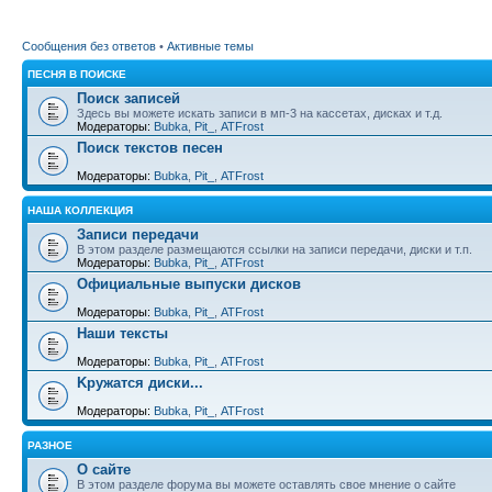
Сообщения без ответов
•
Активные темы
ПЕСНЯ В ПОИСКЕ
Поиск записей
Здесь вы можете искать записи в мп-3 на кассетах, дисках и т.д.
Модераторы:
Bubka
,
Pit_
,
ATFrost
Поиск текстов песен
Модераторы:
Bubka
,
Pit_
,
ATFrost
НАША КОЛЛЕКЦИЯ
Записи передачи
В этом разделе размещаются ссылки на записи передачи, диски и т.п.
Модераторы:
Bubka
,
Pit_
,
ATFrost
Официальные выпуски дисков
Модераторы:
Bubka
,
Pit_
,
ATFrost
Наши тексты
Модераторы:
Bubka
,
Pit_
,
ATFrost
Kружатся диски...
Модераторы:
Bubka
,
Pit_
,
ATFrost
РАЗНОЕ
О сайте
В этом разделе форума вы можете оставлять свое мнение о сайте