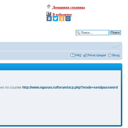
Домашняя страница
В избранное
Расширенный поиск
FAQ
Регистрация
Вход
ьно по ссылке
http://www.ngavan.ru/forum/ucp.php?mode=sendpassword