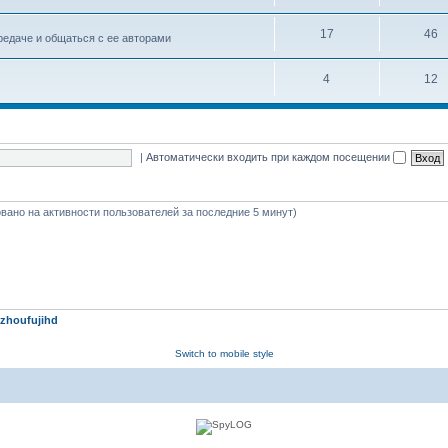
17
46
едаче и общаться с ее авторами
4
12
|
Автоматически входить при каждом посещении
новано на активности пользователей за последние 5 минут)
zhoufujihd
Switch to mobile style