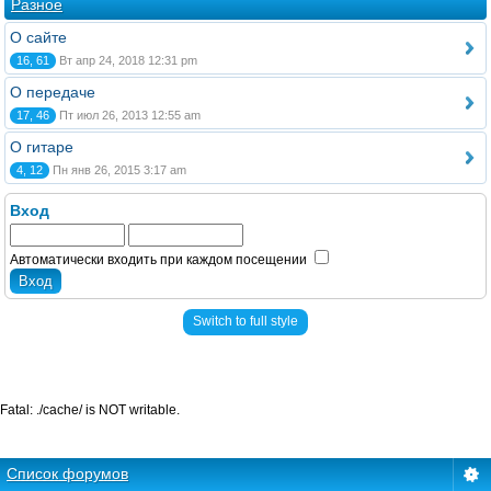
Разное
О сайте
16, 61
Вт апр 24, 2018 12:31 pm
О передаче
17, 46
Пт июл 26, 2013 12:55 am
О гитаре
4, 12
Пн янв 26, 2015 3:17 am
Вход
Автоматически входить при каждом посещении
Switch to full style
Fatal: ./cache/ is NOT writable.
Список форумов