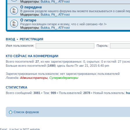
Модераторы:
Bubka
,
Pit_
,
ATFrost
О передаче
В данном разделе нашего форума вы можете высказываться о самой пер
Модераторы:
Bubka
,
Pit_
,
ATFrost
О гитаре
Раздел посвящен гитаре и всему, что с ней связано <br />
Модераторы:
Bubka
,
Pit_
,
ATFrost
ВХОД
•
РЕГИСТРАЦИЯ
Имя пользователя:
Пароль:
КТО СЕЙЧАС НА КОНФЕРЕНЦИИ
Всего посетителей:
27
, из них зарегистрированных: 0, скрытых: 0 и гостей: 27 (ос
Больше всего посетителей (
1490
) здесь было Пт авг 21, 2015 6:40 pm
Зарегистрированные пользователи: нет зарегистрированных пользователей
Легенда:
Администраторы
,
Супермодераторы
СТАТИСТИКА
Всего сообщений:
3081
• Тем:
999
• Пользователей:
2878
• Новый пользователь:
hu
Список форумов
Fatal: ./cache/ is NOT writable.