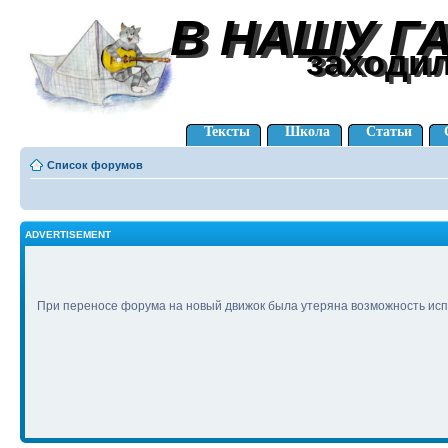
В НАШУ Г
В НАШУ Г
заходи
заходи
Тексты
Школа
Статьи
Список форумов
ADVERTISEMENT
При переносе форума на новый движок была утеряна возможность исп