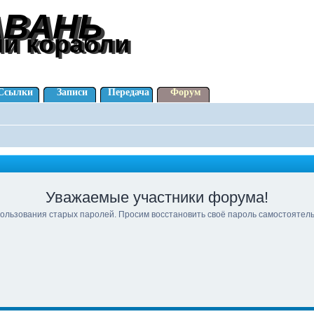
АВАНЬ
АВАНЬ
ли корабли
ли корабли
Ссылки
Записи
Передача
Форум
Уважаемые участники форума!
ользования старых паролей. Просим восстановить своё пароль самостоятел