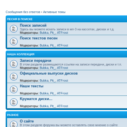
Сообщения без ответов
•
Активные темы
ПЕСНЯ В ПОИСКЕ
Поиск записей
Здесь вы можете искать записи в мп-3 на кассетах, дисках и т.д.
Модераторы:
Bubka
,
Pit_
,
ATFrost
Поиск текстов песен
Модераторы:
Bubka
,
Pit_
,
ATFrost
НАША КОЛЛЕКЦИЯ
Записи передачи
В этом разделе размещаются ссылки на записи передачи, диски и т.п.
Модераторы:
Bubka
,
Pit_
,
ATFrost
Официальные выпуски дисков
Модераторы:
Bubka
,
Pit_
,
ATFrost
Наши тексты
Модераторы:
Bubka
,
Pit_
,
ATFrost
Kружатся диски...
Модераторы:
Bubka
,
Pit_
,
ATFrost
РАЗНОЕ
О сайте
В этом разделе форума вы можете оставлять свое мнение о сайте