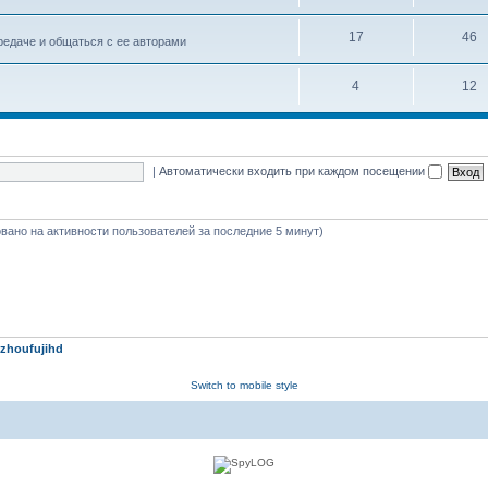
17
46
едаче и общаться с ее авторами
4
12
|
Автоматически входить при каждом посещении
новано на активности пользователей за последние 5 минут)
zhoufujihd
Switch to mobile style