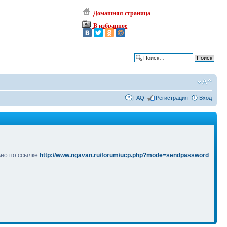
Домашняя страница
В избранное
Расширенный поиск
FAQ
Регистрация
Вход
ьно по ссылке
http://www.ngavan.ru/forum/ucp.php?mode=sendpassword