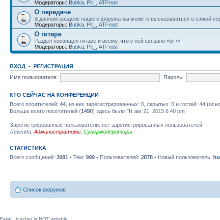
Модераторы:
Bubka
,
Pit_
,
ATFrost
О передаче
В данном разделе нашего форума вы можете высказываться о самой пер
Модераторы:
Bubka
,
Pit_
,
ATFrost
О гитаре
Раздел посвящен гитаре и всему, что с ней связано <br />
Модераторы:
Bubka
,
Pit_
,
ATFrost
ВХОД
•
РЕГИСТРАЦИЯ
Имя пользователя:
Пароль:
КТО СЕЙЧАС НА КОНФЕРЕНЦИИ
Всего посетителей:
44
, из них зарегистрированных: 0, скрытых: 0 и гостей: 44 (ос
Больше всего посетителей (
1490
) здесь было Пт авг 21, 2015 6:40 pm
Зарегистрированные пользователи: нет зарегистрированных пользователей
Легенда:
Администраторы
,
Супермодераторы
СТАТИСТИКА
Всего сообщений:
3081
• Тем:
999
• Пользователей:
2878
• Новый пользователь:
hu
Список форумов
Fatal: ./cache/ is NOT writable.