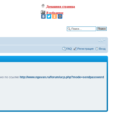
Домашняя страница
В избранное
Расширенный поиск
FAQ
Регистрация
Вход
ьно по ссылке
http://www.ngavan.ru/forum/ucp.php?mode=sendpassword