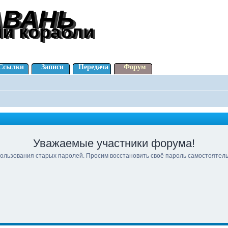
АВАНЬ
АВАНЬ
ли корабли
ли корабли
Ссылки
Записи
Передача
Форум
Уважаемые участники форума!
ользования старых паролей. Просим восстановить своё пароль самостоятел