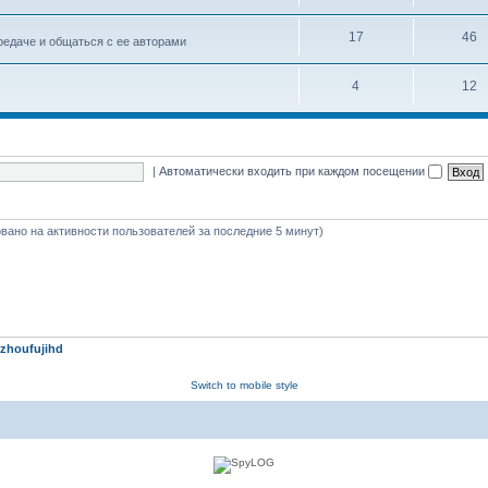
17
46
едаче и общаться с ее авторами
4
12
|
Автоматически входить при каждом посещении
новано на активности пользователей за последние 5 минут)
zhoufujihd
Switch to mobile style