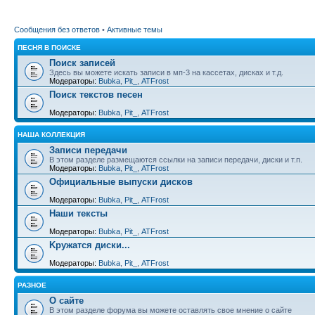
Сообщения без ответов
•
Активные темы
ПЕСНЯ В ПОИСКЕ
Поиск записей
Здесь вы можете искать записи в мп-3 на кассетах, дисках и т.д.
Модераторы:
Bubka
,
Pit_
,
ATFrost
Поиск текстов песен
Модераторы:
Bubka
,
Pit_
,
ATFrost
НАША КОЛЛЕКЦИЯ
Записи передачи
В этом разделе размещаются ссылки на записи передачи, диски и т.п.
Модераторы:
Bubka
,
Pit_
,
ATFrost
Официальные выпуски дисков
Модераторы:
Bubka
,
Pit_
,
ATFrost
Наши тексты
Модераторы:
Bubka
,
Pit_
,
ATFrost
Kружатся диски...
Модераторы:
Bubka
,
Pit_
,
ATFrost
РАЗНОЕ
О сайте
В этом разделе форума вы можете оставлять свое мнение о сайте