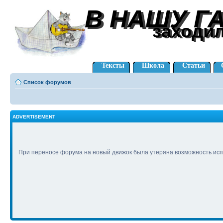
В НАШУ Г
В НАШУ Г
заходи
заходи
Тексты
Школа
Статьи
Список форумов
ADVERTISEMENT
При переносе форума на новый движок была утеряна возможность исп