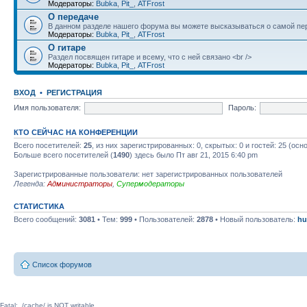
Модераторы:
Bubka
,
Pit_
,
ATFrost
О передаче
В данном разделе нашего форума вы можете высказываться о самой пер
Модераторы:
Bubka
,
Pit_
,
ATFrost
О гитаре
Раздел посвящен гитаре и всему, что с ней связано <br />
Модераторы:
Bubka
,
Pit_
,
ATFrost
ВХОД
•
РЕГИСТРАЦИЯ
Имя пользователя:
Пароль:
КТО СЕЙЧАС НА КОНФЕРЕНЦИИ
Всего посетителей:
25
, из них зарегистрированных: 0, скрытых: 0 и гостей: 25 (ос
Больше всего посетителей (
1490
) здесь было Пт авг 21, 2015 6:40 pm
Зарегистрированные пользователи: нет зарегистрированных пользователей
Легенда:
Администраторы
,
Супермодераторы
СТАТИСТИКА
Всего сообщений:
3081
• Тем:
999
• Пользователей:
2878
• Новый пользователь:
hu
Список форумов
Fatal: ./cache/ is NOT writable.