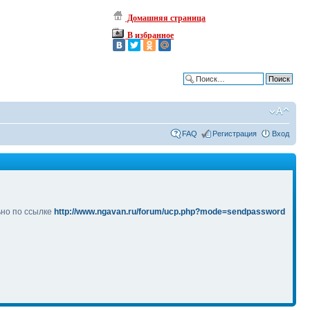
Домашняя страница
В избранное
Расширенный поиск
FAQ
Регистрация
Вход
ьно по ссылке
http://www.ngavan.ru/forum/ucp.php?mode=sendpassword