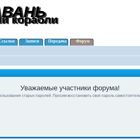
АВАНЬ
АВАНЬ
ли корабли
ли корабли
Ссылки
Записи
Передача
Форум
Уважаемые участники форума!
ользования старых паролей. Просим восстановить своё пароль самостоятел