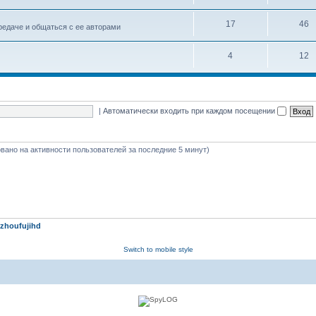
17
46
едаче и общаться с ее авторами
4
12
|
Автоматически входить при каждом посещении
новано на активности пользователей за последние 5 минут)
zhoufujihd
Switch to mobile style