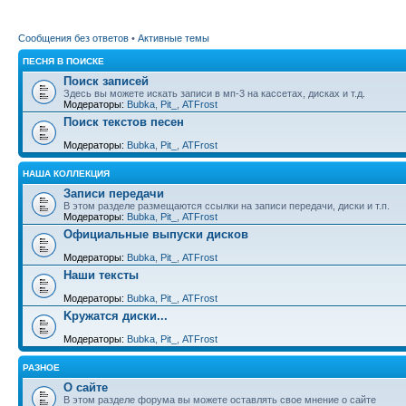
Сообщения без ответов
•
Активные темы
ПЕСНЯ В ПОИСКЕ
Поиск записей
Здесь вы можете искать записи в мп-3 на кассетах, дисках и т.д.
Модераторы:
Bubka
,
Pit_
,
ATFrost
Поиск текстов песен
Модераторы:
Bubka
,
Pit_
,
ATFrost
НАША КОЛЛЕКЦИЯ
Записи передачи
В этом разделе размещаются ссылки на записи передачи, диски и т.п.
Модераторы:
Bubka
,
Pit_
,
ATFrost
Официальные выпуски дисков
Модераторы:
Bubka
,
Pit_
,
ATFrost
Наши тексты
Модераторы:
Bubka
,
Pit_
,
ATFrost
Kружатся диски...
Модераторы:
Bubka
,
Pit_
,
ATFrost
РАЗНОЕ
О сайте
В этом разделе форума вы можете оставлять свое мнение о сайте