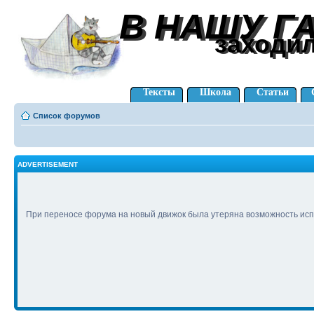
В НАШУ Г
В НАШУ Г
заходи
заходи
Тексты
Школа
Статьи
Список форумов
ADVERTISEMENT
При переносе форума на новый движок была утеряна возможность исп