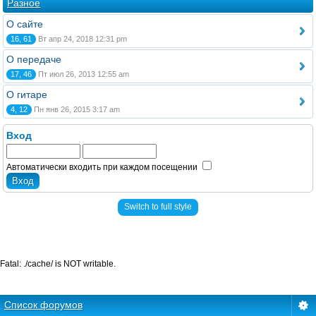
Разное
О сайте
16, 61
Вт апр 24, 2018 12:31 pm
О передаче
17, 46
Пт июл 26, 2013 12:55 am
О гитаре
4, 12
Пн янв 26, 2015 3:17 am
Вход
Автоматически входить при каждом посещении
Switch to full style
Fatal: ./cache/ is NOT writable.
Список форумов