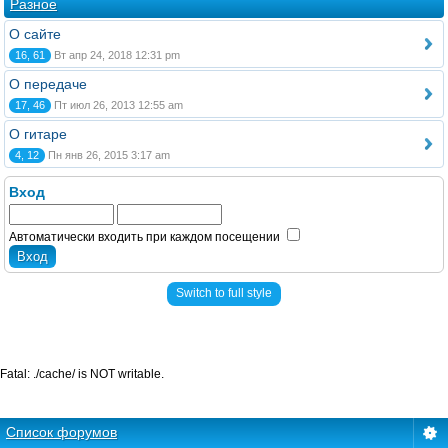
Разное
О сайте
16, 61
Вт апр 24, 2018 12:31 pm
О передаче
17, 46
Пт июл 26, 2013 12:55 am
О гитаре
4, 12
Пн янв 26, 2015 3:17 am
Вход
Автоматически входить при каждом посещении
Switch to full style
Fatal: ./cache/ is NOT writable.
Список форумов