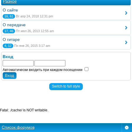
Разное
О сайте
16, 61
Вт апр 24, 2018 12:31 pm
О передаче
17, 46
Пт июл 26, 2013 12:55 am
О гитаре
4, 12
Пн янв 26, 2015 3:17 am
Вход
Автоматически входить при каждом посещении
Switch to full style
Fatal: ./cache/ is NOT writable.
Список форумов