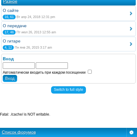
Разное
О сайте
16, 61
Вт апр 24, 2018 12:31 pm
О передаче
17, 46
Пт июл 26, 2013 12:55 am
О гитаре
4, 12
Пн янв 26, 2015 3:17 am
Вход
Автоматически входить при каждом посещении
Switch to full style
Fatal: ./cache/ is NOT writable.
Список форумов