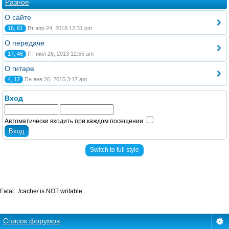
Разное
О сайте
16, 61
Вт апр 24, 2018 12:31 pm
О передаче
17, 46
Пт июл 26, 2013 12:55 am
О гитаре
4, 12
Пн янв 26, 2015 3:17 am
Вход
Автоматически входить при каждом посещении
Switch to full style
Fatal: ./cache/ is NOT writable.
Список форумов