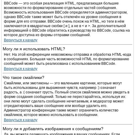
BBCode — это особая реализация HTML, предлагающая большие
возможности по форматированию отдельных частей сообщения.
Возможность использования BBCode определяется администратором,
однако BBCode также может быть отключён на уровне сообщения в
форме для его отправки. BBCode очень похож на HTML, но теги в нём
заключаются в квадратные скобки [ и ], а не в < и >. За дополнительной
информацией о BBCode обратитесь к руководству по BBCode, ссылка на
которое доступна из формы отправки сообщений.
Вернуться к началу
Могу ли я использовать HTML?
Нет. На этой конференции невозможны отправка и обработка HTML-кода
в сообщениях. Большая часть возможностей HTML по форматированию
сообщений может быть реализована с использованием BBCode.
Вернуться к началу
Что такое смайлики?
Смайлики, или эмотиконы — это маленькие картинки, которые могут
быть использованы для выражения чувств, например :) означает
радость, а :( означает грусть. Полный список смайликов можно увидеть в
форме создания сообщений. Только не перестарайтесь, используя их:
они легко могут сделать сообщение нечитаемым, и модератор может
отредактировать ваше сообщение или вообще удалить его.
Администратор конференции также может ограничить количество
смайликов, которое можно использовать в сообщении.
Вернуться к началу
Могу ли я добавлять изображения к сообщениям?
Да, вы можете размещать изображения в ваших сообщениях. Если