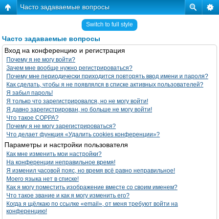
Часто задаваемые вопросы
Switch to full style
Часто задаваемые вопросы
Вход на конференцию и регистрация
Почему я не могу войти?
Зачем мне вообще нужно регистрироваться?
Почему мне периодически приходится повторять ввод имени и пароля?
Как сделать, чтобы я не появлялся в списке активных пользователей?
Я забыл пароль!
Я только что зарегистрировался, но не могу войти!
Я давно зарегистрирован, но больше не могу войти!
Что такое COPPA?
Почему я не могу зарегистрироваться?
Что делает функция «Удалить cookies конференции»?
Параметры и настройки пользователя
Как мне изменить мои настройки?
На конференции неправильное время!
Я изменил часовой пояс, но время всё равно неправильное!
Моего языка нет в списке!
Как я могу поместить изображение вместе со своим именем?
Что такое звание и как я могу изменить его?
Когда я щёлкаю по ссылке «email», от меня требуют войти на
конференцию!