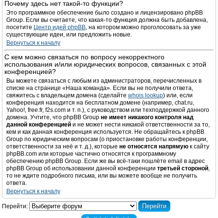
Почему здесь нет такой-то функции?
Это программное обеспечение было создано и лицензировано phpBB
Group. Если вы считаете, что какая-то функция должна быть добавлена,
посетите
Центр идей phpBB
, на котором можно проголосовать за уже
существующие идеи, или предложить новые.
Вернуться к началу
С кем можно связаться по вопросу некорректного
использования и/или юридических вопросов, связанных с этой
конференцией?
Вы можете связаться с любым из администраторов, перечисленных в
списке на странице «Наша команда». Если вы не получили ответа,
свяжитесь с владельцем домена (сделайте
whois lookup
) или, если
конференция находится на бесплатном домене (например, chat.ru,
Yahoo!, free.fr, f2s.com и т. п.), с руководством или техподдержкой данного
домена. Учтите, что phpBB Group
не имеет никакого контроля над
данной конференцией
и не может нести никакой ответственности за то,
кем и как данная конференция используется. Не обращайтесь к phpBB
Group по юридическим вопросам (о приостановке работы конференции,
ответственности за неё и т. д.), которые
не относятся напрямую
к сайту
phpBB.com или которые частично относятся к программному
обеспечению phpBB Group. Если же вы всё-таки пошлёте email в адрес
phpBB Group об использовании данной конференции
третьей стороной
,
то не ждите подробного письма, или вы можете вообще не получить
ответа.
Вернуться к началу
Перейти: