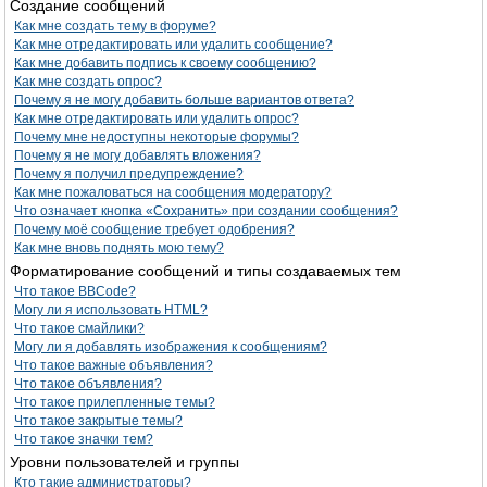
Создание сообщений
Как мне создать тему в форуме?
Как мне отредактировать или удалить сообщение?
Как мне добавить подпись к своему сообщению?
Как мне создать опрос?
Почему я не могу добавить больше вариантов ответа?
Как мне отредактировать или удалить опрос?
Почему мне недоступны некоторые форумы?
Почему я не могу добавлять вложения?
Почему я получил предупреждение?
Как мне пожаловаться на сообщения модератору?
Что означает кнопка «Сохранить» при создании сообщения?
Почему моё сообщение требует одобрения?
Как мне вновь поднять мою тему?
Форматирование сообщений и типы создаваемых тем
Что такое BBCode?
Могу ли я использовать HTML?
Что такое смайлики?
Могу ли я добавлять изображения к сообщениям?
Что такое важные объявления?
Что такое объявления?
Что такое прилепленные темы?
Что такое закрытые темы?
Что такое значки тем?
Уровни пользователей и группы
Кто такие администраторы?