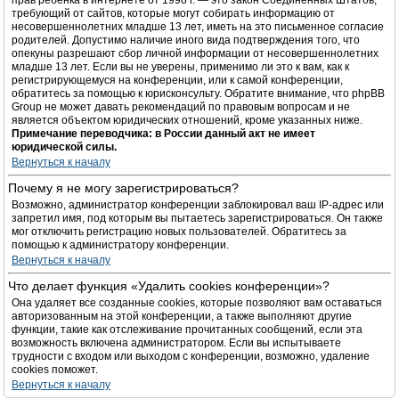
прав ребёнка в интернете от 1998 г. — это закон Соединённых Штатов,
требующий от сайтов, которые могут собирать информацию от
несовершеннолетних младше 13 лет, иметь на это письменное согласие
родителей. Допустимо наличие иного вида подтверждения того, что
опекуны разрешают сбор личной информации от несовершеннолетних
младше 13 лет. Если вы не уверены, применимо ли это к вам, как к
регистрирующемуся на конференции, или к самой конференции,
обратитесь за помощью к юрисконсульту. Обратите внимание, что phpBB
Group не может давать рекомендаций по правовым вопросам и не
является объектом юридических отношений, кроме указанных ниже.
Примечание переводчика: в России данный акт не имеет
юридической силы.
Вернуться к началу
Почему я не могу зарегистрироваться?
Возможно, администратор конференции заблокировал ваш IP-адрес или
запретил имя, под которым вы пытаетесь зарегистрироваться. Он также
мог отключить регистрацию новых пользователей. Обратитесь за
помощью к администратору конференции.
Вернуться к началу
Что делает функция «Удалить cookies конференции»?
Она удаляет все созданные cookies, которые позволяют вам оставаться
авторизованным на этой конференции, а также выполняют другие
функции, такие как отслеживание прочитанных сообщений, если эта
возможность включена администратором. Если вы испытываете
трудности с входом или выходом с конференции, возможно, удаление
cookies поможет.
Вернуться к началу