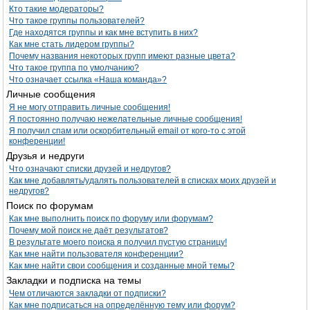
Кто такие модераторы?
Что такое группы пользователей?
Где находятся группы и как мне вступить в них?
Как мне стать лидером группы?
Почему названия некоторых групп имеют разные цвета?
Что такое группа по умолчанию?
Что означает ссылка «Наша команда»?
Личные сообщения
Я не могу отправить личные сообщения!
Я постоянно получаю нежелательные личные сообщения!
Я получил спам или оскорбительный email от кого-то с этой
конференции!
Друзья и недруги
Что означают списки друзей и недругов?
Как мне добавлять/удалять пользователей в списках моих друзей и
недругов?
Поиск по форумам
Как мне выполнить поиск по форуму или форумам?
Почему мой поиск не даёт результатов?
В результате моего поиска я получил пустую страницу!
Как мне найти пользователя конференции?
Как мне найти свои сообщения и созданные мной темы?
Закладки и подписка на темы
Чем отличаются закладки от подписки?
Как мне подписаться на определённую тему или форум?