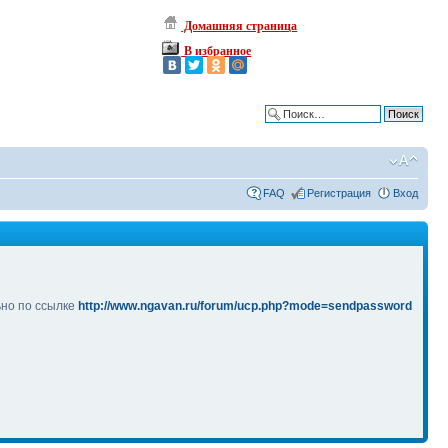
Домашняя страница
В избранное
Расширенный поиск
FAQ
Регистрация
Вход
ьно по ссылке
http://www.ngavan.ru/forum/ucp.php?mode=sendpassword