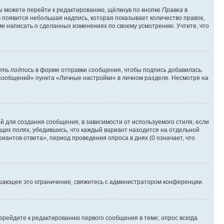
ы можете перейти к редактированию, щёлкнув по кнопке
Правка
в
м появится небольшая надпись, которая показывает количество правок,
ми написать о сделанных изменениях по своему усмотрению. Учтите, что
ть подпись
в форме отправки сообщения, чтобы подпись добавилась.
сообщений» пункта «Личные настройки» в личном разделе. Несмотря на
 для создания сообщения, в зависимости от используемого стиля; если
ющих полях, убедившись, что каждый вариант находится на отдельной
иантов ответа», период проведения опроса в днях (0 означает, что
шающее это ограничение, свяжитесь с администратором конференции.
ерейдите к редактированию первого сообщения в теме; опрос всегда