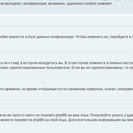
ли выходом с конференции, возможно, удаление cookies поможет.
ойки хранятся в базе данных конференции. Чтобы изменить их, перейдите в
не к тому, в котором находитесь вы. В этом случае измените в личных настрой
 только зарегистрированные пользователи. Если вы не зарегистрированы, то с
него времени, но время отображается по-прежнему неверное, значит, неправ
или же просто никто не перевёл phpBB на ваш язык. Попробуйте узнать у ад
ами можете перевести phpBB на свой язык. Дополнительную информацию вы мо