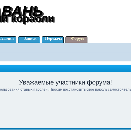
АВАНЬ
АВАНЬ
ли корабли
ли корабли
Ссылки
Записи
Передача
Форум
Уважаемые участники форума!
ользования старых паролей. Просим восстановить своё пароль самостоятел