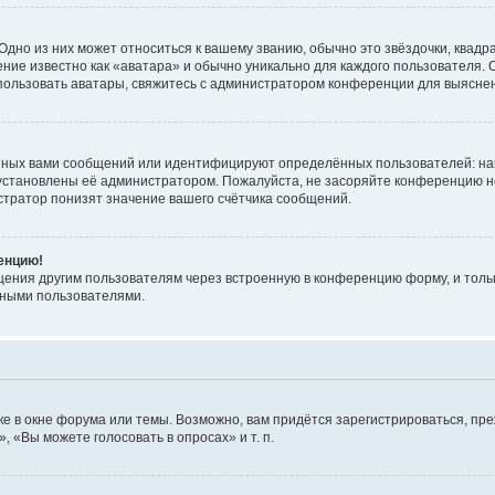
дно из них может относиться к вашему званию, обычно это звёздочки, квадр
ние известно как «аватара» и обычно уникально для каждого пользователя. О
использовать аватары, свяжитесь с администратором конференции для выясне
нных вами сообщений или идентифицируют определённых пользователей: на
установлены её администратором. Пожалуйста, не засоряйте конференцию н
тратор понизят значение вашего счётчика сообщений.
ренцию!
щения другим пользователям через встроенную в конференцию форму, и толь
мными пользователями.
е в окне форума или темы. Возможно, вам придётся зарегистрироваться, пр
 «Вы можете голосовать в опросах» и т. п.