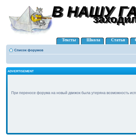
В НАШУ Г
В НАШУ Г
заходи
заходи
Тексты
Школа
Статьи
Список форумов
ADVERTISEMENT
При переносе форума на новый движок была утеряна возможность исп