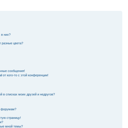
 в них?
т разные цвета?
чные сообщения!
l от кого-то с этой конференции!
й в списках моих друзей и недругов?
и форумам?
стую страницу!
и?
ные мной темы?