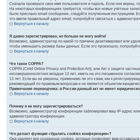
Сначала проверьте свои имя пользователя и пароль. Если они верны, т
На некоторых конференциях требуется, чтобы все новые учётные запис
было прислано email-сообщение, следуйте полученным инструкциям. Есл
что ввели правильный адрес email, попробуйте связаться с администра
Вернуться к началу
Я давно зарегистрирован, но больше не могу войти!
Возможно, администратор по какой-то причине деактивировал или удал
чтобы уменьшить размер базы данных. Если это произошло, попробуйте 
Вернуться к началу
Что такое COPPA?
COPPA (Child Online Privacy and Protection Act), или Акт о защите час
несовершеннолетних младше 13 лет, иметь на это письменное согласи
13 лет. Если вы не уверены, применимо ли это к вам, как к регистриру
рекомендаций по правовым вопросам и не является объектом юридичес
Примечание переводчика: в России данный акт не имеет юридическо
Вернуться к началу
Почему я не могу зарегистрироваться?
Возможно, администратор конференции заблокировал ваш IP-адрес или 
администратору конференции.
Вернуться к началу
Что делает функция «Удалить cookies конференции»?
Она удаляет все созданные cookies, которые позволяют вам оставатьс