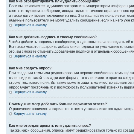
Как мне отредактировать или удалить сообщение?
Если вы не являетесь администратором или модератором конференции, 
соответствующем сообщении, иногда только в течение ограниченного вр
а также дату и время последней из них. Эта надпись не появляется, е
обычные пользователи не могут удалить сообщение, если на него уже кт
Вернуться к началу
Как мне добавить подпись к своему сообщению?
Чтобы добавить подпись к сообщению, вы должны сначала создать её в
Вы также можете настроить добавление подписи по умолчанию ко всем
это, вы сможете отменить добавление подписи в отдельных сообщения
Вернуться к началу
Как мне создать опрос?
При создании темы или редактировании первого сообщения темы щёлкн
вы не видите такой закладки или формы, то вы не имеете прав на созда
строке текстового поля. Вы также можете задать количество вариантов,
опрос будет постоянным) и возможность пользователей изменять вариан
Вернуться к началу
Почему я не могу добавить больше вариантов ответа?
Ограничение количества вариантов ответа устанавливается администр
Вернуться к началу
Как мне отредактировать или удалить опрос?
Так же, как и сообщения, опросы могут редактироваться только их соз