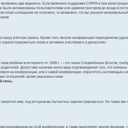
о возможны два варианта. Если включена поддержка COPPA и при регистрации 
и были активированы пользователями или администратором до входа в систе
и email-сообщение не получено, то возможно, что вы указали неправильный 
тором.
ил вашу учётную запись. Кроме того, многие конференции периодически уда
зарегистрироваться снова и активнее участвовать в дискуссиях.
тных прав ребёнка в интернете от 1998 г. — это закон Соединённых Штатов, т
е родителей. Допустимо наличие иного вида подтверждения того, что опек
ющемуся на конференции, или к самой конференции, обратитесь за помощью к 
ких отношений, кроме указанных ниже.
й силы.
запретил имя, под которым вы пытаетесь зарегистрироваться. Он также мог
я авторизованным на этой конференции, а также выполняют другие функции, 