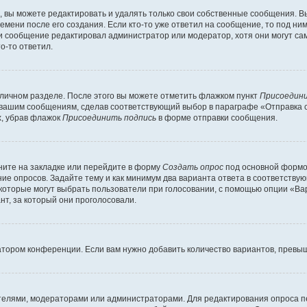
вы можете редактировать и удалять только свои собственные сообщения. В
емени после его создания. Если кто-то уже ответил на сообщение, то под ни
сли сообщение редактировал администратор или модератор, хотя они могут са
о-то ответил.
 личном разделе. После этого вы можете отметить флажком пункт
Присоедини
 вашим сообщениям, сделав соответствующий выбор в параграфе «Отправка 
х, убрав флажок
Присоединить подпись
в форме отправки сообщения.
ите на закладке или перейдите в форму
Создать опрос
под основной формой
ние опросов. Задайте тему и как минимум два варианта ответа в соответству
 которые могут выбрать пользователи при голосовании, с помощью опции «Вар
т, за который они проголосовали.
атором конференции. Если вам нужно добавить количество вариантов, превы
дателями, модераторами или администраторами. Для редактирования опроса п