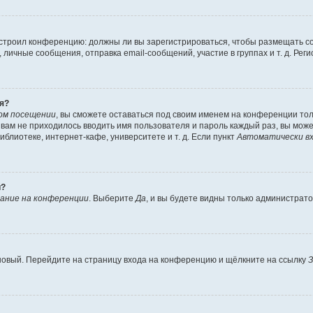
 настроил конференцию: должны ли вы зарегистрироваться, чтобы размещать 
чные сообщения, отправка email-сообщений, участие в группах и т. д. Регис
я?
ом посещении
, вы сможете оставаться под своим именем на конференции тол
ы вам не приходилось вводить имя пользователя и пароль каждый раз, вы мож
блиотеке, интернет-кафе, университете и т. д. Если пункт
Автоматически вх
й?
ание на конференции
. Выберите
Да
, и вы будете видны только администрат
 новый. Перейдите на страницу входа на конференцию и щёлкните на ссылку
З