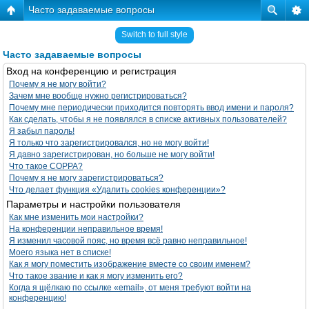
Часто задаваемые вопросы
Switch to full style
Часто задаваемые вопросы
Вход на конференцию и регистрация
Почему я не могу войти?
Зачем мне вообще нужно регистрироваться?
Почему мне периодически приходится повторять ввод имени и пароля?
Как сделать, чтобы я не появлялся в списке активных пользователей?
Я забыл пароль!
Я только что зарегистрировался, но не могу войти!
Я давно зарегистрирован, но больше не могу войти!
Что такое COPPA?
Почему я не могу зарегистрироваться?
Что делает функция «Удалить cookies конференции»?
Параметры и настройки пользователя
Как мне изменить мои настройки?
На конференции неправильное время!
Я изменил часовой пояс, но время всё равно неправильное!
Моего языка нет в списке!
Как я могу поместить изображение вместе со своим именем?
Что такое звание и как я могу изменить его?
Когда я щёлкаю по ссылке «email», от меня требуют войти на
конференцию!