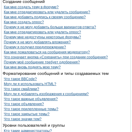
Создание сообщений
Как мне создать тему в форуме?
Как мне отредактировать или удалить сообщение?
Как мне добавить подпись к своему сообщению?
Как мне создать опрос?
Почему я не могу добавить больше вариантов ответа?
Как мне отредактировать или удалить опрос?
Почему мне недоступны некоторые форумы?
Почему я не могу добавлять вложения?
Почему я получил предупреждение?
Как мне пожаловаться на сообщения модератору?
Что означает кнопка «Сохранить» при создании сообщения?
Почему моё сообщение требует одобрения?
Как мне вновь поднять мою тему?
Форматирование сообщений и типы создаваемых тем
Что такое BBCode?
Могу ли я использовать HTML?
Что такое смайлики?
Могу ли я добавлять изображения к сообщениям?
Что такое важные объявления?
Что такое объявления?
Что такое прилепленные темы?
Что такое закрытые темы?
Что такое значки тем?
Уровни пользователей и группы
Кто такие администраторы?