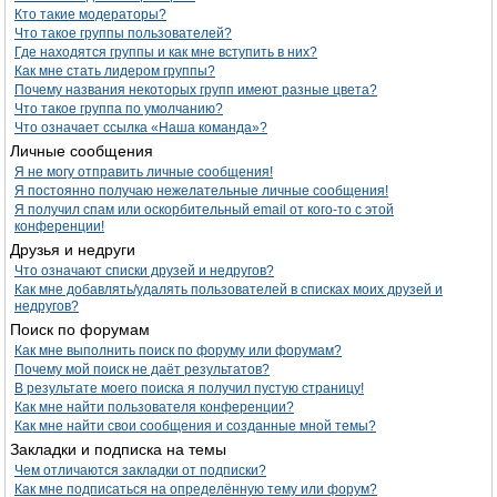
Кто такие модераторы?
Что такое группы пользователей?
Где находятся группы и как мне вступить в них?
Как мне стать лидером группы?
Почему названия некоторых групп имеют разные цвета?
Что такое группа по умолчанию?
Что означает ссылка «Наша команда»?
Личные сообщения
Я не могу отправить личные сообщения!
Я постоянно получаю нежелательные личные сообщения!
Я получил спам или оскорбительный email от кого-то с этой
конференции!
Друзья и недруги
Что означают списки друзей и недругов?
Как мне добавлять/удалять пользователей в списках моих друзей и
недругов?
Поиск по форумам
Как мне выполнить поиск по форуму или форумам?
Почему мой поиск не даёт результатов?
В результате моего поиска я получил пустую страницу!
Как мне найти пользователя конференции?
Как мне найти свои сообщения и созданные мной темы?
Закладки и подписка на темы
Чем отличаются закладки от подписки?
Как мне подписаться на определённую тему или форум?