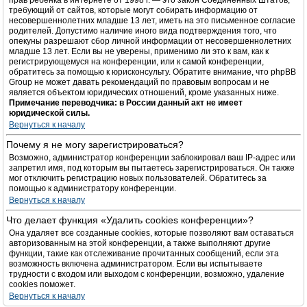
прав ребёнка в интернете от 1998 г. — это закон Соединённых Штатов,
требующий от сайтов, которые могут собирать информацию от
несовершеннолетних младше 13 лет, иметь на это письменное согласие
родителей. Допустимо наличие иного вида подтверждения того, что
опекуны разрешают сбор личной информации от несовершеннолетних
младше 13 лет. Если вы не уверены, применимо ли это к вам, как к
регистрирующемуся на конференции, или к самой конференции,
обратитесь за помощью к юрисконсульту. Обратите внимание, что phpBB
Group не может давать рекомендаций по правовым вопросам и не
является объектом юридических отношений, кроме указанных ниже.
Примечание переводчика: в России данный акт не имеет
юридической силы.
Вернуться к началу
Почему я не могу зарегистрироваться?
Возможно, администратор конференции заблокировал ваш IP-адрес или
запретил имя, под которым вы пытаетесь зарегистрироваться. Он также
мог отключить регистрацию новых пользователей. Обратитесь за
помощью к администратору конференции.
Вернуться к началу
Что делает функция «Удалить cookies конференции»?
Она удаляет все созданные cookies, которые позволяют вам оставаться
авторизованным на этой конференции, а также выполняют другие
функции, такие как отслеживание прочитанных сообщений, если эта
возможность включена администратором. Если вы испытываете
трудности с входом или выходом с конференции, возможно, удаление
cookies поможет.
Вернуться к началу