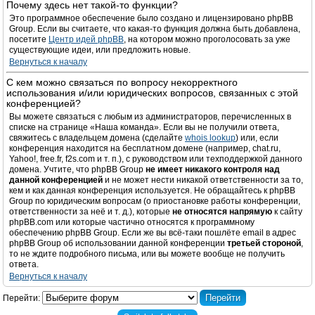
Почему здесь нет такой-то функции?
Это программное обеспечение было создано и лицензировано phpBB
Group. Если вы считаете, что какая-то функция должна быть добавлена,
посетите
Центр идей phpBB
, на котором можно проголосовать за уже
существующие идеи, или предложить новые.
Вернуться к началу
С кем можно связаться по вопросу некорректного
использования и/или юридических вопросов, связанных с этой
конференцией?
Вы можете связаться с любым из администраторов, перечисленных в
списке на странице «Наша команда». Если вы не получили ответа,
свяжитесь с владельцем домена (сделайте
whois lookup
) или, если
конференция находится на бесплатном домене (например, chat.ru,
Yahoo!, free.fr, f2s.com и т. п.), с руководством или техподдержкой данного
домена. Учтите, что phpBB Group
не имеет никакого контроля над
данной конференцией
и не может нести никакой ответственности за то,
кем и как данная конференция используется. Не обращайтесь к phpBB
Group по юридическим вопросам (о приостановке работы конференции,
ответственности за неё и т. д.), которые
не относятся напрямую
к сайту
phpBB.com или которые частично относятся к программному
обеспечению phpBB Group. Если же вы всё-таки пошлёте email в адрес
phpBB Group об использовании данной конференции
третьей стороной
,
то не ждите подробного письма, или вы можете вообще не получить
ответа.
Вернуться к началу
Перейти: