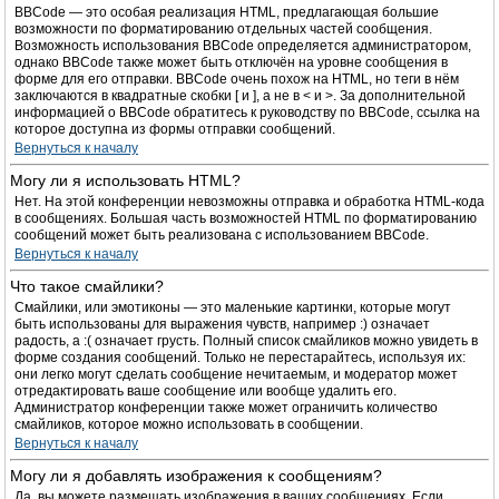
BBCode — это особая реализация HTML, предлагающая большие
возможности по форматированию отдельных частей сообщения.
Возможность использования BBCode определяется администратором,
однако BBCode также может быть отключён на уровне сообщения в
форме для его отправки. BBCode очень похож на HTML, но теги в нём
заключаются в квадратные скобки [ и ], а не в < и >. За дополнительной
информацией о BBCode обратитесь к руководству по BBCode, ссылка на
которое доступна из формы отправки сообщений.
Вернуться к началу
Могу ли я использовать HTML?
Нет. На этой конференции невозможны отправка и обработка HTML-кода
в сообщениях. Большая часть возможностей HTML по форматированию
сообщений может быть реализована с использованием BBCode.
Вернуться к началу
Что такое смайлики?
Смайлики, или эмотиконы — это маленькие картинки, которые могут
быть использованы для выражения чувств, например :) означает
радость, а :( означает грусть. Полный список смайликов можно увидеть в
форме создания сообщений. Только не перестарайтесь, используя их:
они легко могут сделать сообщение нечитаемым, и модератор может
отредактировать ваше сообщение или вообще удалить его.
Администратор конференции также может ограничить количество
смайликов, которое можно использовать в сообщении.
Вернуться к началу
Могу ли я добавлять изображения к сообщениям?
Да, вы можете размещать изображения в ваших сообщениях. Если