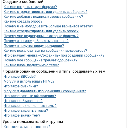
Создание сообщений
Как мне создать тему в форуме?
Как мне отредактировать или удалить сообщение?
Как мне добавить подпись к своему сообщению?
Как мне создать опрос?
Почему я не могу добавить больше вариантов ответа?
Как мне отредактировать или удалить опрос?
Почему мне недоступны некоторые форумы?
Почему я не могу добавлять вложения?
Почему я получил предупреждение?
Как мне пожаловаться на сообщения модератору?
Что означает кнопка «Сохранить» при создании сообщения?
Почему моё сообщение требует одобрения?
Как мне вновь поднять мою тему?
Форматирование сообщений и типы создаваемых тем
Что такое BBCode?
Могу ли я использовать HTML?
Что такое смайлики?
Могу ли я добавлять изображения к сообщениям?
Что такое важные объявления?
Что такое объявления?
Что такое прилепленные темы?
Что такое закрытые темы?
Что такое значки тем?
Уровни пользователей и группы
Кто такие администраторы?