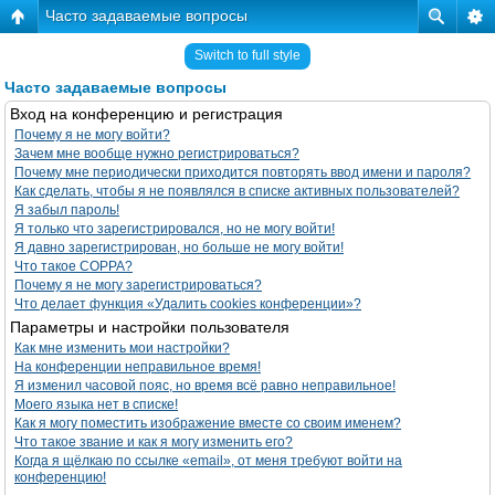
Часто задаваемые вопросы
Switch to full style
Часто задаваемые вопросы
Вход на конференцию и регистрация
Почему я не могу войти?
Зачем мне вообще нужно регистрироваться?
Почему мне периодически приходится повторять ввод имени и пароля?
Как сделать, чтобы я не появлялся в списке активных пользователей?
Я забыл пароль!
Я только что зарегистрировался, но не могу войти!
Я давно зарегистрирован, но больше не могу войти!
Что такое COPPA?
Почему я не могу зарегистрироваться?
Что делает функция «Удалить cookies конференции»?
Параметры и настройки пользователя
Как мне изменить мои настройки?
На конференции неправильное время!
Я изменил часовой пояс, но время всё равно неправильное!
Моего языка нет в списке!
Как я могу поместить изображение вместе со своим именем?
Что такое звание и как я могу изменить его?
Когда я щёлкаю по ссылке «email», от меня требуют войти на
конференцию!