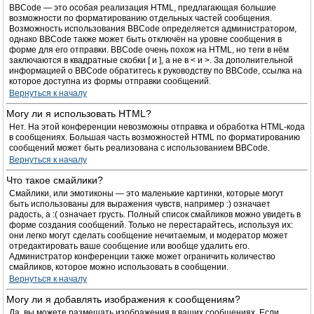
BBCode — это особая реализация HTML, предлагающая большие
возможности по форматированию отдельных частей сообщения.
Возможность использования BBCode определяется администратором,
однако BBCode также может быть отключён на уровне сообщения в
форме для его отправки. BBCode очень похож на HTML, но теги в нём
заключаются в квадратные скобки [ и ], а не в < и >. За дополнительной
информацией о BBCode обратитесь к руководству по BBCode, ссылка на
которое доступна из формы отправки сообщений.
Вернуться к началу
Могу ли я использовать HTML?
Нет. На этой конференции невозможны отправка и обработка HTML-кода
в сообщениях. Большая часть возможностей HTML по форматированию
сообщений может быть реализована с использованием BBCode.
Вернуться к началу
Что такое смайлики?
Смайлики, или эмотиконы — это маленькие картинки, которые могут
быть использованы для выражения чувств, например :) означает
радость, а :( означает грусть. Полный список смайликов можно увидеть в
форме создания сообщений. Только не перестарайтесь, используя их:
они легко могут сделать сообщение нечитаемым, и модератор может
отредактировать ваше сообщение или вообще удалить его.
Администратор конференции также может ограничить количество
смайликов, которое можно использовать в сообщении.
Вернуться к началу
Могу ли я добавлять изображения к сообщениям?
Да, вы можете размещать изображения в ваших сообщениях. Если