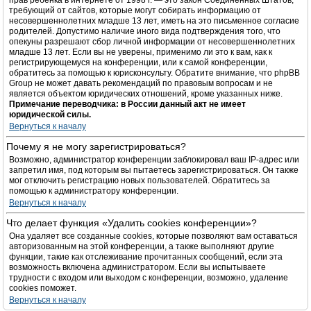
прав ребёнка в интернете от 1998 г. — это закон Соединённых Штатов,
требующий от сайтов, которые могут собирать информацию от
несовершеннолетних младше 13 лет, иметь на это письменное согласие
родителей. Допустимо наличие иного вида подтверждения того, что
опекуны разрешают сбор личной информации от несовершеннолетних
младше 13 лет. Если вы не уверены, применимо ли это к вам, как к
регистрирующемуся на конференции, или к самой конференции,
обратитесь за помощью к юрисконсульту. Обратите внимание, что phpBB
Group не может давать рекомендаций по правовым вопросам и не
является объектом юридических отношений, кроме указанных ниже.
Примечание переводчика: в России данный акт не имеет
юридической силы.
Вернуться к началу
Почему я не могу зарегистрироваться?
Возможно, администратор конференции заблокировал ваш IP-адрес или
запретил имя, под которым вы пытаетесь зарегистрироваться. Он также
мог отключить регистрацию новых пользователей. Обратитесь за
помощью к администратору конференции.
Вернуться к началу
Что делает функция «Удалить cookies конференции»?
Она удаляет все созданные cookies, которые позволяют вам оставаться
авторизованным на этой конференции, а также выполняют другие
функции, такие как отслеживание прочитанных сообщений, если эта
возможность включена администратором. Если вы испытываете
трудности с входом или выходом с конференции, возможно, удаление
cookies поможет.
Вернуться к началу