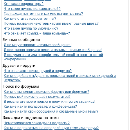
Кто такие модераторы?
Что такое группы пользователей?
Где находятся группы и как мне вступить в них?
Как мне стать лидером группы?
Почему названия некоторых групп имеют разные цвета?
Что такое группа по умолчанию?
Что означает ссылка «Наша команда»?
Личные сообщения
Я не могу отправить личные сообщения!
Я постоянно получаю нежелательные личные сообщения!
Я получил спам или оскорбительный email от кого-то с этой
конференции!
Друзья и недруги
Что означают списки друзей и недругов?
Как мне добавлять/удалять пользователей в списках моих друзей и
недругов?
Поиск по форумам
Как мне выполнить поиск по форуму или форумам?
Почему мой поиск не даёт результатов?
В результате моего поиска я получил пустую страницу!
Как мне найти пользователя конференции?
Как мне найти свои сообщения и созданные мной темы?
Закладки и подписка на темы
Чем отличаются закладки от подписки?
Как мне подписаться на определённую тему или форум?