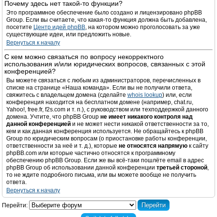
Почему здесь нет такой-то функции?
Это программное обеспечение было создано и лицензировано phpBB
Group. Если вы считаете, что какая-то функция должна быть добавлена,
посетите
Центр идей phpBB
, на котором можно проголосовать за уже
существующие идеи, или предложить новые.
Вернуться к началу
С кем можно связаться по вопросу некорректного
использования и/или юридических вопросов, связанных с этой
конференцией?
Вы можете связаться с любым из администраторов, перечисленных в
списке на странице «Наша команда». Если вы не получили ответа,
свяжитесь с владельцем домена (сделайте
whois lookup
) или, если
конференция находится на бесплатном домене (например, chat.ru,
Yahoo!, free.fr, f2s.com и т. п.), с руководством или техподдержкой данного
домена. Учтите, что phpBB Group
не имеет никакого контроля над
данной конференцией
и не может нести никакой ответственности за то,
кем и как данная конференция используется. Не обращайтесь к phpBB
Group по юридическим вопросам (о приостановке работы конференции,
ответственности за неё и т. д.), которые
не относятся напрямую
к сайту
phpBB.com или которые частично относятся к программному
обеспечению phpBB Group. Если же вы всё-таки пошлёте email в адрес
phpBB Group об использовании данной конференции
третьей стороной
,
то не ждите подробного письма, или вы можете вообще не получить
ответа.
Вернуться к началу
Перейти: