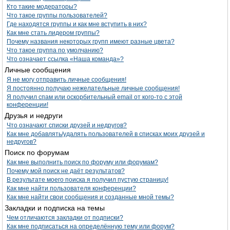
Кто такие модераторы?
Что такое группы пользователей?
Где находятся группы и как мне вступить в них?
Как мне стать лидером группы?
Почему названия некоторых групп имеют разные цвета?
Что такое группа по умолчанию?
Что означает ссылка «Наша команда»?
Личные сообщения
Я не могу отправить личные сообщения!
Я постоянно получаю нежелательные личные сообщения!
Я получил спам или оскорбительный email от кого-то с этой
конференции!
Друзья и недруги
Что означают списки друзей и недругов?
Как мне добавлять/удалять пользователей в списках моих друзей и
недругов?
Поиск по форумам
Как мне выполнить поиск по форуму или форумам?
Почему мой поиск не даёт результатов?
В результате моего поиска я получил пустую страницу!
Как мне найти пользователя конференции?
Как мне найти свои сообщения и созданные мной темы?
Закладки и подписка на темы
Чем отличаются закладки от подписки?
Как мне подписаться на определённую тему или форум?