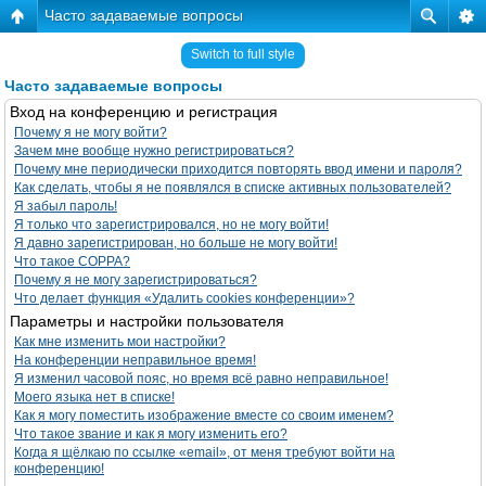
Часто задаваемые вопросы
Switch to full style
Часто задаваемые вопросы
Вход на конференцию и регистрация
Почему я не могу войти?
Зачем мне вообще нужно регистрироваться?
Почему мне периодически приходится повторять ввод имени и пароля?
Как сделать, чтобы я не появлялся в списке активных пользователей?
Я забыл пароль!
Я только что зарегистрировался, но не могу войти!
Я давно зарегистрирован, но больше не могу войти!
Что такое COPPA?
Почему я не могу зарегистрироваться?
Что делает функция «Удалить cookies конференции»?
Параметры и настройки пользователя
Как мне изменить мои настройки?
На конференции неправильное время!
Я изменил часовой пояс, но время всё равно неправильное!
Моего языка нет в списке!
Как я могу поместить изображение вместе со своим именем?
Что такое звание и как я могу изменить его?
Когда я щёлкаю по ссылке «email», от меня требуют войти на
конференцию!