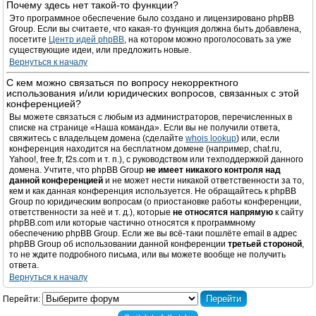
Почему здесь нет такой-то функции?
Это программное обеспечение было создано и лицензировано phpBB
Group. Если вы считаете, что какая-то функция должна быть добавлена,
посетите
Центр идей phpBB
, на котором можно проголосовать за уже
существующие идеи, или предложить новые.
Вернуться к началу
С кем можно связаться по вопросу некорректного
использования и/или юридических вопросов, связанных с этой
конференцией?
Вы можете связаться с любым из администраторов, перечисленных в
списке на странице «Наша команда». Если вы не получили ответа,
свяжитесь с владельцем домена (сделайте
whois lookup
) или, если
конференция находится на бесплатном домене (например, chat.ru,
Yahoo!, free.fr, f2s.com и т. п.), с руководством или техподдержкой данного
домена. Учтите, что phpBB Group
не имеет никакого контроля над
данной конференцией
и не может нести никакой ответственности за то,
кем и как данная конференция используется. Не обращайтесь к phpBB
Group по юридическим вопросам (о приостановке работы конференции,
ответственности за неё и т. д.), которые
не относятся напрямую
к сайту
phpBB.com или которые частично относятся к программному
обеспечению phpBB Group. Если же вы всё-таки пошлёте email в адрес
phpBB Group об использовании данной конференции
третьей стороной
,
то не ждите подробного письма, или вы можете вообще не получить
ответа.
Вернуться к началу
Перейти: