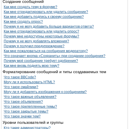
Создание сообщений
Как мне создать тему в форуме?
Как мне отредактировать или удалить сообщение?
Как мне добавить подпись к своему сообщению?
Как мне создать опрос?
Почему я не могу добавить больше вариантов ответа?
Как мне отредактировать или удалить опрос?
Почему мне недоступны некоторые форумы?
Почему я не могу добавлять вложения?
Почему я получил предупреждение?
Как мне пожаловаться на сообщения модератору?
Что означает кнопка «Сохранить» при создании сообщения?
Почему моё сообщение требует одобрения?
Как мне вновь поднять мою тему?
Форматирование сообщений и типы создаваемых тем
Что такое BBCode?
Могу ли я использовать HTML?
Что такое смайлики?
Могу ли я добавлять изображения к сообщениям?
Что такое важные объявления?
Что такое объявления?
Что такое прилепленные темы?
Что такое закрытые темы?
Что такое значки тем?
Уровни пользователей и группы
Кто такие администраторы?