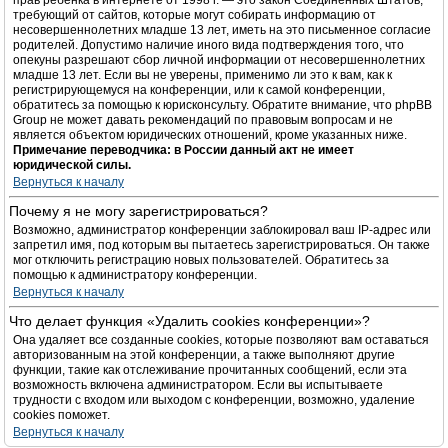
прав ребёнка в интернете от 1998 г. — это закон Соединённых Штатов,
требующий от сайтов, которые могут собирать информацию от
несовершеннолетних младше 13 лет, иметь на это письменное согласие
родителей. Допустимо наличие иного вида подтверждения того, что
опекуны разрешают сбор личной информации от несовершеннолетних
младше 13 лет. Если вы не уверены, применимо ли это к вам, как к
регистрирующемуся на конференции, или к самой конференции,
обратитесь за помощью к юрисконсульту. Обратите внимание, что phpBB
Group не может давать рекомендаций по правовым вопросам и не
является объектом юридических отношений, кроме указанных ниже.
Примечание переводчика: в России данный акт не имеет
юридической силы.
Вернуться к началу
Почему я не могу зарегистрироваться?
Возможно, администратор конференции заблокировал ваш IP-адрес или
запретил имя, под которым вы пытаетесь зарегистрироваться. Он также
мог отключить регистрацию новых пользователей. Обратитесь за
помощью к администратору конференции.
Вернуться к началу
Что делает функция «Удалить cookies конференции»?
Она удаляет все созданные cookies, которые позволяют вам оставаться
авторизованным на этой конференции, а также выполняют другие
функции, такие как отслеживание прочитанных сообщений, если эта
возможность включена администратором. Если вы испытываете
трудности с входом или выходом с конференции, возможно, удаление
cookies поможет.
Вернуться к началу