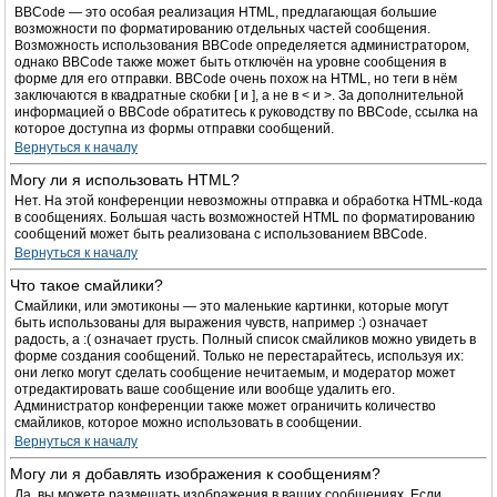
BBCode — это особая реализация HTML, предлагающая большие
возможности по форматированию отдельных частей сообщения.
Возможность использования BBCode определяется администратором,
однако BBCode также может быть отключён на уровне сообщения в
форме для его отправки. BBCode очень похож на HTML, но теги в нём
заключаются в квадратные скобки [ и ], а не в < и >. За дополнительной
информацией о BBCode обратитесь к руководству по BBCode, ссылка на
которое доступна из формы отправки сообщений.
Вернуться к началу
Могу ли я использовать HTML?
Нет. На этой конференции невозможны отправка и обработка HTML-кода
в сообщениях. Большая часть возможностей HTML по форматированию
сообщений может быть реализована с использованием BBCode.
Вернуться к началу
Что такое смайлики?
Смайлики, или эмотиконы — это маленькие картинки, которые могут
быть использованы для выражения чувств, например :) означает
радость, а :( означает грусть. Полный список смайликов можно увидеть в
форме создания сообщений. Только не перестарайтесь, используя их:
они легко могут сделать сообщение нечитаемым, и модератор может
отредактировать ваше сообщение или вообще удалить его.
Администратор конференции также может ограничить количество
смайликов, которое можно использовать в сообщении.
Вернуться к началу
Могу ли я добавлять изображения к сообщениям?
Да, вы можете размещать изображения в ваших сообщениях. Если