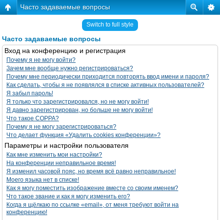
Часто задаваемые вопросы
Switch to full style
Часто задаваемые вопросы
Вход на конференцию и регистрация
Почему я не могу войти?
Зачем мне вообще нужно регистрироваться?
Почему мне периодически приходится повторять ввод имени и пароля?
Как сделать, чтобы я не появлялся в списке активных пользователей?
Я забыл пароль!
Я только что зарегистрировался, но не могу войти!
Я давно зарегистрирован, но больше не могу войти!
Что такое COPPA?
Почему я не могу зарегистрироваться?
Что делает функция «Удалить cookies конференции»?
Параметры и настройки пользователя
Как мне изменить мои настройки?
На конференции неправильное время!
Я изменил часовой пояс, но время всё равно неправильное!
Моего языка нет в списке!
Как я могу поместить изображение вместе со своим именем?
Что такое звание и как я могу изменить его?
Когда я щёлкаю по ссылке «email», от меня требуют войти на
конференцию!