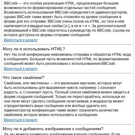
BBCode — это особая реализация HTML, предлагающая большие
возможности по форматированию отдельных частей сообщения.
Возможность использования BBCode определяется администратором,
однако BBCode также может быть отключён на уровне сообщения в
форме для его отправки. BBCode очень похож на HTML, но теги в нём
заключаются в квадратные скобки [ и ], а не в < и >. За дополнительной
информацией о BBCode обратитесь к руководству по BBCode, ссылка на
которое доступна из формы отправки сообщений.
Вернуться к началу
Могу ли я использовать HTML?
Нет. На этой конференции невозможны отправка и обработка HTML-кода
в сообщениях. Большая часть возможностей HTML по форматированию
сообщений может быть реализована с использованием BBCode.
Вернуться к началу
Что такое смайлики?
Смайлики, или эмотиконы — это маленькие картинки, которые могут
быть использованы для выражения чувств, например :) означает
радость, а :( означает грусть. Полный список смайликов можно увидеть в
форме создания сообщений. Только не перестарайтесь, используя их:
они легко могут сделать сообщение нечитаемым, и модератор может
отредактировать ваше сообщение или вообще удалить его.
Администратор конференции также может ограничить количество
смайликов, которое можно использовать в сообщении.
Вернуться к началу
Могу ли я добавлять изображения к сообщениям?
Да, вы можете размещать изображения в ваших сообщениях. Если