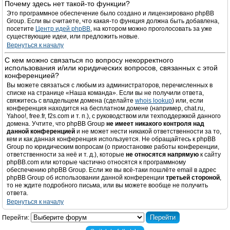
Почему здесь нет такой-то функции?
Это программное обеспечение было создано и лицензировано phpBB
Group. Если вы считаете, что какая-то функция должна быть добавлена,
посетите
Центр идей phpBB
, на котором можно проголосовать за уже
существующие идеи, или предложить новые.
Вернуться к началу
С кем можно связаться по вопросу некорректного
использования и/или юридических вопросов, связанных с этой
конференцией?
Вы можете связаться с любым из администраторов, перечисленных в
списке на странице «Наша команда». Если вы не получили ответа,
свяжитесь с владельцем домена (сделайте
whois lookup
) или, если
конференция находится на бесплатном домене (например, chat.ru,
Yahoo!, free.fr, f2s.com и т. п.), с руководством или техподдержкой данного
домена. Учтите, что phpBB Group
не имеет никакого контроля над
данной конференцией
и не может нести никакой ответственности за то,
кем и как данная конференция используется. Не обращайтесь к phpBB
Group по юридическим вопросам (о приостановке работы конференции,
ответственности за неё и т. д.), которые
не относятся напрямую
к сайту
phpBB.com или которые частично относятся к программному
обеспечению phpBB Group. Если же вы всё-таки пошлёте email в адрес
phpBB Group об использовании данной конференции
третьей стороной
,
то не ждите подробного письма, или вы можете вообще не получить
ответа.
Вернуться к началу
Перейти: