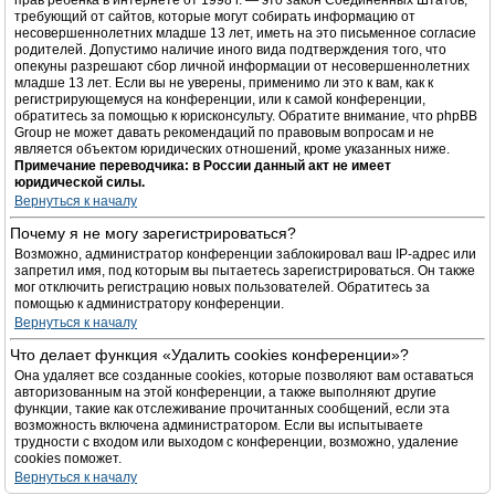
прав ребёнка в интернете от 1998 г. — это закон Соединённых Штатов,
требующий от сайтов, которые могут собирать информацию от
несовершеннолетних младше 13 лет, иметь на это письменное согласие
родителей. Допустимо наличие иного вида подтверждения того, что
опекуны разрешают сбор личной информации от несовершеннолетних
младше 13 лет. Если вы не уверены, применимо ли это к вам, как к
регистрирующемуся на конференции, или к самой конференции,
обратитесь за помощью к юрисконсульту. Обратите внимание, что phpBB
Group не может давать рекомендаций по правовым вопросам и не
является объектом юридических отношений, кроме указанных ниже.
Примечание переводчика: в России данный акт не имеет
юридической силы.
Вернуться к началу
Почему я не могу зарегистрироваться?
Возможно, администратор конференции заблокировал ваш IP-адрес или
запретил имя, под которым вы пытаетесь зарегистрироваться. Он также
мог отключить регистрацию новых пользователей. Обратитесь за
помощью к администратору конференции.
Вернуться к началу
Что делает функция «Удалить cookies конференции»?
Она удаляет все созданные cookies, которые позволяют вам оставаться
авторизованным на этой конференции, а также выполняют другие
функции, такие как отслеживание прочитанных сообщений, если эта
возможность включена администратором. Если вы испытываете
трудности с входом или выходом с конференции, возможно, удаление
cookies поможет.
Вернуться к началу