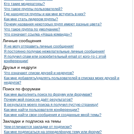
Кто такие модераторы?
Что такое группы пользователей?
Где находятся группы и как мне вступить в них?
Как мне стать лидером группы?
Почему названия некоторых групп имеют разные цвета?
Что такое группа по умолчанию?
Что означает ссылка «Наша команда»?
Личные сообщения
Я не могу отправить личные сообщения!
Я постоянно получаю нежелательные личные сообщения!
Я получил спам или оскорбительный email от кого-то с этой
конференции!
Друзья и недруги
Что означают списки друзей и недругов?
Как мне добавлять/удалять пользователей в списках моих друзей и
недругов?
Поиск по форумам
Как мне выполнить поиск по форуму или форумам?
Почему мой поиск не даёт результатов?
В результате моего поиска я получил пустую страницу!
Как мне найти пользователя конференции?
Как мне найти свои сообщения и созданные мной темы?
Закладки и подписка на темы
Чем отличаются закладки от подписки?
Как мне подписаться на определённую тему или форум?