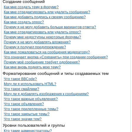
Создание сообщений
Как мне создать тему в форуме?
Как мне отредактировать или удалить сообщение?
Как мне добавить подпись к своему сообщению?
Как мне создать опрос?
Почему я не могу добавить больше вариантов ответа?
Как мне отредактировать или удалить опрос?
Почему мне недоступны некоторые форумы?
Почему я не могу добавлять вложения?
Почему я получил предупреждение?
Как мне пожаловаться на сообщения модератору?
Что означает кнопка «Сохранить» при создании сообщения?
Почему моё сообщение требует одобрения?
Как мне вновь поднять мою тему?
Форматирование сообщений и типы создаваемых тем
Что такое BBCode?
Могу ли я использовать HTML?
Что такое смайлики?
Могу ли я добавлять изображения к сообщениям?
Что такое важные объявления?
Что такое объявления?
Что такое прилепленные темы?
Что такое закрытые темы?
Что такое значки тем?
Уровни пользователей и группы
Кто такие администраторы?