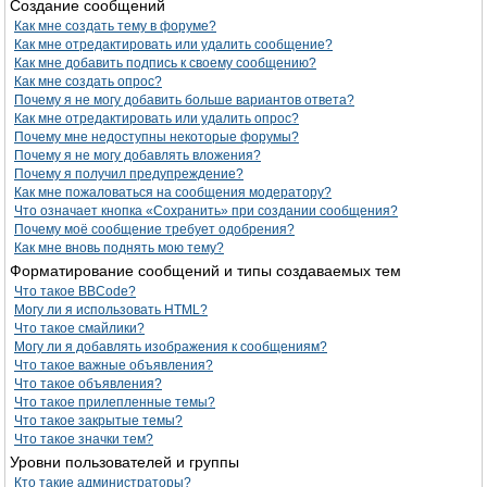
Создание сообщений
Как мне создать тему в форуме?
Как мне отредактировать или удалить сообщение?
Как мне добавить подпись к своему сообщению?
Как мне создать опрос?
Почему я не могу добавить больше вариантов ответа?
Как мне отредактировать или удалить опрос?
Почему мне недоступны некоторые форумы?
Почему я не могу добавлять вложения?
Почему я получил предупреждение?
Как мне пожаловаться на сообщения модератору?
Что означает кнопка «Сохранить» при создании сообщения?
Почему моё сообщение требует одобрения?
Как мне вновь поднять мою тему?
Форматирование сообщений и типы создаваемых тем
Что такое BBCode?
Могу ли я использовать HTML?
Что такое смайлики?
Могу ли я добавлять изображения к сообщениям?
Что такое важные объявления?
Что такое объявления?
Что такое прилепленные темы?
Что такое закрытые темы?
Что такое значки тем?
Уровни пользователей и группы
Кто такие администраторы?