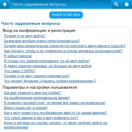
Часто задаваемые вопросы
Switch to full style
Часто задаваемые вопросы
Вход на конференцию и регистрация
Почему я не могу войти?
Зачем мне вообще нужно регистрироваться?
Почему мне периодически приходится повторять ввод имени и пароля?
Как сделать, чтобы я не появлялся в списке активных пользователей?
Я забыл пароль!
Я только что зарегистрировался, но не могу войти!
Я давно зарегистрирован, но больше не могу войти!
Что такое COPPA?
Почему я не могу зарегистрироваться?
Что делает функция «Удалить cookies конференции»?
Параметры и настройки пользователя
Как мне изменить мои настройки?
На конференции неправильное время!
Я изменил часовой пояс, но время всё равно неправильное!
Моего языка нет в списке!
Как я могу поместить изображение вместе со своим именем?
Что такое звание и как я могу изменить его?
Когда я щёлкаю по ссылке «email», от меня требуют войти на
конференцию!