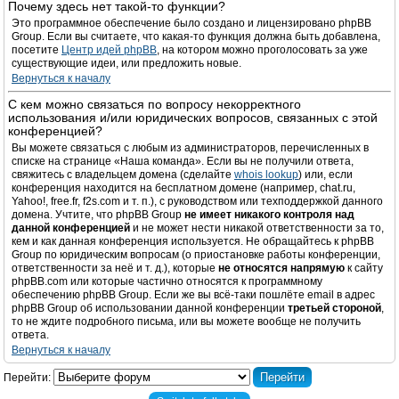
Почему здесь нет такой-то функции?
Это программное обеспечение было создано и лицензировано phpBB
Group. Если вы считаете, что какая-то функция должна быть добавлена,
посетите
Центр идей phpBB
, на котором можно проголосовать за уже
существующие идеи, или предложить новые.
Вернуться к началу
С кем можно связаться по вопросу некорректного
использования и/или юридических вопросов, связанных с этой
конференцией?
Вы можете связаться с любым из администраторов, перечисленных в
списке на странице «Наша команда». Если вы не получили ответа,
свяжитесь с владельцем домена (сделайте
whois lookup
) или, если
конференция находится на бесплатном домене (например, chat.ru,
Yahoo!, free.fr, f2s.com и т. п.), с руководством или техподдержкой данного
домена. Учтите, что phpBB Group
не имеет никакого контроля над
данной конференцией
и не может нести никакой ответственности за то,
кем и как данная конференция используется. Не обращайтесь к phpBB
Group по юридическим вопросам (о приостановке работы конференции,
ответственности за неё и т. д.), которые
не относятся напрямую
к сайту
phpBB.com или которые частично относятся к программному
обеспечению phpBB Group. Если же вы всё-таки пошлёте email в адрес
phpBB Group об использовании данной конференции
третьей стороной
,
то не ждите подробного письма, или вы можете вообще не получить
ответа.
Вернуться к началу
Перейти: