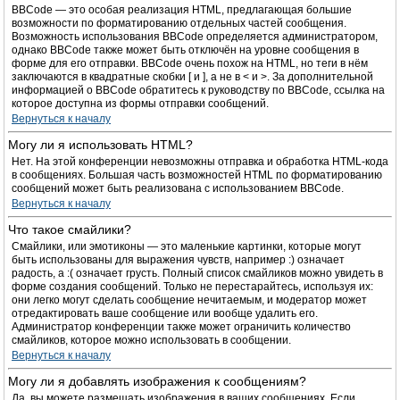
BBCode — это особая реализация HTML, предлагающая большие
возможности по форматированию отдельных частей сообщения.
Возможность использования BBCode определяется администратором,
однако BBCode также может быть отключён на уровне сообщения в
форме для его отправки. BBCode очень похож на HTML, но теги в нём
заключаются в квадратные скобки [ и ], а не в < и >. За дополнительной
информацией о BBCode обратитесь к руководству по BBCode, ссылка на
которое доступна из формы отправки сообщений.
Вернуться к началу
Могу ли я использовать HTML?
Нет. На этой конференции невозможны отправка и обработка HTML-кода
в сообщениях. Большая часть возможностей HTML по форматированию
сообщений может быть реализована с использованием BBCode.
Вернуться к началу
Что такое смайлики?
Смайлики, или эмотиконы — это маленькие картинки, которые могут
быть использованы для выражения чувств, например :) означает
радость, а :( означает грусть. Полный список смайликов можно увидеть в
форме создания сообщений. Только не перестарайтесь, используя их:
они легко могут сделать сообщение нечитаемым, и модератор может
отредактировать ваше сообщение или вообще удалить его.
Администратор конференции также может ограничить количество
смайликов, которое можно использовать в сообщении.
Вернуться к началу
Могу ли я добавлять изображения к сообщениям?
Да, вы можете размещать изображения в ваших сообщениях. Если