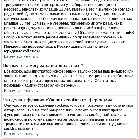
прав ребёнка в интернете от 1998 г. — это закон Соединённых Штатов,
требующий от сайтов, которые могут собирать информацию от
несовершеннолетних младше 13 лет, иметь на это письменное согласие
родителей. Допустимо наличие иного вида подтверждения того, что
опекуны разрешают сбор личной информации от несовершеннолетних
младше 13 лет. Если вы не уверены, применимо ли это к вам, как к
регистрирующемуся на конференции, или к самой конференции,
обратитесь за помощью к юрисконсульту. Обратите внимание, что phpBB
Group не может давать рекомендаций по правовым вопросам и не
является объектом юридических отношений, кроме указанных ниже.
Примечание переводчика: в России данный акт не имеет
юридической силы.
Вернуться к началу
Почему я не могу зарегистрироваться?
Возможно, администратор конференции заблокировал ваш IP-адрес или
запретил имя, под которым вы пытаетесь зарегистрироваться. Он также
мог отключить регистрацию новых пользователей. Обратитесь за
помощью к администратору конференции.
Вернуться к началу
Что делает функция «Удалить cookies конференции»?
Она удаляет все созданные cookies, которые позволяют вам оставаться
авторизованным на этой конференции, а также выполняют другие
функции, такие как отслеживание прочитанных сообщений, если эта
возможность включена администратором. Если вы испытываете
трудности с входом или выходом с конференции, возможно, удаление
cookies поможет.
Вернуться к началу