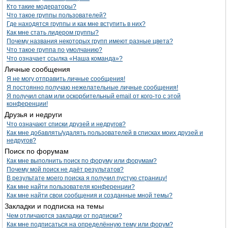
Кто такие модераторы?
Что такое группы пользователей?
Где находятся группы и как мне вступить в них?
Как мне стать лидером группы?
Почему названия некоторых групп имеют разные цвета?
Что такое группа по умолчанию?
Что означает ссылка «Наша команда»?
Личные сообщения
Я не могу отправить личные сообщения!
Я постоянно получаю нежелательные личные сообщения!
Я получил спам или оскорбительный email от кого-то с этой
конференции!
Друзья и недруги
Что означают списки друзей и недругов?
Как мне добавлять/удалять пользователей в списках моих друзей и
недругов?
Поиск по форумам
Как мне выполнить поиск по форуму или форумам?
Почему мой поиск не даёт результатов?
В результате моего поиска я получил пустую страницу!
Как мне найти пользователя конференции?
Как мне найти свои сообщения и созданные мной темы?
Закладки и подписка на темы
Чем отличаются закладки от подписки?
Как мне подписаться на определённую тему или форум?