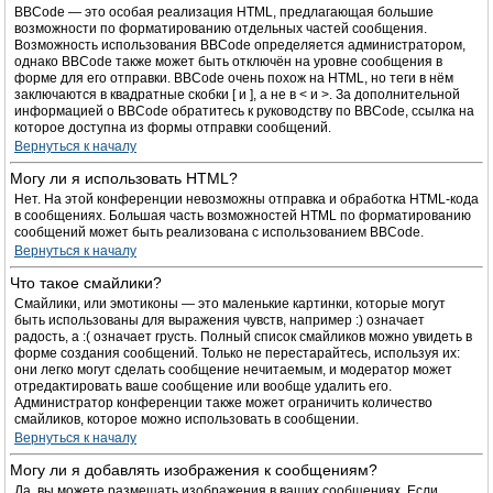
BBCode — это особая реализация HTML, предлагающая большие
возможности по форматированию отдельных частей сообщения.
Возможность использования BBCode определяется администратором,
однако BBCode также может быть отключён на уровне сообщения в
форме для его отправки. BBCode очень похож на HTML, но теги в нём
заключаются в квадратные скобки [ и ], а не в < и >. За дополнительной
информацией о BBCode обратитесь к руководству по BBCode, ссылка на
которое доступна из формы отправки сообщений.
Вернуться к началу
Могу ли я использовать HTML?
Нет. На этой конференции невозможны отправка и обработка HTML-кода
в сообщениях. Большая часть возможностей HTML по форматированию
сообщений может быть реализована с использованием BBCode.
Вернуться к началу
Что такое смайлики?
Смайлики, или эмотиконы — это маленькие картинки, которые могут
быть использованы для выражения чувств, например :) означает
радость, а :( означает грусть. Полный список смайликов можно увидеть в
форме создания сообщений. Только не перестарайтесь, используя их:
они легко могут сделать сообщение нечитаемым, и модератор может
отредактировать ваше сообщение или вообще удалить его.
Администратор конференции также может ограничить количество
смайликов, которое можно использовать в сообщении.
Вернуться к началу
Могу ли я добавлять изображения к сообщениям?
Да, вы можете размещать изображения в ваших сообщениях. Если