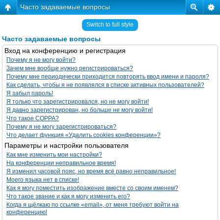
Часто задаваемые вопросы
Switch to full style
Часто задаваемые вопросы
Вход на конференцию и регистрация
Почему я не могу войти?
Зачем мне вообще нужно регистрироваться?
Почему мне периодически приходится повторять ввод имени и пароля?
Как сделать, чтобы я не появлялся в списке активных пользователей?
Я забыл пароль!
Я только что зарегистрировался, но не могу войти!
Я давно зарегистрирован, но больше не могу войти!
Что такое COPPA?
Почему я не могу зарегистрироваться?
Что делает функция «Удалить cookies конференции»?
Параметры и настройки пользователя
Как мне изменить мои настройки?
На конференции неправильное время!
Я изменил часовой пояс, но время всё равно неправильное!
Моего языка нет в списке!
Как я могу поместить изображение вместе со своим именем?
Что такое звание и как я могу изменить его?
Когда я щёлкаю по ссылке «email», от меня требуют войти на
конференцию!