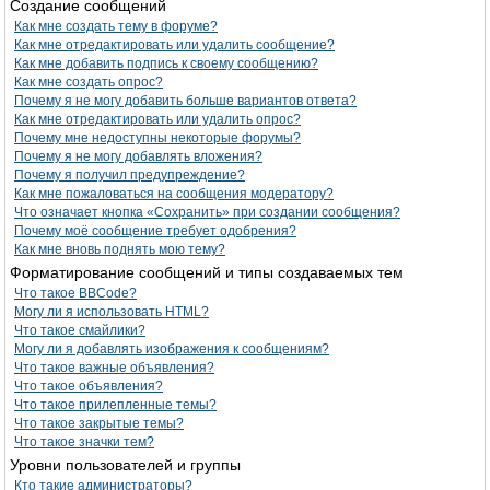
Создание сообщений
Как мне создать тему в форуме?
Как мне отредактировать или удалить сообщение?
Как мне добавить подпись к своему сообщению?
Как мне создать опрос?
Почему я не могу добавить больше вариантов ответа?
Как мне отредактировать или удалить опрос?
Почему мне недоступны некоторые форумы?
Почему я не могу добавлять вложения?
Почему я получил предупреждение?
Как мне пожаловаться на сообщения модератору?
Что означает кнопка «Сохранить» при создании сообщения?
Почему моё сообщение требует одобрения?
Как мне вновь поднять мою тему?
Форматирование сообщений и типы создаваемых тем
Что такое BBCode?
Могу ли я использовать HTML?
Что такое смайлики?
Могу ли я добавлять изображения к сообщениям?
Что такое важные объявления?
Что такое объявления?
Что такое прилепленные темы?
Что такое закрытые темы?
Что такое значки тем?
Уровни пользователей и группы
Кто такие администраторы?