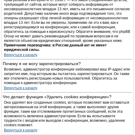
прав ребёнка в интернете от 1998 г. — это закон Соединённых Штатов,
требующий от сайтов, которые могут собирать информацию от
несовершеннолетних младше 13 лет, иметь на это письменное согласие
родителей. Допустимо наличие иного вида подтверждения того, что
опекуны разрешают сбор личной информации от несовершеннолетних
младше 13 лет. Если вы не уверены, применимо ли это к вам, как к
регистрирующемуся на конференции, или к самой конференции,
обратитесь за помощью к юрисконсульту. Обратите внимание, что phpBB
Group не может давать рекомендаций по правовым вопросам и не
является объектом юридических отношений, кроме указанных ниже.
Примечание переводчика: в России данный акт не имеет
юридической силы.
Вернуться к началу
Почему я не могу зарегистрироваться?
Возможно, администратор конференции заблокировал ваш IP-адрес или
запретил имя, под которым вы пытаетесь зарегистрироваться. Он также
мог отключить регистрацию новых пользователей. Обратитесь за
помощью к администратору конференции.
Вернуться к началу
Что делает функция «Удалить cookies конференции»?
Она удаляет все созданные cookies, которые позволяют вам оставаться
авторизованным на этой конференции, а также выполняют другие
функции, такие как отслеживание прочитанных сообщений, если эта
возможность включена администратором. Если вы испытываете
трудности с входом или выходом с конференции, возможно, удаление
cookies поможет.
Вернуться к началу