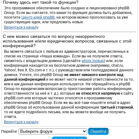
Почему здесь нет такой-то функции?
Это программное обеспечение было создано и лицензировано phpBB
Group. Если вы считаете, что какая-то функция должна быть добавлена,
посетите
Центр идей phpBB
, на котором можно проголосовать за уже
существующие идеи, или предложить новые.
Вернуться к началу
С кем можно связаться по вопросу некорректного
использования и/или юридических вопросов, связанных с этой
конференцией?
Вы можете связаться с любым из администраторов, перечисленных в
списке на странице «Наша команда». Если вы не получили ответа,
свяжитесь с владельцем домена (сделайте
whois lookup
) или, если
конференция находится на бесплатном домене (например, chat.ru,
Yahoo!, free.fr, f2s.com и т. п.), с руководством или техподдержкой данного
домена. Учтите, что phpBB Group
не имеет никакого контроля над
данной конференцией
и не может нести никакой ответственности за то,
кем и как данная конференция используется. Не обращайтесь к phpBB
Group по юридическим вопросам (о приостановке работы конференции,
ответственности за неё и т. д.), которые
не относятся напрямую
к сайту
phpBB.com или которые частично относятся к программному
обеспечению phpBB Group. Если же вы всё-таки пошлёте email в адрес
phpBB Group об использовании данной конференции
третьей стороной
,
то не ждите подробного письма, или вы можете вообще не получить
ответа.
Вернуться к началу
Перейти: