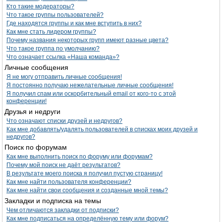
Кто такие модераторы?
Что такое группы пользователей?
Где находятся группы и как мне вступить в них?
Как мне стать лидером группы?
Почему названия некоторых групп имеют разные цвета?
Что такое группа по умолчанию?
Что означает ссылка «Наша команда»?
Личные сообщения
Я не могу отправить личные сообщения!
Я постоянно получаю нежелательные личные сообщения!
Я получил спам или оскорбительный email от кого-то с этой
конференции!
Друзья и недруги
Что означают списки друзей и недругов?
Как мне добавлять/удалять пользователей в списках моих друзей и
недругов?
Поиск по форумам
Как мне выполнить поиск по форуму или форумам?
Почему мой поиск не даёт результатов?
В результате моего поиска я получил пустую страницу!
Как мне найти пользователя конференции?
Как мне найти свои сообщения и созданные мной темы?
Закладки и подписка на темы
Чем отличаются закладки от подписки?
Как мне подписаться на определённую тему или форум?