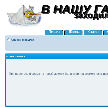
В НАШУ Г
В НАШУ Г
заходи
заходи
Тексты
Школа
Статьи
Список форумов
ADVERTISEMENT
При переносе форума на новый движок была утеряна возможность исп