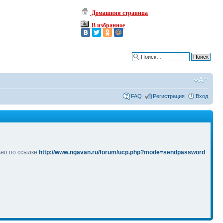
Домашняя страница
В избранное
Расширенный поиск
FAQ
Регистрация
Вход
ьно по ссылке
http://www.ngavan.ru/forum/ucp.php?mode=sendpassword