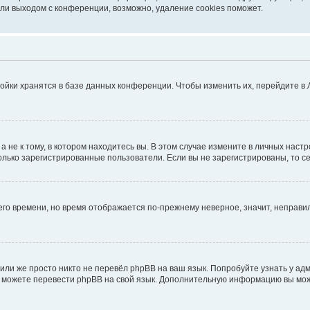
ли выходом с конференции, возможно, удаление cookies поможет.
ойки хранятся в базе данных конференции. Чтобы изменить их, перейдите в
не к тому, в котором находитесь вы. В этом случае измените в личных настрой
 только зарегистрированные пользователи. Если вы не зарегистрированы, то с
него времени, но время отображается по-прежнему неверное, значит, неправ
или же просто никто не перевёл phpBB на ваш язык. Попробуйте узнать у ад
ами можете перевести phpBB на свой язык. Дополнительную информацию вы мо