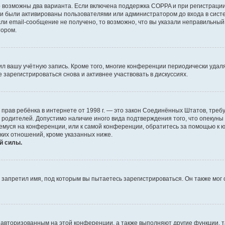
о возможны два варианта. Если включена поддержка COPPA и при регистрации 
и были активированы пользователями или администратором до входа в систе
и email-сообщение не получено, то возможно, что вы указали неправильный 
тором.
ил вашу учётную запись. Кроме того, многие конференции периодически уда
зарегистрироваться снова и активнее участвовать в дискуссиях.
тных прав ребёнка в интернете от 1998 г. — это закон Соединённых Штатов, т
е родителей. Допустимо наличие иного вида подтверждения того, что опек
ющемуся на конференции, или к самой конференции, обратитесь за помощью к 
ких отношений, кроме указанных ниже.
й силы.
запретил имя, под которым вы пытаетесь зарегистрироваться. Он также мог
я авторизованным на этой конференции, а также выполняют другие функции, 