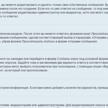
вы можете редактировать и удалять только свои собственные сообщения. В
емени после его создания. Если кто-то уже ответил на сообщение, то под ни
сли сообщение редактировал администратор или модератор, хотя они могут са
о-то ответил.
 личном разделе. После этого вы можете отметить флажком пункт
Присоедини
 вашим сообщениям, сделав соответствующий выбор в параграфе «Отправка 
х, убрав флажок
Присоединить подпись
в форме отправки сообщения.
ите на закладке или перейдите в форму
Создать опрос
под основной формой
ние опросов. Задайте тему и как минимум два варианта ответа в соответству
 которые могут выбрать пользователи при голосовании, с помощью опции «Вар
т, за который они проголосовали.
атором конференции. Если вам нужно добавить количество вариантов, превы
дателями, модераторами или администраторами. Для редактирования опроса п