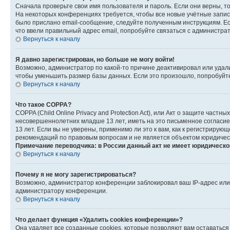
Сначала проверьте свои имя пользователя и пароль. Если они верны, т
На некоторых конференциях требуется, чтобы все новые учётные запис
было прислано email-сообщение, следуйте полученным инструкциям. Есл
что ввели правильный адрес email, попробуйте связаться с администра
Вернуться к началу
Я давно зарегистрирован, но больше не могу войти!
Возможно, администратор по какой-то причине деактивировал или удал
чтобы уменьшить размер базы данных. Если это произошло, попробуйте 
Вернуться к началу
Что такое COPPA?
COPPA (Child Online Privacy and Protection Act), или Акт о защите час
несовершеннолетних младше 13 лет, иметь на это письменное согласи
13 лет. Если вы не уверены, применимо ли это к вам, как к регистриру
рекомендаций по правовым вопросам и не является объектом юридичес
Примечание переводчика: в России данный акт не имеет юридическо
Вернуться к началу
Почему я не могу зарегистрироваться?
Возможно, администратор конференции заблокировал ваш IP-адрес или 
администратору конференции.
Вернуться к началу
Что делает функция «Удалить cookies конференции»?
Она удаляет все созданные cookies, которые позволяют вам оставатьс