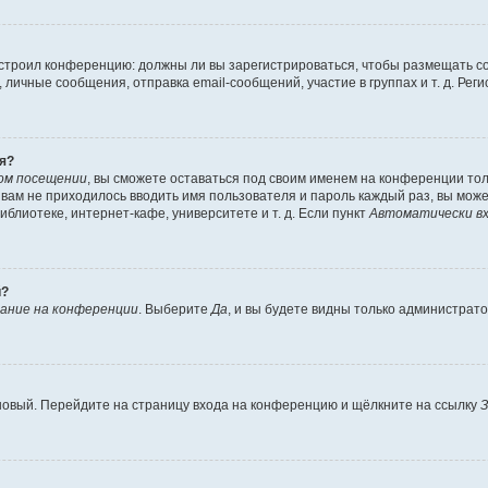
 настроил конференцию: должны ли вы зарегистрироваться, чтобы размещать 
чные сообщения, отправка email-сообщений, участие в группах и т. д. Регис
я?
ом посещении
, вы сможете оставаться под своим именем на конференции тол
ы вам не приходилось вводить имя пользователя и пароль каждый раз, вы мож
блиотеке, интернет-кафе, университете и т. д. Если пункт
Автоматически вх
й?
ание на конференции
. Выберите
Да
, и вы будете видны только администрат
 новый. Перейдите на страницу входа на конференцию и щёлкните на ссылку
З