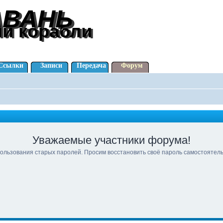
АВАНЬ
АВАНЬ
ли корабли
ли корабли
Ссылки
Записи
Передача
Форум
Уважаемые участники форума!
ользования старых паролей. Просим восстановить своё пароль самостоятел