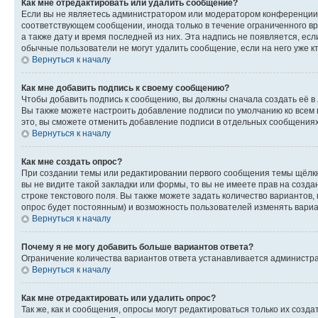
Как мне отредактировать или удалить сообщение?
Если вы не являетесь администратором или модератором конференции, 
соответствующем сообщении, иногда только в течение ограниченного вр
а также дату и время последней из них. Эта надпись не появляется, е
обычные пользователи не могут удалить сообщение, если на него уже кт
Вернуться к началу
Как мне добавить подпись к своему сообщению?
Чтобы добавить подпись к сообщению, вы должны сначала создать её в
Вы также можете настроить добавление подписи по умолчанию ко всем
это, вы сможете отменить добавление подписи в отдельных сообщения
Вернуться к началу
Как мне создать опрос?
При создании темы или редактировании первого сообщения темы щёлкн
вы не видите такой закладки или формы, то вы не имеете прав на созда
строке текстового поля. Вы также можете задать количество вариантов,
опрос будет постоянным) и возможность пользователей изменять вариан
Вернуться к началу
Почему я не могу добавить больше вариантов ответа?
Ограничение количества вариантов ответа устанавливается администр
Вернуться к началу
Как мне отредактировать или удалить опрос?
Так же, как и сообщения, опросы могут редактироваться только их соз