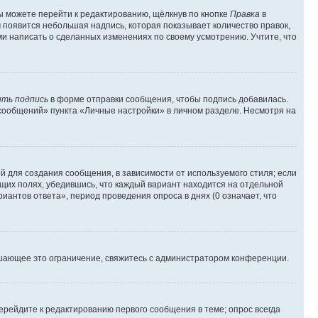
ы можете перейти к редактированию, щёлкнув по кнопке
Правка
в
м появится небольшая надпись, которая показывает количество правок,
ми написать о сделанных изменениях по своему усмотрению. Учтите, что
ть подпись
в форме отправки сообщения, чтобы подпись добавилась.
сообщений» пункта «Личные настройки» в личном разделе. Несмотря на
 для создания сообщения, в зависимости от используемого стиля; если
ющих полях, убедившись, что каждый вариант находится на отдельной
иантов ответа», период проведения опроса в днях (0 означает, что
шающее это ограничение, свяжитесь с администратором конференции.
ерейдите к редактированию первого сообщения в теме; опрос всегда