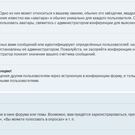
дно из них может относиться к вашему званию, обычно это звёздочки, квадр
ние известно как «аватара» и обычно уникально для каждого пользователя. О
использовать аватары, свяжитесь с администратором конференции для выясне
нных вами сообщений или идентифицируют определённых пользователей: на
установлены её администратором. Пожалуйста, не засоряйте конференцию н
тратор понизят значение вашего счётчика сообщений.
ренцию!
щения другим пользователям через встроенную в конференцию форму, и толь
мными пользователями.
е в окне форума или темы. Возможно, вам придётся зарегистрироваться, пр
 «Вы можете голосовать в опросах» и т. п.