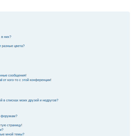
 в них?
т разные цвета?
чные сообщения!
l от кого-то с этой конференции!
й в списках моих друзей и недругов?
и форумам?
стую страницу!
и?
ные мной темы?