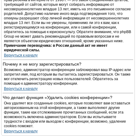
прав ребёнка в интернете от 1998 г. — это закон Соединённых Штатов,
требующий от сайтов, которые могут собирать информацию от
несовершеннолетних младше 13 лет, иметь на это письменное согласие
родителей. Допустимо наличие иного вида подтверждения того, что
опекуны разрешают сбор личной информации от несовершеннолетних
младше 13 лет. Если вы не уверены, применимо ли это к вам, как к
регистрирующемуся на конференции, или к самой конференции,
обратитесь за помощью к юрисконсульту. Обратите внимание, что phpBB
Group не может давать рекомендаций по правовым вопросам и не
является объектом юридических отношений, кроме указанных ниже.
Примечание переводчика: в России данный акт не имеет
юридической силы.
Вернуться к началу
Почему я не могу зарегистрироваться?
Возможно, администратор конференции заблокировал ваш IP-адрес или
запретил имя, под которым вы пытаетесь зарегистрироваться. Он также
мог отключить регистрацию новых пользователей. Обратитесь за
помощью к администратору конференции.
Вернуться к началу
Что делает функция «Удалить cookies конференции»?
Она удаляет все созданные cookies, которые позволяют вам оставаться
авторизованным на этой конференции, а также выполняют другие
функции, такие как отслеживание прочитанных сообщений, если эта
возможность включена администратором. Если вы испытываете
трудности с входом или выходом с конференции, возможно, удаление
cookies поможет.
Вернуться к началу