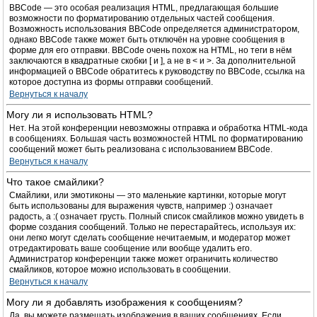
BBCode — это особая реализация HTML, предлагающая большие
возможности по форматированию отдельных частей сообщения.
Возможность использования BBCode определяется администратором,
однако BBCode также может быть отключён на уровне сообщения в
форме для его отправки. BBCode очень похож на HTML, но теги в нём
заключаются в квадратные скобки [ и ], а не в < и >. За дополнительной
информацией о BBCode обратитесь к руководству по BBCode, ссылка на
которое доступна из формы отправки сообщений.
Вернуться к началу
Могу ли я использовать HTML?
Нет. На этой конференции невозможны отправка и обработка HTML-кода
в сообщениях. Большая часть возможностей HTML по форматированию
сообщений может быть реализована с использованием BBCode.
Вернуться к началу
Что такое смайлики?
Смайлики, или эмотиконы — это маленькие картинки, которые могут
быть использованы для выражения чувств, например :) означает
радость, а :( означает грусть. Полный список смайликов можно увидеть в
форме создания сообщений. Только не перестарайтесь, используя их:
они легко могут сделать сообщение нечитаемым, и модератор может
отредактировать ваше сообщение или вообще удалить его.
Администратор конференции также может ограничить количество
смайликов, которое можно использовать в сообщении.
Вернуться к началу
Могу ли я добавлять изображения к сообщениям?
Да, вы можете размещать изображения в ваших сообщениях. Если