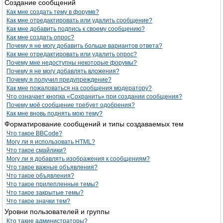
Создание сообщений
Как мне создать тему в форуме?
Как мне отредактировать или удалить сообщение?
Как мне добавить подпись к своему сообщению?
Как мне создать опрос?
Почему я не могу добавить больше вариантов ответа?
Как мне отредактировать или удалить опрос?
Почему мне недоступны некоторые форумы?
Почему я не могу добавлять вложения?
Почему я получил предупреждение?
Как мне пожаловаться на сообщения модератору?
Что означает кнопка «Сохранить» при создании сообщения?
Почему моё сообщение требует одобрения?
Как мне вновь поднять мою тему?
Форматирование сообщений и типы создаваемых тем
Что такое BBCode?
Могу ли я использовать HTML?
Что такое смайлики?
Могу ли я добавлять изображения к сообщениям?
Что такое важные объявления?
Что такое объявления?
Что такое прилепленные темы?
Что такое закрытые темы?
Что такое значки тем?
Уровни пользователей и группы
Кто такие администраторы?