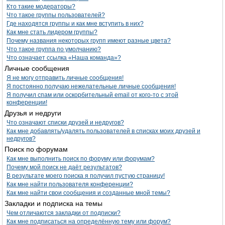
Кто такие модераторы?
Что такое группы пользователей?
Где находятся группы и как мне вступить в них?
Как мне стать лидером группы?
Почему названия некоторых групп имеют разные цвета?
Что такое группа по умолчанию?
Что означает ссылка «Наша команда»?
Личные сообщения
Я не могу отправить личные сообщения!
Я постоянно получаю нежелательные личные сообщения!
Я получил спам или оскорбительный email от кого-то с этой
конференции!
Друзья и недруги
Что означают списки друзей и недругов?
Как мне добавлять/удалять пользователей в списках моих друзей и
недругов?
Поиск по форумам
Как мне выполнить поиск по форуму или форумам?
Почему мой поиск не даёт результатов?
В результате моего поиска я получил пустую страницу!
Как мне найти пользователя конференции?
Как мне найти свои сообщения и созданные мной темы?
Закладки и подписка на темы
Чем отличаются закладки от подписки?
Как мне подписаться на определённую тему или форум?