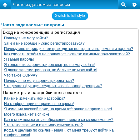
Часто задаваемые вопросы
Switch to full style
Часто задаваемые вопросы
Вход на конференцию и регистрация
Почему я не могу войти?
Зачем мне вообще нужно регистрироваться?
Почему мне периодически приходится повторять ввод имени и пароля?
Как сделать, чтобы я не появлялся в списке активных пользователей?
Я забыл пароль!
Я только что зарегистрировался, но не могу войти!
Я давно зарегистрирован, но больше не могу войти!
Что такое COPPA?
Почему я не могу зарегистрироваться?
Что делает функция «Удалить cookies конференции»?
Параметры и настройки пользователя
Как мне изменить мои настройки?
На конференции неправильное время!
Я изменил часовой пояс, но время всё равно неправильное!
Моего языка нет в списке!
Как я могу поместить изображение вместе со своим именем?
Что такое звание и как я могу изменить его?
Когда я щёлкаю по ссылке «email», от меня требуют войти на
конференцию!