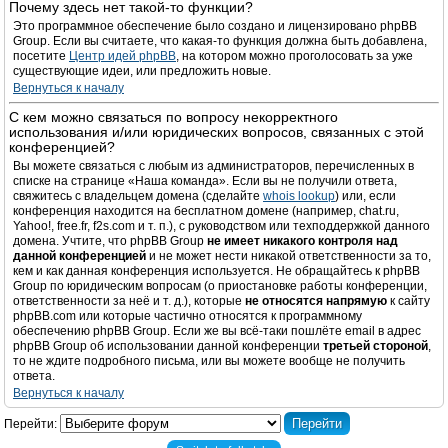
Почему здесь нет такой-то функции?
Это программное обеспечение было создано и лицензировано phpBB
Group. Если вы считаете, что какая-то функция должна быть добавлена,
посетите
Центр идей phpBB
, на котором можно проголосовать за уже
существующие идеи, или предложить новые.
Вернуться к началу
С кем можно связаться по вопросу некорректного
использования и/или юридических вопросов, связанных с этой
конференцией?
Вы можете связаться с любым из администраторов, перечисленных в
списке на странице «Наша команда». Если вы не получили ответа,
свяжитесь с владельцем домена (сделайте
whois lookup
) или, если
конференция находится на бесплатном домене (например, chat.ru,
Yahoo!, free.fr, f2s.com и т. п.), с руководством или техподдержкой данного
домена. Учтите, что phpBB Group
не имеет никакого контроля над
данной конференцией
и не может нести никакой ответственности за то,
кем и как данная конференция используется. Не обращайтесь к phpBB
Group по юридическим вопросам (о приостановке работы конференции,
ответственности за неё и т. д.), которые
не относятся напрямую
к сайту
phpBB.com или которые частично относятся к программному
обеспечению phpBB Group. Если же вы всё-таки пошлёте email в адрес
phpBB Group об использовании данной конференции
третьей стороной
,
то не ждите подробного письма, или вы можете вообще не получить
ответа.
Вернуться к началу
Перейти: