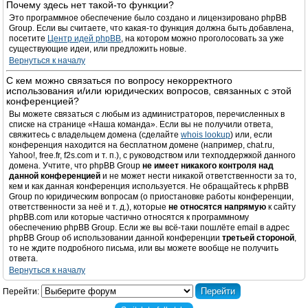
Почему здесь нет такой-то функции?
Это программное обеспечение было создано и лицензировано phpBB
Group. Если вы считаете, что какая-то функция должна быть добавлена,
посетите
Центр идей phpBB
, на котором можно проголосовать за уже
существующие идеи, или предложить новые.
Вернуться к началу
С кем можно связаться по вопросу некорректного
использования и/или юридических вопросов, связанных с этой
конференцией?
Вы можете связаться с любым из администраторов, перечисленных в
списке на странице «Наша команда». Если вы не получили ответа,
свяжитесь с владельцем домена (сделайте
whois lookup
) или, если
конференция находится на бесплатном домене (например, chat.ru,
Yahoo!, free.fr, f2s.com и т. п.), с руководством или техподдержкой данного
домена. Учтите, что phpBB Group
не имеет никакого контроля над
данной конференцией
и не может нести никакой ответственности за то,
кем и как данная конференция используется. Не обращайтесь к phpBB
Group по юридическим вопросам (о приостановке работы конференции,
ответственности за неё и т. д.), которые
не относятся напрямую
к сайту
phpBB.com или которые частично относятся к программному
обеспечению phpBB Group. Если же вы всё-таки пошлёте email в адрес
phpBB Group об использовании данной конференции
третьей стороной
,
то не ждите подробного письма, или вы можете вообще не получить
ответа.
Вернуться к началу
Перейти: