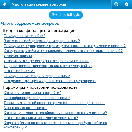
Часто задаваемые вопросы
Switch to full style
Часто задаваемые вопросы
Вход на конференцию и регистрация
Почему я не могу войти?
Зачем мне вообще нужно регистрироваться?
Почему мне периодически приходится повторять ввод имени и пароля?
Как сделать, чтобы я не появлялся в списке активных пользователей?
Я забыл пароль!
Я только что зарегистрировался, но не могу войти!
Я давно зарегистрирован, но больше не могу войти!
Что такое COPPA?
Почему я не могу зарегистрироваться?
Что делает функция «Удалить cookies конференции»?
Параметры и настройки пользователя
Как мне изменить мои настройки?
На конференции неправильное время!
Я изменил часовой пояс, но время всё равно неправильное!
Моего языка нет в списке!
Как я могу поместить изображение вместе со своим именем?
Что такое звание и как я могу изменить его?
Когда я щёлкаю по ссылке «email», от меня требуют войти на
конференцию!