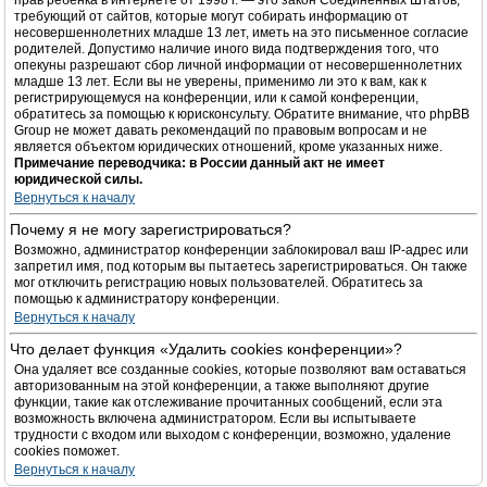
прав ребёнка в интернете от 1998 г. — это закон Соединённых Штатов,
требующий от сайтов, которые могут собирать информацию от
несовершеннолетних младше 13 лет, иметь на это письменное согласие
родителей. Допустимо наличие иного вида подтверждения того, что
опекуны разрешают сбор личной информации от несовершеннолетних
младше 13 лет. Если вы не уверены, применимо ли это к вам, как к
регистрирующемуся на конференции, или к самой конференции,
обратитесь за помощью к юрисконсульту. Обратите внимание, что phpBB
Group не может давать рекомендаций по правовым вопросам и не
является объектом юридических отношений, кроме указанных ниже.
Примечание переводчика: в России данный акт не имеет
юридической силы.
Вернуться к началу
Почему я не могу зарегистрироваться?
Возможно, администратор конференции заблокировал ваш IP-адрес или
запретил имя, под которым вы пытаетесь зарегистрироваться. Он также
мог отключить регистрацию новых пользователей. Обратитесь за
помощью к администратору конференции.
Вернуться к началу
Что делает функция «Удалить cookies конференции»?
Она удаляет все созданные cookies, которые позволяют вам оставаться
авторизованным на этой конференции, а также выполняют другие
функции, такие как отслеживание прочитанных сообщений, если эта
возможность включена администратором. Если вы испытываете
трудности с входом или выходом с конференции, возможно, удаление
cookies поможет.
Вернуться к началу