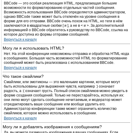
BBCode — это особая реализация HTML, предлагающая большие
возможности по форматированию отдельных частей сообщения.
Возможность использования BBCode определяется администратором,
однако BBCode также может быть отключён на уровне сообщения в
форме для его отправки. BBCode очень похож на HTML, но теги в нём
заключаются в квадратные скобки [ и ], а не в < и >. За дополнительной
информацией о BBCode обратитесь к руководству по BBCode, ссылка на
которое доступна из формы отправки сообщений.
Вернуться к началу
Могу ли я использовать HTML?
Нет. На этой конференции невозможны отправка и обработка HTML-кода
в сообщениях. Большая часть возможностей HTML по форматированию
сообщений может быть реализована с использованием BBCode.
Вернуться к началу
Что такое смайлики?
Смайлики, или эмотиконы — это маленькие картинки, которые могут
быть использованы для выражения чувств, например :) означает
радость, а :( означает грусть. Полный список смайликов можно увидеть в
форме создания сообщений. Только не перестарайтесь, используя их:
они легко могут сделать сообщение нечитаемым, и модератор может
отредактировать ваше сообщение или вообще удалить его.
Администратор конференции также может ограничить количество
смайликов, которое можно использовать в сообщении.
Вернуться к началу
Могу ли я добавлять изображения к сообщениям?
Да, вы можете размещать изображения в ваших сообщениях. Если