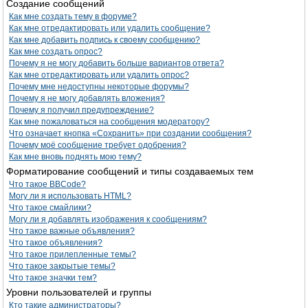
Создание сообщений
Как мне создать тему в форуме?
Как мне отредактировать или удалить сообщение?
Как мне добавить подпись к своему сообщению?
Как мне создать опрос?
Почему я не могу добавить больше вариантов ответа?
Как мне отредактировать или удалить опрос?
Почему мне недоступны некоторые форумы?
Почему я не могу добавлять вложения?
Почему я получил предупреждение?
Как мне пожаловаться на сообщения модератору?
Что означает кнопка «Сохранить» при создании сообщения?
Почему моё сообщение требует одобрения?
Как мне вновь поднять мою тему?
Форматирование сообщений и типы создаваемых тем
Что такое BBCode?
Могу ли я использовать HTML?
Что такое смайлики?
Могу ли я добавлять изображения к сообщениям?
Что такое важные объявления?
Что такое объявления?
Что такое прилепленные темы?
Что такое закрытые темы?
Что такое значки тем?
Уровни пользователей и группы
Кто такие администраторы?