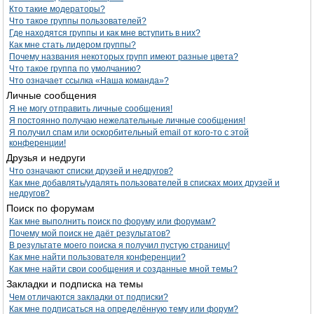
Кто такие модераторы?
Что такое группы пользователей?
Где находятся группы и как мне вступить в них?
Как мне стать лидером группы?
Почему названия некоторых групп имеют разные цвета?
Что такое группа по умолчанию?
Что означает ссылка «Наша команда»?
Личные сообщения
Я не могу отправить личные сообщения!
Я постоянно получаю нежелательные личные сообщения!
Я получил спам или оскорбительный email от кого-то с этой
конференции!
Друзья и недруги
Что означают списки друзей и недругов?
Как мне добавлять/удалять пользователей в списках моих друзей и
недругов?
Поиск по форумам
Как мне выполнить поиск по форуму или форумам?
Почему мой поиск не даёт результатов?
В результате моего поиска я получил пустую страницу!
Как мне найти пользователя конференции?
Как мне найти свои сообщения и созданные мной темы?
Закладки и подписка на темы
Чем отличаются закладки от подписки?
Как мне подписаться на определённую тему или форум?