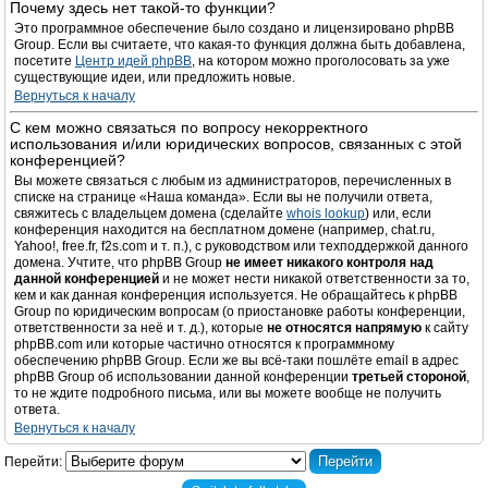
Почему здесь нет такой-то функции?
Это программное обеспечение было создано и лицензировано phpBB
Group. Если вы считаете, что какая-то функция должна быть добавлена,
посетите
Центр идей phpBB
, на котором можно проголосовать за уже
существующие идеи, или предложить новые.
Вернуться к началу
С кем можно связаться по вопросу некорректного
использования и/или юридических вопросов, связанных с этой
конференцией?
Вы можете связаться с любым из администраторов, перечисленных в
списке на странице «Наша команда». Если вы не получили ответа,
свяжитесь с владельцем домена (сделайте
whois lookup
) или, если
конференция находится на бесплатном домене (например, chat.ru,
Yahoo!, free.fr, f2s.com и т. п.), с руководством или техподдержкой данного
домена. Учтите, что phpBB Group
не имеет никакого контроля над
данной конференцией
и не может нести никакой ответственности за то,
кем и как данная конференция используется. Не обращайтесь к phpBB
Group по юридическим вопросам (о приостановке работы конференции,
ответственности за неё и т. д.), которые
не относятся напрямую
к сайту
phpBB.com или которые частично относятся к программному
обеспечению phpBB Group. Если же вы всё-таки пошлёте email в адрес
phpBB Group об использовании данной конференции
третьей стороной
,
то не ждите подробного письма, или вы можете вообще не получить
ответа.
Вернуться к началу
Перейти: