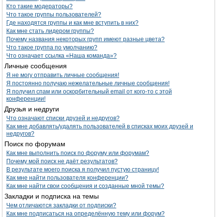
Кто такие модераторы?
Что такое группы пользователей?
Где находятся группы и как мне вступить в них?
Как мне стать лидером группы?
Почему названия некоторых групп имеют разные цвета?
Что такое группа по умолчанию?
Что означает ссылка «Наша команда»?
Личные сообщения
Я не могу отправить личные сообщения!
Я постоянно получаю нежелательные личные сообщения!
Я получил спам или оскорбительный email от кого-то с этой
конференции!
Друзья и недруги
Что означают списки друзей и недругов?
Как мне добавлять/удалять пользователей в списках моих друзей и
недругов?
Поиск по форумам
Как мне выполнить поиск по форуму или форумам?
Почему мой поиск не даёт результатов?
В результате моего поиска я получил пустую страницу!
Как мне найти пользователя конференции?
Как мне найти свои сообщения и созданные мной темы?
Закладки и подписка на темы
Чем отличаются закладки от подписки?
Как мне подписаться на определённую тему или форум?