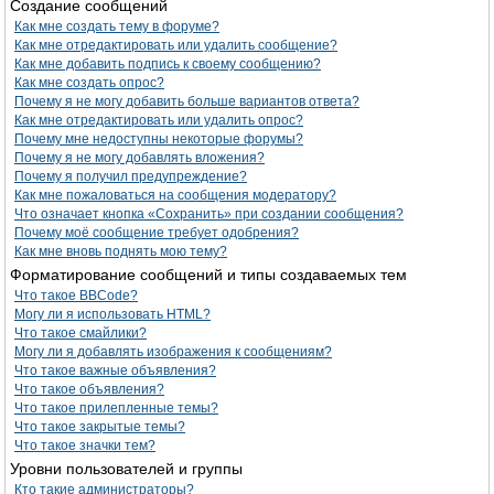
Создание сообщений
Как мне создать тему в форуме?
Как мне отредактировать или удалить сообщение?
Как мне добавить подпись к своему сообщению?
Как мне создать опрос?
Почему я не могу добавить больше вариантов ответа?
Как мне отредактировать или удалить опрос?
Почему мне недоступны некоторые форумы?
Почему я не могу добавлять вложения?
Почему я получил предупреждение?
Как мне пожаловаться на сообщения модератору?
Что означает кнопка «Сохранить» при создании сообщения?
Почему моё сообщение требует одобрения?
Как мне вновь поднять мою тему?
Форматирование сообщений и типы создаваемых тем
Что такое BBCode?
Могу ли я использовать HTML?
Что такое смайлики?
Могу ли я добавлять изображения к сообщениям?
Что такое важные объявления?
Что такое объявления?
Что такое прилепленные темы?
Что такое закрытые темы?
Что такое значки тем?
Уровни пользователей и группы
Кто такие администраторы?