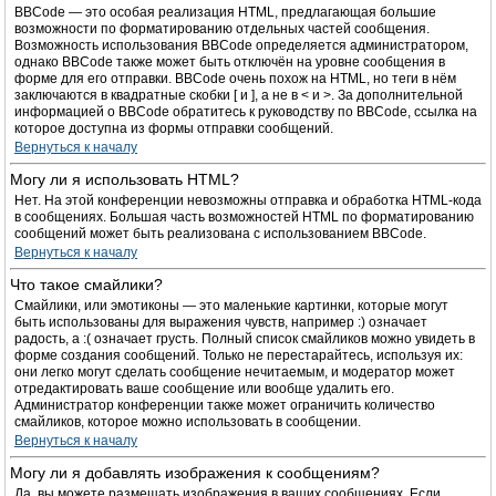
BBCode — это особая реализация HTML, предлагающая большие
возможности по форматированию отдельных частей сообщения.
Возможность использования BBCode определяется администратором,
однако BBCode также может быть отключён на уровне сообщения в
форме для его отправки. BBCode очень похож на HTML, но теги в нём
заключаются в квадратные скобки [ и ], а не в < и >. За дополнительной
информацией о BBCode обратитесь к руководству по BBCode, ссылка на
которое доступна из формы отправки сообщений.
Вернуться к началу
Могу ли я использовать HTML?
Нет. На этой конференции невозможны отправка и обработка HTML-кода
в сообщениях. Большая часть возможностей HTML по форматированию
сообщений может быть реализована с использованием BBCode.
Вернуться к началу
Что такое смайлики?
Смайлики, или эмотиконы — это маленькие картинки, которые могут
быть использованы для выражения чувств, например :) означает
радость, а :( означает грусть. Полный список смайликов можно увидеть в
форме создания сообщений. Только не перестарайтесь, используя их:
они легко могут сделать сообщение нечитаемым, и модератор может
отредактировать ваше сообщение или вообще удалить его.
Администратор конференции также может ограничить количество
смайликов, которое можно использовать в сообщении.
Вернуться к началу
Могу ли я добавлять изображения к сообщениям?
Да, вы можете размещать изображения в ваших сообщениях. Если