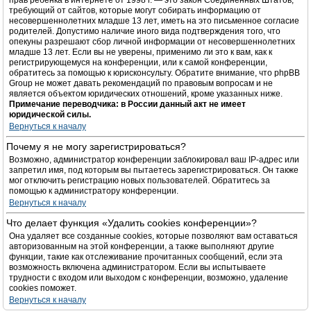
прав ребёнка в интернете от 1998 г. — это закон Соединённых Штатов,
требующий от сайтов, которые могут собирать информацию от
несовершеннолетних младше 13 лет, иметь на это письменное согласие
родителей. Допустимо наличие иного вида подтверждения того, что
опекуны разрешают сбор личной информации от несовершеннолетних
младше 13 лет. Если вы не уверены, применимо ли это к вам, как к
регистрирующемуся на конференции, или к самой конференции,
обратитесь за помощью к юрисконсульту. Обратите внимание, что phpBB
Group не может давать рекомендаций по правовым вопросам и не
является объектом юридических отношений, кроме указанных ниже.
Примечание переводчика: в России данный акт не имеет
юридической силы.
Вернуться к началу
Почему я не могу зарегистрироваться?
Возможно, администратор конференции заблокировал ваш IP-адрес или
запретил имя, под которым вы пытаетесь зарегистрироваться. Он также
мог отключить регистрацию новых пользователей. Обратитесь за
помощью к администратору конференции.
Вернуться к началу
Что делает функция «Удалить cookies конференции»?
Она удаляет все созданные cookies, которые позволяют вам оставаться
авторизованным на этой конференции, а также выполняют другие
функции, такие как отслеживание прочитанных сообщений, если эта
возможность включена администратором. Если вы испытываете
трудности с входом или выходом с конференции, возможно, удаление
cookies поможет.
Вернуться к началу