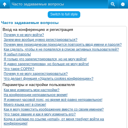
Часто задаваемые вопросы
Switch to full style
Часто задаваемые вопросы
Вход на конференцию и регистрация
Почему я не могу войти?
Зачем мне вообще нужно регистрироваться?
Почему мне периодически приходится повторять ввод имени и пароля?
Как сделать, чтобы я не появлялся в списке активных пользователей?
Я забыл пароль!
Я только что зарегистрировался, но не могу войти!
Я давно зарегистрирован, но больше не могу войти!
Что такое COPPA?
Почему я не могу зарегистрироваться?
Что делает функция «Удалить cookies конференции»?
Параметры и настройки пользователя
Как мне изменить мои настройки?
На конференции неправильное время!
Я изменил часовой пояс, но время всё равно неправильное!
Моего языка нет в списке!
Как я могу поместить изображение вместе со своим именем?
Что такое звание и как я могу изменить его?
Когда я щёлкаю по ссылке «email», от меня требуют войти на
конференцию!