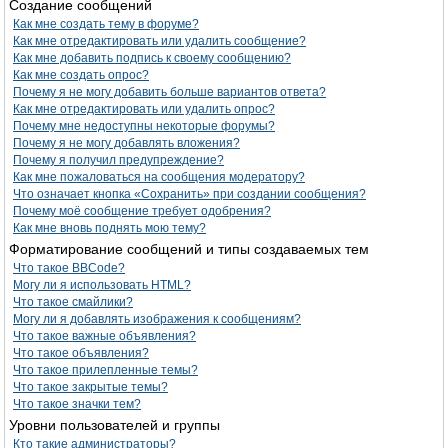
Создание сообщений
Как мне создать тему в форуме?
Как мне отредактировать или удалить сообщение?
Как мне добавить подпись к своему сообщению?
Как мне создать опрос?
Почему я не могу добавить больше вариантов ответа?
Как мне отредактировать или удалить опрос?
Почему мне недоступны некоторые форумы?
Почему я не могу добавлять вложения?
Почему я получил предупреждение?
Как мне пожаловаться на сообщения модератору?
Что означает кнопка «Сохранить» при создании сообщения?
Почему моё сообщение требует одобрения?
Как мне вновь поднять мою тему?
Форматирование сообщений и типы создаваемых тем
Что такое BBCode?
Могу ли я использовать HTML?
Что такое смайлики?
Могу ли я добавлять изображения к сообщениям?
Что такое важные объявления?
Что такое объявления?
Что такое прилепленные темы?
Что такое закрытые темы?
Что такое значки тем?
Уровни пользователей и группы
Кто такие администраторы?