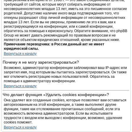
прав ребёнка в интернете от 1998 г. — это закон Соединённых Штатов,
требующий от сайтов, которые могут собирать информацию от
несовершеннолетних младше 13 лет, иметь на это письменное согласие
родителей. Допустимо наличие иного вида подтверждения того, что
опекуны разрешают сбор личной информации от несовершеннолетних
младше 13 лет. Если вы не уверены, применимо ли это к вам, как к
регистрирующемуся на конференции, или к самой конференции,
обратитесь за помощью к юрисконсульту. Обратите внимание, что phpBB
Group не может давать рекомендаций по правовым вопросам и не
является объектом юридических отношений, кроме указанных ниже.
Примечание переводчика: в России данный акт не имеет
юридической силы.
Вернуться к началу
Почему я не могу зарегистрироваться?
Возможно, администратор конференции заблокировал ваш IP-адрес или
запретил имя, под которым вы пытаетесь зарегистрироваться. Он также
мог отключить регистрацию новых пользователей. Обратитесь за
помощью к администратору конференции.
Вернуться к началу
Что делает функция «Удалить cookies конференции»?
Она удаляет все созданные cookies, которые позволяют вам оставаться
авторизованным на этой конференции, а также выполняют другие
функции, такие как отслеживание прочитанных сообщений, если эта
возможность включена администратором. Если вы испытываете
трудности с входом или выходом с конференции, возможно, удаление
cookies поможет.
Вернуться к началу