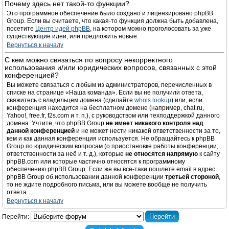
Почему здесь нет такой-то функции?
Это программное обеспечение было создано и лицензировано phpBB
Group. Если вы считаете, что какая-то функция должна быть добавлена,
посетите
Центр идей phpBB
, на котором можно проголосовать за уже
существующие идеи, или предложить новые.
Вернуться к началу
С кем можно связаться по вопросу некорректного
использования и/или юридических вопросов, связанных с этой
конференцией?
Вы можете связаться с любым из администраторов, перечисленных в
списке на странице «Наша команда». Если вы не получили ответа,
свяжитесь с владельцем домена (сделайте
whois lookup
) или, если
конференция находится на бесплатном домене (например, chat.ru,
Yahoo!, free.fr, f2s.com и т. п.), с руководством или техподдержкой данного
домена. Учтите, что phpBB Group
не имеет никакого контроля над
данной конференцией
и не может нести никакой ответственности за то,
кем и как данная конференция используется. Не обращайтесь к phpBB
Group по юридическим вопросам (о приостановке работы конференции,
ответственности за неё и т. д.), которые
не относятся напрямую
к сайту
phpBB.com или которые частично относятся к программному
обеспечению phpBB Group. Если же вы всё-таки пошлёте email в адрес
phpBB Group об использовании данной конференции
третьей стороной
,
то не ждите подробного письма, или вы можете вообще не получить
ответа.
Вернуться к началу
Перейти: