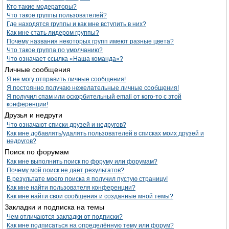
Кто такие модераторы?
Что такое группы пользователей?
Где находятся группы и как мне вступить в них?
Как мне стать лидером группы?
Почему названия некоторых групп имеют разные цвета?
Что такое группа по умолчанию?
Что означает ссылка «Наша команда»?
Личные сообщения
Я не могу отправить личные сообщения!
Я постоянно получаю нежелательные личные сообщения!
Я получил спам или оскорбительный email от кого-то с этой
конференции!
Друзья и недруги
Что означают списки друзей и недругов?
Как мне добавлять/удалять пользователей в списках моих друзей и
недругов?
Поиск по форумам
Как мне выполнить поиск по форуму или форумам?
Почему мой поиск не даёт результатов?
В результате моего поиска я получил пустую страницу!
Как мне найти пользователя конференции?
Как мне найти свои сообщения и созданные мной темы?
Закладки и подписка на темы
Чем отличаются закладки от подписки?
Как мне подписаться на определённую тему или форум?