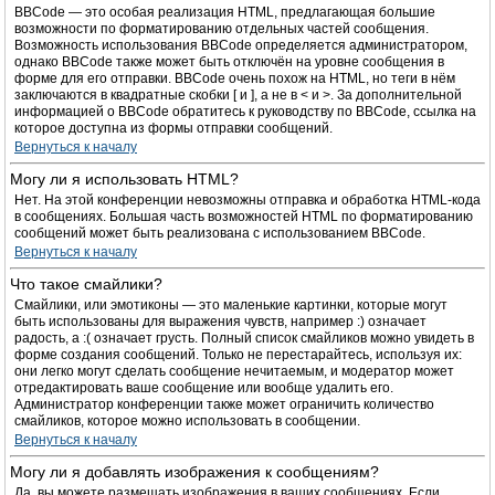
BBCode — это особая реализация HTML, предлагающая большие
возможности по форматированию отдельных частей сообщения.
Возможность использования BBCode определяется администратором,
однако BBCode также может быть отключён на уровне сообщения в
форме для его отправки. BBCode очень похож на HTML, но теги в нём
заключаются в квадратные скобки [ и ], а не в < и >. За дополнительной
информацией о BBCode обратитесь к руководству по BBCode, ссылка на
которое доступна из формы отправки сообщений.
Вернуться к началу
Могу ли я использовать HTML?
Нет. На этой конференции невозможны отправка и обработка HTML-кода
в сообщениях. Большая часть возможностей HTML по форматированию
сообщений может быть реализована с использованием BBCode.
Вернуться к началу
Что такое смайлики?
Смайлики, или эмотиконы — это маленькие картинки, которые могут
быть использованы для выражения чувств, например :) означает
радость, а :( означает грусть. Полный список смайликов можно увидеть в
форме создания сообщений. Только не перестарайтесь, используя их:
они легко могут сделать сообщение нечитаемым, и модератор может
отредактировать ваше сообщение или вообще удалить его.
Администратор конференции также может ограничить количество
смайликов, которое можно использовать в сообщении.
Вернуться к началу
Могу ли я добавлять изображения к сообщениям?
Да, вы можете размещать изображения в ваших сообщениях. Если