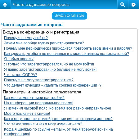
Часто задаваемые вопросы
Switch to full style
Часто задаваемые вопросы
Вход на конференцию и регистрация
Почему я не могу войти?
Зачем мне вообще нужно регистрироваться?
Почему мне периодически приходится повторять ввод имени и пароля?
Как сделать, чтобы я не появлялся в списке активных пользователей?
Я забыл пароль!
Я только что зарегистрировался, но не могу войти!
Я давно зарегистрирован, но больше не могу войти!
Что такое COPPA?
Почему я не могу зарегистрироваться?
Что делает функция «Удалить cookies конференции»?
Параметры и настройки пользователя
Как мне изменить мои настройки?
На конференции неправильное время!
Я изменил часовой пояс, но время всё равно неправильное!
Моего языка нет в списке!
Как я могу поместить изображение вместе со своим именем?
Что такое звание и как я могу изменить его?
Когда я щёлкаю по ссылке «email», от меня требуют войти на
конференцию!