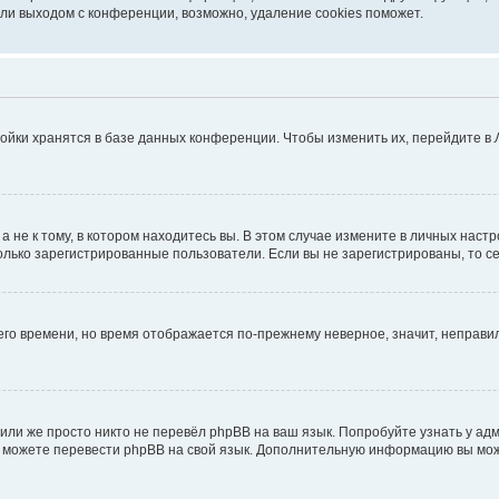
ли выходом с конференции, возможно, удаление cookies поможет.
ойки хранятся в базе данных конференции. Чтобы изменить их, перейдите в
не к тому, в котором находитесь вы. В этом случае измените в личных настрой
 только зарегистрированные пользователи. Если вы не зарегистрированы, то с
него времени, но время отображается по-прежнему неверное, значит, неправ
или же просто никто не перевёл phpBB на ваш язык. Попробуйте узнать у ад
ами можете перевести phpBB на свой язык. Дополнительную информацию вы мо