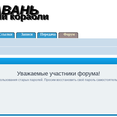
АВАНЬ
АВАНЬ
ли корабли
ли корабли
Ссылки
Записи
Передача
Форум
Уважаемые участники форума!
ользования старых паролей. Просим восстановить своё пароль самостоятел