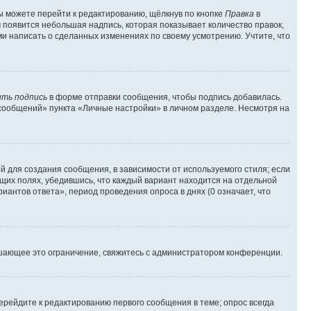
ы можете перейти к редактированию, щёлкнув по кнопке
Правка
в
м появится небольшая надпись, которая показывает количество правок,
ми написать о сделанных изменениях по своему усмотрению. Учтите, что
ть подпись
в форме отправки сообщения, чтобы подпись добавилась.
сообщений» пункта «Личные настройки» в личном разделе. Несмотря на
 для создания сообщения, в зависимости от используемого стиля; если
ющих полях, убедившись, что каждый вариант находится на отдельной
иантов ответа», период проведения опроса в днях (0 означает, что
шающее это ограничение, свяжитесь с администратором конференции.
ерейдите к редактированию первого сообщения в теме; опрос всегда