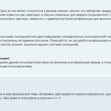
дно из них может относиться к вашему званию, обычно это звёздочки, квадр
ние известно как «аватара» и обычно уникально для каждого пользователя. О
использовать аватары, свяжитесь с администратором конференции для выясне
нных вами сообщений или идентифицируют определённых пользователей: на
установлены её администратором. Пожалуйста, не засоряйте конференцию н
тратор понизят значение вашего счётчика сообщений.
ренцию!
щения другим пользователям через встроенную в конференцию форму, и толь
мными пользователями.
е в окне форума или темы. Возможно, вам придётся зарегистрироваться, пр
 «Вы можете голосовать в опросах» и т. п.