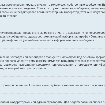
вы можете редактировать и удалять только свои собственные сообщения. В
емени после его создания. Если кто-то уже ответил на сообщение, то под ни
сли сообщение редактировал администратор или модератор, хотя они могут са
о-то ответил.
 личном разделе. После этого вы можете отметить флажком пункт
Присоедини
 вашим сообщениям, сделав соответствующий выбор в параграфе «Отправка 
х, убрав флажок
Присоединить подпись
в форме отправки сообщения.
ите на закладке или перейдите в форму
Создать опрос
под основной формой
ние опросов. Задайте тему и как минимум два варианта ответа в соответству
 которые могут выбрать пользователи при голосовании, с помощью опции «Вар
т, за который они проголосовали.
атором конференции. Если вам нужно добавить количество вариантов, превы
дателями, модераторами или администраторами. Для редактирования опроса п