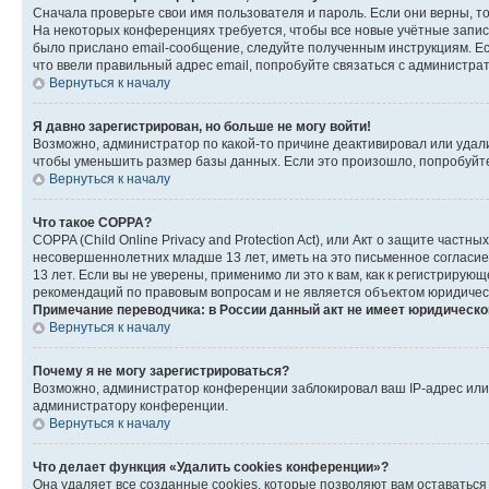
Сначала проверьте свои имя пользователя и пароль. Если они верны, т
На некоторых конференциях требуется, чтобы все новые учётные запис
было прислано email-сообщение, следуйте полученным инструкциям. Есл
что ввели правильный адрес email, попробуйте связаться с администра
Вернуться к началу
Я давно зарегистрирован, но больше не могу войти!
Возможно, администратор по какой-то причине деактивировал или удал
чтобы уменьшить размер базы данных. Если это произошло, попробуйте 
Вернуться к началу
Что такое COPPA?
COPPA (Child Online Privacy and Protection Act), или Акт о защите час
несовершеннолетних младше 13 лет, иметь на это письменное согласи
13 лет. Если вы не уверены, применимо ли это к вам, как к регистриру
рекомендаций по правовым вопросам и не является объектом юридичес
Примечание переводчика: в России данный акт не имеет юридическо
Вернуться к началу
Почему я не могу зарегистрироваться?
Возможно, администратор конференции заблокировал ваш IP-адрес или 
администратору конференции.
Вернуться к началу
Что делает функция «Удалить cookies конференции»?
Она удаляет все созданные cookies, которые позволяют вам оставатьс