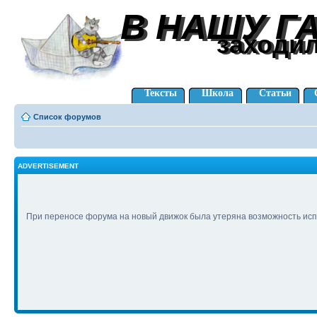
В НАШУ Г
В НАШУ Г
заходи
заходи
Тексты
Школа
Статьи
Список форумов
ADVERTISEMENT
При переносе форума на новый движок была утеряна возможность исп