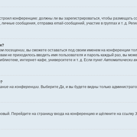
 настроил конференцию: должны ли вы зарегистрироваться, чтобы размещать 
чные сообщения, отправка email-сообщений, участие в группах и т. д. Регис
я?
ом посещении
, вы сможете оставаться под своим именем на конференции тол
ы вам не приходилось вводить имя пользователя и пароль каждый раз, вы мож
блиотеке, интернет-кафе, университете и т. д. Если пункт
Автоматически вх
й?
ание на конференции
. Выберите
Да
, и вы будете видны только администрат
 новый. Перейдите на страницу входа на конференцию и щёлкните на ссылку
З