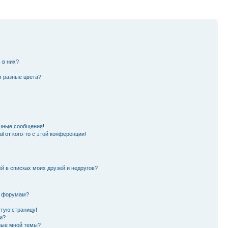
 в них?
т разные цвета?
чные сообщения!
l от кого-то с этой конференции!
й в списках моих друзей и недругов?
и форумам?
стую страницу!
и?
ные мной темы?