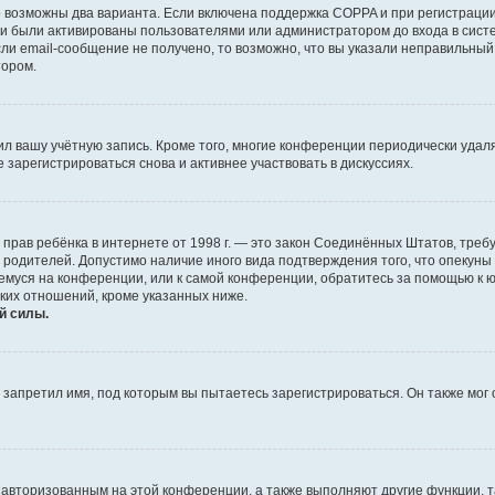
о возможны два варианта. Если включена поддержка COPPA и при регистрации 
и были активированы пользователями или администратором до входа в систе
и email-сообщение не получено, то возможно, что вы указали неправильный 
тором.
ил вашу учётную запись. Кроме того, многие конференции периодически уда
зарегистрироваться снова и активнее участвовать в дискуссиях.
тных прав ребёнка в интернете от 1998 г. — это закон Соединённых Штатов, т
е родителей. Допустимо наличие иного вида подтверждения того, что опек
ющемуся на конференции, или к самой конференции, обратитесь за помощью к 
ких отношений, кроме указанных ниже.
й силы.
запретил имя, под которым вы пытаетесь зарегистрироваться. Он также мог
я авторизованным на этой конференции, а также выполняют другие функции, 