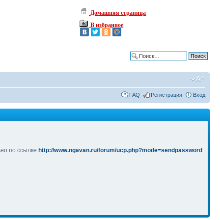
Домашняя страница
В избранное
Расширенный поиск
FAQ
Регистрация
Вход
ьно по ссылке
http://www.ngavan.ru/forum/ucp.php?mode=sendpassword