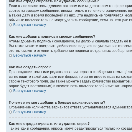
Как мне отредактировать или удалить сообщение?
Если вы не являетесь администратором или модератором конференции, 
соответствующем сообщении, иногда только в течение ограниченного вр
а также дату и время последней из них. Эта надпись не появляется, е
обычные пользователи не могут удалить сообщение, если на него уже кт
Вернуться к началу
Как мне добавить подпись к своему сообщению?
Чтобы добавить подпись к сообщению, вы должны сначала создать её в
Вы также можете настроить добавление подписи по умолчанию ко всем
это, вы сможете отменить добавление подписи в отдельных сообщения
Вернуться к началу
Как мне создать опрос?
При создании темы или редактировании первого сообщения темы щёлкн
вы не видите такой закладки или формы, то вы не имеете прав на созда
строке текстового поля. Вы также можете задать количество вариантов,
опрос будет постоянным) и возможность пользователей изменять вариан
Вернуться к началу
Почему я не могу добавить больше вариантов ответа?
Ограничение количества вариантов ответа устанавливается администр
Вернуться к началу
Как мне отредактировать или удалить опрос?
Так же, как и сообщения, опросы могут редактироваться только их соз