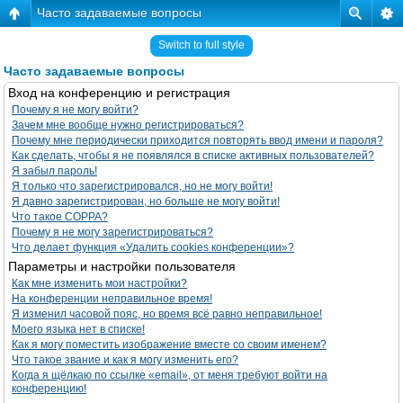
Часто задаваемые вопросы
Switch to full style
Часто задаваемые вопросы
Вход на конференцию и регистрация
Почему я не могу войти?
Зачем мне вообще нужно регистрироваться?
Почему мне периодически приходится повторять ввод имени и пароля?
Как сделать, чтобы я не появлялся в списке активных пользователей?
Я забыл пароль!
Я только что зарегистрировался, но не могу войти!
Я давно зарегистрирован, но больше не могу войти!
Что такое COPPA?
Почему я не могу зарегистрироваться?
Что делает функция «Удалить cookies конференции»?
Параметры и настройки пользователя
Как мне изменить мои настройки?
На конференции неправильное время!
Я изменил часовой пояс, но время всё равно неправильное!
Моего языка нет в списке!
Как я могу поместить изображение вместе со своим именем?
Что такое звание и как я могу изменить его?
Когда я щёлкаю по ссылке «email», от меня требуют войти на
конференцию!