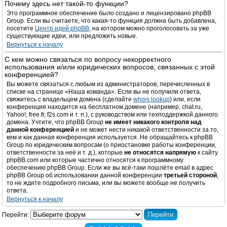
Почему здесь нет такой-то функции?
Это программное обеспечение было создано и лицензировано phpBB
Group. Если вы считаете, что какая-то функция должна быть добавлена,
посетите
Центр идей phpBB
, на котором можно проголосовать за уже
существующие идеи, или предложить новые.
Вернуться к началу
С кем можно связаться по вопросу некорректного
использования и/или юридических вопросов, связанных с этой
конференцией?
Вы можете связаться с любым из администраторов, перечисленных в
списке на странице «Наша команда». Если вы не получили ответа,
свяжитесь с владельцем домена (сделайте
whois lookup
) или, если
конференция находится на бесплатном домене (например, chat.ru,
Yahoo!, free.fr, f2s.com и т. п.), с руководством или техподдержкой данного
домена. Учтите, что phpBB Group
не имеет никакого контроля над
данной конференцией
и не может нести никакой ответственности за то,
кем и как данная конференция используется. Не обращайтесь к phpBB
Group по юридическим вопросам (о приостановке работы конференции,
ответственности за неё и т. д.), которые
не относятся напрямую
к сайту
phpBB.com или которые частично относятся к программному
обеспечению phpBB Group. Если же вы всё-таки пошлёте email в адрес
phpBB Group об использовании данной конференции
третьей стороной
,
то не ждите подробного письма, или вы можете вообще не получить
ответа.
Вернуться к началу
Перейти: