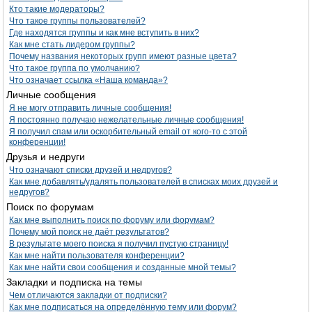
Кто такие модераторы?
Что такое группы пользователей?
Где находятся группы и как мне вступить в них?
Как мне стать лидером группы?
Почему названия некоторых групп имеют разные цвета?
Что такое группа по умолчанию?
Что означает ссылка «Наша команда»?
Личные сообщения
Я не могу отправить личные сообщения!
Я постоянно получаю нежелательные личные сообщения!
Я получил спам или оскорбительный email от кого-то с этой
конференции!
Друзья и недруги
Что означают списки друзей и недругов?
Как мне добавлять/удалять пользователей в списках моих друзей и
недругов?
Поиск по форумам
Как мне выполнить поиск по форуму или форумам?
Почему мой поиск не даёт результатов?
В результате моего поиска я получил пустую страницу!
Как мне найти пользователя конференции?
Как мне найти свои сообщения и созданные мной темы?
Закладки и подписка на темы
Чем отличаются закладки от подписки?
Как мне подписаться на определённую тему или форум?