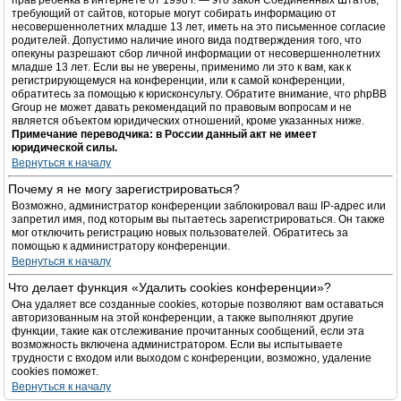
прав ребёнка в интернете от 1998 г. — это закон Соединённых Штатов,
требующий от сайтов, которые могут собирать информацию от
несовершеннолетних младше 13 лет, иметь на это письменное согласие
родителей. Допустимо наличие иного вида подтверждения того, что
опекуны разрешают сбор личной информации от несовершеннолетних
младше 13 лет. Если вы не уверены, применимо ли это к вам, как к
регистрирующемуся на конференции, или к самой конференции,
обратитесь за помощью к юрисконсульту. Обратите внимание, что phpBB
Group не может давать рекомендаций по правовым вопросам и не
является объектом юридических отношений, кроме указанных ниже.
Примечание переводчика: в России данный акт не имеет
юридической силы.
Вернуться к началу
Почему я не могу зарегистрироваться?
Возможно, администратор конференции заблокировал ваш IP-адрес или
запретил имя, под которым вы пытаетесь зарегистрироваться. Он также
мог отключить регистрацию новых пользователей. Обратитесь за
помощью к администратору конференции.
Вернуться к началу
Что делает функция «Удалить cookies конференции»?
Она удаляет все созданные cookies, которые позволяют вам оставаться
авторизованным на этой конференции, а также выполняют другие
функции, такие как отслеживание прочитанных сообщений, если эта
возможность включена администратором. Если вы испытываете
трудности с входом или выходом с конференции, возможно, удаление
cookies поможет.
Вернуться к началу