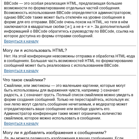
BBCode — это особая реализация HTML, предлагающая большие
возможности по форматированию отдельных частей сообщения.
Возможность использования BBCode определяется администратором,
однако BBCode также может быть отключён на уровне сообщения в
форме для его отправки. BBCode очень похож на HTML, но теги в нём
заключаются в квадратные скобки [ и ], а не в < и >. За дополнительной
информацией о BBCode обратитесь к руководству по BBCode, ссылка на
которое доступна из формы отправки сообщений.
Вернуться к началу
Могу ли я использовать HTML?
Нет. На этой конференции невозможны отправка и обработка HTML-кода
в сообщениях. Большая часть возможностей HTML по форматированию
сообщений может быть реализована с использованием BBCode.
Вернуться к началу
Что такое смайлики?
Смайлики, или эмотиконы — это маленькие картинки, которые могут
быть использованы для выражения чувств, например :) означает
радость, а :( означает грусть. Полный список смайликов можно увидеть в
форме создания сообщений. Только не перестарайтесь, используя их:
они легко могут сделать сообщение нечитаемым, и модератор может
отредактировать ваше сообщение или вообще удалить его.
Администратор конференции также может ограничить количество
смайликов, которое можно использовать в сообщении.
Вернуться к началу
Могу ли я добавлять изображения к сообщениям?
Да, вы можете размещать изображения в ваших сообщениях. Если