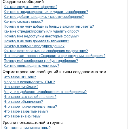
Создание сообщений
Как мне создать тему в форуме?
Как мне отредактировать или удалить сообщение?
Как мне добавить подпись к своему сообщению?
Как мне создать опрос?
Почему я не могу добавить больше вариантов ответа?
Как мне отредактировать или удалить опрос?
Почему мне недоступны некоторые форумы?
Почему я не могу добавлять вложения?
Почему я получил предупреждение?
Как мне пожаловаться на сообщения модератору?
Что означает кнопка «Сохранить» при создании сообщения?
Почему моё сообщение требует одобрения?
Как мне вновь поднять мою тему?
Форматирование сообщений и типы создаваемых тем
Что такое BBCode?
Могу ли я использовать HTML?
Что такое смайлики?
Могу ли я добавлять изображения к сообщениям?
Что такое важные объявления?
Что такое объявления?
Что такое прилепленные темы?
Что такое закрытые темы?
Что такое значки тем?
Уровни пользователей и группы
Кто такие администраторы?