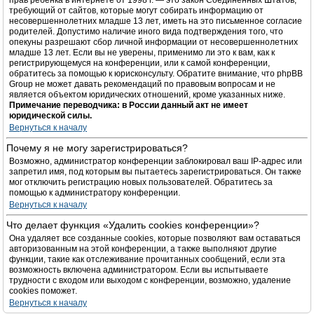
прав ребёнка в интернете от 1998 г. — это закон Соединённых Штатов,
требующий от сайтов, которые могут собирать информацию от
несовершеннолетних младше 13 лет, иметь на это письменное согласие
родителей. Допустимо наличие иного вида подтверждения того, что
опекуны разрешают сбор личной информации от несовершеннолетних
младше 13 лет. Если вы не уверены, применимо ли это к вам, как к
регистрирующемуся на конференции, или к самой конференции,
обратитесь за помощью к юрисконсульту. Обратите внимание, что phpBB
Group не может давать рекомендаций по правовым вопросам и не
является объектом юридических отношений, кроме указанных ниже.
Примечание переводчика: в России данный акт не имеет
юридической силы.
Вернуться к началу
Почему я не могу зарегистрироваться?
Возможно, администратор конференции заблокировал ваш IP-адрес или
запретил имя, под которым вы пытаетесь зарегистрироваться. Он также
мог отключить регистрацию новых пользователей. Обратитесь за
помощью к администратору конференции.
Вернуться к началу
Что делает функция «Удалить cookies конференции»?
Она удаляет все созданные cookies, которые позволяют вам оставаться
авторизованным на этой конференции, а также выполняют другие
функции, такие как отслеживание прочитанных сообщений, если эта
возможность включена администратором. Если вы испытываете
трудности с входом или выходом с конференции, возможно, удаление
cookies поможет.
Вернуться к началу