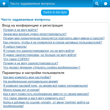
Часто задаваемые вопросы
Switch to full style
Часто задаваемые вопросы
Вход на конференцию и регистрация
Почему я не могу войти?
Зачем мне вообще нужно регистрироваться?
Почему мне периодически приходится повторять ввод имени и пароля?
Как сделать, чтобы я не появлялся в списке активных пользователей?
Я забыл пароль!
Я только что зарегистрировался, но не могу войти!
Я давно зарегистрирован, но больше не могу войти!
Что такое COPPA?
Почему я не могу зарегистрироваться?
Что делает функция «Удалить cookies конференции»?
Параметры и настройки пользователя
Как мне изменить мои настройки?
На конференции неправильное время!
Я изменил часовой пояс, но время всё равно неправильное!
Моего языка нет в списке!
Как я могу поместить изображение вместе со своим именем?
Что такое звание и как я могу изменить его?
Когда я щёлкаю по ссылке «email», от меня требуют войти на
конференцию!