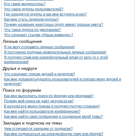
Кто такие модераторы?
Что такое группы пользователей?
Где находятся группы и как мне вступить в них?
Как мне стать лидером группы?
Почему названия некоторых групп имеют разные цвета?
Что такое группа по умолчанию?
Что означает ссылка «Наша команда»?
Личные сообщения
Я не могу отправить личные сообщения!
Я постоянно получаю нежелательные личные сообщения!
Я получил спам или оскорбительный email от кого-то с этой
конференции!
Друзья и недруги
Что означают списки друзей и недругов?
Как мне добавлять/удалять пользователей в списках моих друзей и
недругов?
Поиск по форумам
Как мне выполнить поиск по форуму или форумам?
Почему мой поиск не даёт результатов?
В результате моего поиска я получил пустую страницу!
Как мне найти пользователя конференции?
Как мне найти свои сообщения и созданные мной темы?
Закладки и подписка на темы
Чем отличаются закладки от подписки?
Как мне подписаться на определённую тему или форум?