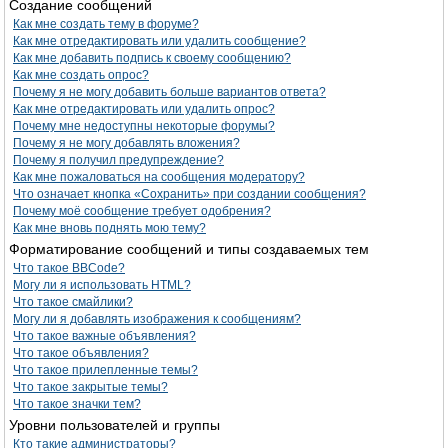
Создание сообщений
Как мне создать тему в форуме?
Как мне отредактировать или удалить сообщение?
Как мне добавить подпись к своему сообщению?
Как мне создать опрос?
Почему я не могу добавить больше вариантов ответа?
Как мне отредактировать или удалить опрос?
Почему мне недоступны некоторые форумы?
Почему я не могу добавлять вложения?
Почему я получил предупреждение?
Как мне пожаловаться на сообщения модератору?
Что означает кнопка «Сохранить» при создании сообщения?
Почему моё сообщение требует одобрения?
Как мне вновь поднять мою тему?
Форматирование сообщений и типы создаваемых тем
Что такое BBCode?
Могу ли я использовать HTML?
Что такое смайлики?
Могу ли я добавлять изображения к сообщениям?
Что такое важные объявления?
Что такое объявления?
Что такое прилепленные темы?
Что такое закрытые темы?
Что такое значки тем?
Уровни пользователей и группы
Кто такие администраторы?