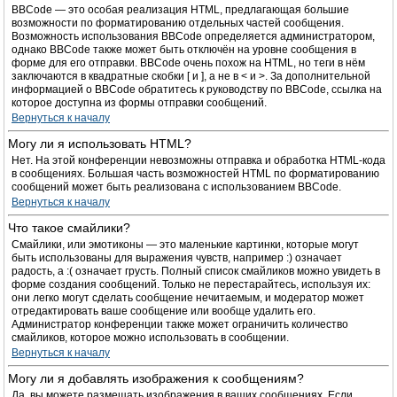
BBCode — это особая реализация HTML, предлагающая большие
возможности по форматированию отдельных частей сообщения.
Возможность использования BBCode определяется администратором,
однако BBCode также может быть отключён на уровне сообщения в
форме для его отправки. BBCode очень похож на HTML, но теги в нём
заключаются в квадратные скобки [ и ], а не в < и >. За дополнительной
информацией о BBCode обратитесь к руководству по BBCode, ссылка на
которое доступна из формы отправки сообщений.
Вернуться к началу
Могу ли я использовать HTML?
Нет. На этой конференции невозможны отправка и обработка HTML-кода
в сообщениях. Большая часть возможностей HTML по форматированию
сообщений может быть реализована с использованием BBCode.
Вернуться к началу
Что такое смайлики?
Смайлики, или эмотиконы — это маленькие картинки, которые могут
быть использованы для выражения чувств, например :) означает
радость, а :( означает грусть. Полный список смайликов можно увидеть в
форме создания сообщений. Только не перестарайтесь, используя их:
они легко могут сделать сообщение нечитаемым, и модератор может
отредактировать ваше сообщение или вообще удалить его.
Администратор конференции также может ограничить количество
смайликов, которое можно использовать в сообщении.
Вернуться к началу
Могу ли я добавлять изображения к сообщениям?
Да, вы можете размещать изображения в ваших сообщениях. Если