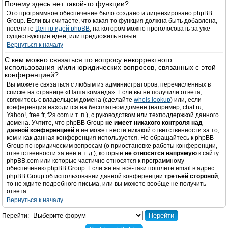
Почему здесь нет такой-то функции?
Это программное обеспечение было создано и лицензировано phpBB
Group. Если вы считаете, что какая-то функция должна быть добавлена,
посетите
Центр идей phpBB
, на котором можно проголосовать за уже
существующие идеи, или предложить новые.
Вернуться к началу
С кем можно связаться по вопросу некорректного
использования и/или юридических вопросов, связанных с этой
конференцией?
Вы можете связаться с любым из администраторов, перечисленных в
списке на странице «Наша команда». Если вы не получили ответа,
свяжитесь с владельцем домена (сделайте
whois lookup
) или, если
конференция находится на бесплатном домене (например, chat.ru,
Yahoo!, free.fr, f2s.com и т. п.), с руководством или техподдержкой данного
домена. Учтите, что phpBB Group
не имеет никакого контроля над
данной конференцией
и не может нести никакой ответственности за то,
кем и как данная конференция используется. Не обращайтесь к phpBB
Group по юридическим вопросам (о приостановке работы конференции,
ответственности за неё и т. д.), которые
не относятся напрямую
к сайту
phpBB.com или которые частично относятся к программному
обеспечению phpBB Group. Если же вы всё-таки пошлёте email в адрес
phpBB Group об использовании данной конференции
третьей стороной
,
то не ждите подробного письма, или вы можете вообще не получить
ответа.
Вернуться к началу
Перейти: