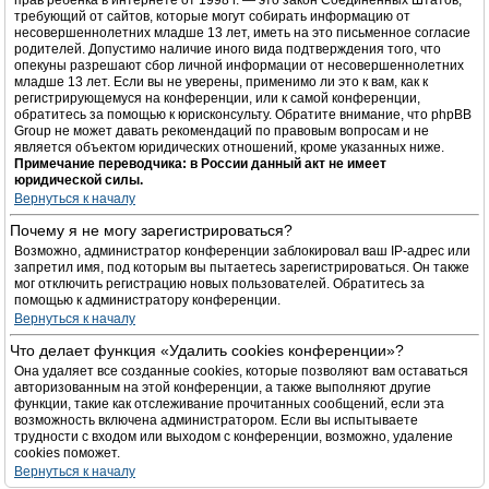
прав ребёнка в интернете от 1998 г. — это закон Соединённых Штатов,
требующий от сайтов, которые могут собирать информацию от
несовершеннолетних младше 13 лет, иметь на это письменное согласие
родителей. Допустимо наличие иного вида подтверждения того, что
опекуны разрешают сбор личной информации от несовершеннолетних
младше 13 лет. Если вы не уверены, применимо ли это к вам, как к
регистрирующемуся на конференции, или к самой конференции,
обратитесь за помощью к юрисконсульту. Обратите внимание, что phpBB
Group не может давать рекомендаций по правовым вопросам и не
является объектом юридических отношений, кроме указанных ниже.
Примечание переводчика: в России данный акт не имеет
юридической силы.
Вернуться к началу
Почему я не могу зарегистрироваться?
Возможно, администратор конференции заблокировал ваш IP-адрес или
запретил имя, под которым вы пытаетесь зарегистрироваться. Он также
мог отключить регистрацию новых пользователей. Обратитесь за
помощью к администратору конференции.
Вернуться к началу
Что делает функция «Удалить cookies конференции»?
Она удаляет все созданные cookies, которые позволяют вам оставаться
авторизованным на этой конференции, а также выполняют другие
функции, такие как отслеживание прочитанных сообщений, если эта
возможность включена администратором. Если вы испытываете
трудности с входом или выходом с конференции, возможно, удаление
cookies поможет.
Вернуться к началу