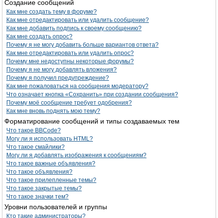
Создание сообщений
Как мне создать тему в форуме?
Как мне отредактировать или удалить сообщение?
Как мне добавить подпись к своему сообщению?
Как мне создать опрос?
Почему я не могу добавить больше вариантов ответа?
Как мне отредактировать или удалить опрос?
Почему мне недоступны некоторые форумы?
Почему я не могу добавлять вложения?
Почему я получил предупреждение?
Как мне пожаловаться на сообщения модератору?
Что означает кнопка «Сохранить» при создании сообщения?
Почему моё сообщение требует одобрения?
Как мне вновь поднять мою тему?
Форматирование сообщений и типы создаваемых тем
Что такое BBCode?
Могу ли я использовать HTML?
Что такое смайлики?
Могу ли я добавлять изображения к сообщениям?
Что такое важные объявления?
Что такое объявления?
Что такое прилепленные темы?
Что такое закрытые темы?
Что такое значки тем?
Уровни пользователей и группы
Кто такие администраторы?