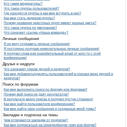
Кто такие модераторы?
Что такое группы пользователей?
Где находятся группы и как мне вступить в них?
Как мне стать лидером группы?
Почему названия некоторых групп имеют разные цвета?
Что такое группа по умолчанию?
Что означает ссылка «Наша команда»?
Личные сообщения
Я не могу отправить личные сообщения!
Я постоянно получаю нежелательные личные сообщения!
Я получил спам или оскорбительный email от кого-то с этой
конференции!
Друзья и недруги
Что означают списки друзей и недругов?
Как мне добавлять/удалять пользователей в списках моих друзей и
недругов?
Поиск по форумам
Как мне выполнить поиск по форуму или форумам?
Почему мой поиск не даёт результатов?
В результате моего поиска я получил пустую страницу!
Как мне найти пользователя конференции?
Как мне найти свои сообщения и созданные мной темы?
Закладки и подписка на темы
Чем отличаются закладки от подписки?
Как мне подписаться на определённую тему или форум?