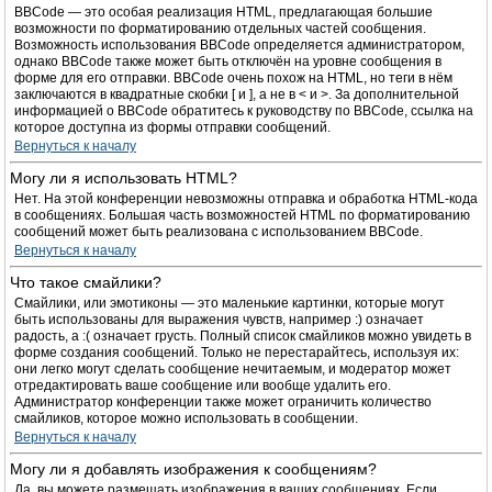
BBCode — это особая реализация HTML, предлагающая большие
возможности по форматированию отдельных частей сообщения.
Возможность использования BBCode определяется администратором,
однако BBCode также может быть отключён на уровне сообщения в
форме для его отправки. BBCode очень похож на HTML, но теги в нём
заключаются в квадратные скобки [ и ], а не в < и >. За дополнительной
информацией о BBCode обратитесь к руководству по BBCode, ссылка на
которое доступна из формы отправки сообщений.
Вернуться к началу
Могу ли я использовать HTML?
Нет. На этой конференции невозможны отправка и обработка HTML-кода
в сообщениях. Большая часть возможностей HTML по форматированию
сообщений может быть реализована с использованием BBCode.
Вернуться к началу
Что такое смайлики?
Смайлики, или эмотиконы — это маленькие картинки, которые могут
быть использованы для выражения чувств, например :) означает
радость, а :( означает грусть. Полный список смайликов можно увидеть в
форме создания сообщений. Только не перестарайтесь, используя их:
они легко могут сделать сообщение нечитаемым, и модератор может
отредактировать ваше сообщение или вообще удалить его.
Администратор конференции также может ограничить количество
смайликов, которое можно использовать в сообщении.
Вернуться к началу
Могу ли я добавлять изображения к сообщениям?
Да, вы можете размещать изображения в ваших сообщениях. Если