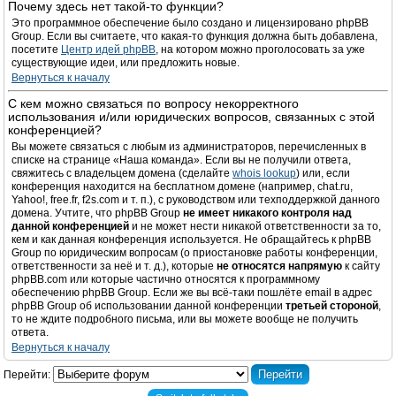
Почему здесь нет такой-то функции?
Это программное обеспечение было создано и лицензировано phpBB
Group. Если вы считаете, что какая-то функция должна быть добавлена,
посетите
Центр идей phpBB
, на котором можно проголосовать за уже
существующие идеи, или предложить новые.
Вернуться к началу
С кем можно связаться по вопросу некорректного
использования и/или юридических вопросов, связанных с этой
конференцией?
Вы можете связаться с любым из администраторов, перечисленных в
списке на странице «Наша команда». Если вы не получили ответа,
свяжитесь с владельцем домена (сделайте
whois lookup
) или, если
конференция находится на бесплатном домене (например, chat.ru,
Yahoo!, free.fr, f2s.com и т. п.), с руководством или техподдержкой данного
домена. Учтите, что phpBB Group
не имеет никакого контроля над
данной конференцией
и не может нести никакой ответственности за то,
кем и как данная конференция используется. Не обращайтесь к phpBB
Group по юридическим вопросам (о приостановке работы конференции,
ответственности за неё и т. д.), которые
не относятся напрямую
к сайту
phpBB.com или которые частично относятся к программному
обеспечению phpBB Group. Если же вы всё-таки пошлёте email в адрес
phpBB Group об использовании данной конференции
третьей стороной
,
то не ждите подробного письма, или вы можете вообще не получить
ответа.
Вернуться к началу
Перейти: