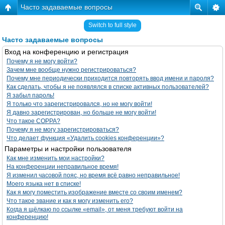
Часто задаваемые вопросы
Switch to full style
Часто задаваемые вопросы
Вход на конференцию и регистрация
Почему я не могу войти?
Зачем мне вообще нужно регистрироваться?
Почему мне периодически приходится повторять ввод имени и пароля?
Как сделать, чтобы я не появлялся в списке активных пользователей?
Я забыл пароль!
Я только что зарегистрировался, но не могу войти!
Я давно зарегистрирован, но больше не могу войти!
Что такое COPPA?
Почему я не могу зарегистрироваться?
Что делает функция «Удалить cookies конференции»?
Параметры и настройки пользователя
Как мне изменить мои настройки?
На конференции неправильное время!
Я изменил часовой пояс, но время всё равно неправильное!
Моего языка нет в списке!
Как я могу поместить изображение вместе со своим именем?
Что такое звание и как я могу изменить его?
Когда я щёлкаю по ссылке «email», от меня требуют войти на
конференцию!