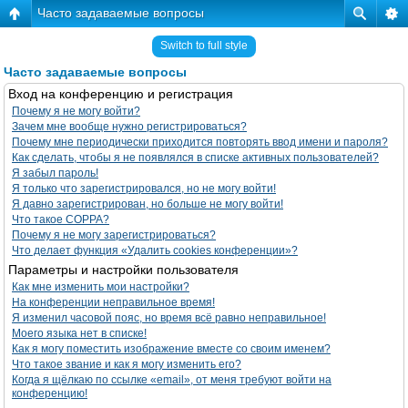
Часто задаваемые вопросы
Switch to full style
Часто задаваемые вопросы
Вход на конференцию и регистрация
Почему я не могу войти?
Зачем мне вообще нужно регистрироваться?
Почему мне периодически приходится повторять ввод имени и пароля?
Как сделать, чтобы я не появлялся в списке активных пользователей?
Я забыл пароль!
Я только что зарегистрировался, но не могу войти!
Я давно зарегистрирован, но больше не могу войти!
Что такое COPPA?
Почему я не могу зарегистрироваться?
Что делает функция «Удалить cookies конференции»?
Параметры и настройки пользователя
Как мне изменить мои настройки?
На конференции неправильное время!
Я изменил часовой пояс, но время всё равно неправильное!
Моего языка нет в списке!
Как я могу поместить изображение вместе со своим именем?
Что такое звание и как я могу изменить его?
Когда я щёлкаю по ссылке «email», от меня требуют войти на
конференцию!