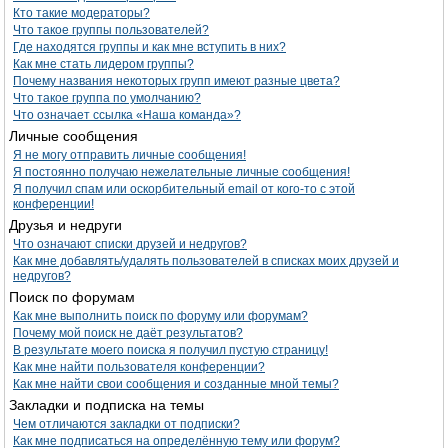
Кто такие модераторы?
Что такое группы пользователей?
Где находятся группы и как мне вступить в них?
Как мне стать лидером группы?
Почему названия некоторых групп имеют разные цвета?
Что такое группа по умолчанию?
Что означает ссылка «Наша команда»?
Личные сообщения
Я не могу отправить личные сообщения!
Я постоянно получаю нежелательные личные сообщения!
Я получил спам или оскорбительный email от кого-то с этой
конференции!
Друзья и недруги
Что означают списки друзей и недругов?
Как мне добавлять/удалять пользователей в списках моих друзей и
недругов?
Поиск по форумам
Как мне выполнить поиск по форуму или форумам?
Почему мой поиск не даёт результатов?
В результате моего поиска я получил пустую страницу!
Как мне найти пользователя конференции?
Как мне найти свои сообщения и созданные мной темы?
Закладки и подписка на темы
Чем отличаются закладки от подписки?
Как мне подписаться на определённую тему или форум?