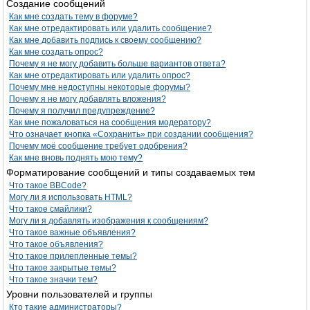
Создание сообщений
Как мне создать тему в форуме?
Как мне отредактировать или удалить сообщение?
Как мне добавить подпись к своему сообщению?
Как мне создать опрос?
Почему я не могу добавить больше вариантов ответа?
Как мне отредактировать или удалить опрос?
Почему мне недоступны некоторые форумы?
Почему я не могу добавлять вложения?
Почему я получил предупреждение?
Как мне пожаловаться на сообщения модератору?
Что означает кнопка «Сохранить» при создании сообщения?
Почему моё сообщение требует одобрения?
Как мне вновь поднять мою тему?
Форматирование сообщений и типы создаваемых тем
Что такое BBCode?
Могу ли я использовать HTML?
Что такое смайлики?
Могу ли я добавлять изображения к сообщениям?
Что такое важные объявления?
Что такое объявления?
Что такое прилепленные темы?
Что такое закрытые темы?
Что такое значки тем?
Уровни пользователей и группы
Кто такие администраторы?