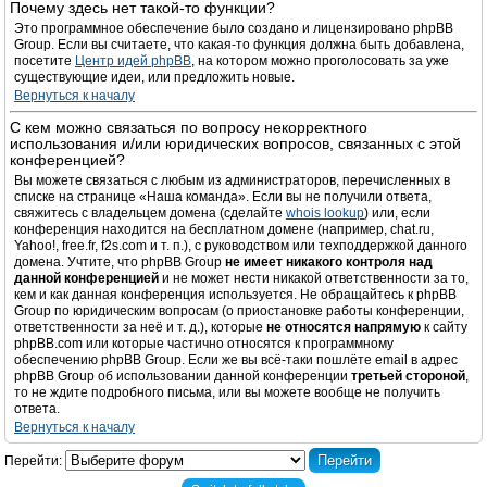
Почему здесь нет такой-то функции?
Это программное обеспечение было создано и лицензировано phpBB
Group. Если вы считаете, что какая-то функция должна быть добавлена,
посетите
Центр идей phpBB
, на котором можно проголосовать за уже
существующие идеи, или предложить новые.
Вернуться к началу
С кем можно связаться по вопросу некорректного
использования и/или юридических вопросов, связанных с этой
конференцией?
Вы можете связаться с любым из администраторов, перечисленных в
списке на странице «Наша команда». Если вы не получили ответа,
свяжитесь с владельцем домена (сделайте
whois lookup
) или, если
конференция находится на бесплатном домене (например, chat.ru,
Yahoo!, free.fr, f2s.com и т. п.), с руководством или техподдержкой данного
домена. Учтите, что phpBB Group
не имеет никакого контроля над
данной конференцией
и не может нести никакой ответственности за то,
кем и как данная конференция используется. Не обращайтесь к phpBB
Group по юридическим вопросам (о приостановке работы конференции,
ответственности за неё и т. д.), которые
не относятся напрямую
к сайту
phpBB.com или которые частично относятся к программному
обеспечению phpBB Group. Если же вы всё-таки пошлёте email в адрес
phpBB Group об использовании данной конференции
третьей стороной
,
то не ждите подробного письма, или вы можете вообще не получить
ответа.
Вернуться к началу
Перейти: