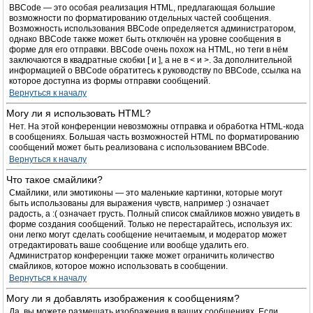
BBCode — это особая реализация HTML, предлагающая большие
возможности по форматированию отдельных частей сообщения.
Возможность использования BBCode определяется администратором,
однако BBCode также может быть отключён на уровне сообщения в
форме для его отправки. BBCode очень похож на HTML, но теги в нём
заключаются в квадратные скобки [ и ], а не в < и >. За дополнительной
информацией о BBCode обратитесь к руководству по BBCode, ссылка на
которое доступна из формы отправки сообщений.
Вернуться к началу
Могу ли я использовать HTML?
Нет. На этой конференции невозможны отправка и обработка HTML-кода
в сообщениях. Большая часть возможностей HTML по форматированию
сообщений может быть реализована с использованием BBCode.
Вернуться к началу
Что такое смайлики?
Смайлики, или эмотиконы — это маленькие картинки, которые могут
быть использованы для выражения чувств, например :) означает
радость, а :( означает грусть. Полный список смайликов можно увидеть в
форме создания сообщений. Только не перестарайтесь, используя их:
они легко могут сделать сообщение нечитаемым, и модератор может
отредактировать ваше сообщение или вообще удалить его.
Администратор конференции также может ограничить количество
смайликов, которое можно использовать в сообщении.
Вернуться к началу
Могу ли я добавлять изображения к сообщениям?
Да, вы можете размещать изображения в ваших сообщениях. Если