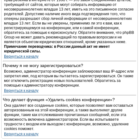
прав ребёнка в интернете от 1998 г. — это закон Соединённых Штатов,
требующий от сайтов, которые могут собирать информацию от
несовершеннолетних младше 13 лет, иметь на это письменное согласие
родителей. Допустимо наличие иного вида подтверждения того, что
опекуны разрешают сбор личной информации от несовершеннолетних
младше 13 лет. Если вы не уверены, применимо ли это к вам, как к
регистрирующемуся на конференции, или к самой конференции,
обратитесь за помощью к юрисконсульту. Обратите внимание, что phpBB
Group не может давать рекомендаций по правовым вопросам и не
является объектом юридических отношений, кроме указанных ниже.
Примечание переводчика: в России данный акт не имеет
юридической силы.
Вернуться к началу
Почему я не могу зарегистрироваться?
Возможно, администратор конференции заблокировал ваш IP-адрес или
запретил имя, под которым вы пытаетесь зарегистрироваться. Он также
мог отключить регистрацию новых пользователей. Обратитесь за
помощью к администратору конференции.
Вернуться к началу
Что делает функция «Удалить cookies конференции»?
Она удаляет все созданные cookies, которые позволяют вам оставаться
авторизованным на этой конференции, а также выполняют другие
функции, такие как отслеживание прочитанных сообщений, если эта
возможность включена администратором. Если вы испытываете
трудности с входом или выходом с конференции, возможно, удаление
cookies поможет.
Вернуться к началу